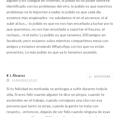
alguien y los cuelgue en Internet, lo jodido es no poder sentirse
identificado con los problemas del otro, lo jodido es que nuestros
problemas no le importen a nadie, lo jodido es que cada día
estamos más enajenados -no saludamos ni en el ascensor, ni al
subir al bus...- lo jodido es que no nos han enseñado a luchar por lo
que queremos, no nos han enseñado a soportar el fracaso, el
rechazo... ni el éxito. Lo jodido es que tenemos 200 amigos en
facebook, pero estamos solos mientras compartimos mesa con
amigos y estamos enviando WhatsApp con los que no están
presentes. Lo más jodido es que ya lo tenemos asumido.
# J. Álvarez
RESPONDER
11/09/2012 23:22
Si tu felicidad es motivada, te arriesgas a sufrir durante toda la
vida. Si eres feliz cuando alguien te dice un piropo, cuando te
ascienden en el trabajo, cuando consigues una cita con esa
persona que tanto te atrae, cuando la gente te trata con
respeto… entonces, dejarás de ser feliz cuando ninguna de esas