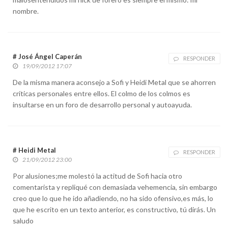
nombre.
# José Ángel Caperán
RESPONDER
19/09/2012 17:07
De la misma manera aconsejo a Sofi y Heidi Metal que se ahorren
críticas personales entre ellos. El colmo de los colmos es
insultarse en un foro de desarrollo personal y autoayuda.
# Heidi Metal
RESPONDER
21/09/2012 23:00
Por alusiones;me molestó la actitud de Sofi hacia otro
comentarista y repliqué con demasiada vehemencia, sin embargo
creo que lo que he ido añadiendo, no ha sido ofensivo,es más, lo
que he escrito en un texto anterior, es constructivo, tú dirás. Un
saludo