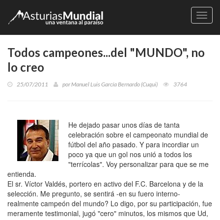
Naveg
Todos campeones...del "MUNDO", no
lo creo
25/07/2011
por
Manuel Luis García Bernardo (Cuqui)
3764
He dejado pasar unos días de tanta
celebración sobre el campeonato mundial de
fútbol del año pasado. Y para incordiar un
poco ya que un gol nos unió a todos los
"terrícolas". Voy personalizar para que se me
entienda.
El sr. Víctor Valdés, portero en activo del F.C. Barcelona y de la
selección. Me pregunto, se sentirá -en su fuero interno-
realmente campeón del mundo? Lo digo, por su participación, fue
meramente testimonial, jugó "cero" minutos, los mismos que Ud,