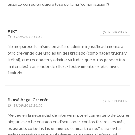
enzarzo con quien quiero (eso se llama "comunicación")
# sofi
RESPONDER
19/09/2012 14:37
No me parece lo mismo envidiar o admirar injustificadamente a
otro creyendo que uno es un desgraciado (como hacen trucha y
trébol), que reconocer y admirar virtudes que otros poseen (no
materiales) y aprender de ellos. Efectivamente es otro nivel.
1saludo
# José Ángel Caperán
RESPONDER
19/09/2012 16:58
Me veo en la necesidad de intervenir por el comentario de Edu, en
ningún caso he entrado en discusiones con los foreros, es más,
os agradezco todas las opiniones comparta o no.Y para evitar
malosentendidos mi nick de forero es siempre el mismo: mi