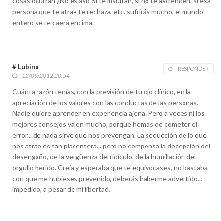
cosas ocurran ¿No es así? Si te insultan, si no te ascienden, si esa
persona que te atrae te rechaza, etc. sufrirás mucho, el mundo
entero se te caerá encima.
# Lubina
RESPONDER
12/09/2012 20:54
Cuánta razón tenías, con la previsión de tu ojo clínico, en la
apreciación de los valores con las conductas de las personas.
Nadie quiere aprender en experiencia ajena. Pero a veces ni los
mejores consejos valen mucho, porque hemos de cometer el
error... de nada sirve que nos prevengan. La seducción de lo que
nos atrae es tan placentera... pero no compensa la decepción del
desengaño, de la vergüenza del ridículo, de la humillación del
orgullo herido. Creía y esperaba que te equivocases, no bastaba
con que me hubieses prevenido, deberás haberme advertido...
impedido, a pesar de mi libertad.