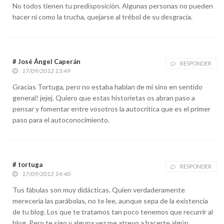
No todos tienen tu predisposición. Algunas personas no pueden
hacer ni como la trucha, quejarse al trébol de su desgracia.
# José Ángel Caperán
RESPONDER
17/09/2012 13:49
Gracias Tortuga, pero no estaba hablan de mí sino en sentido
general! jejej. Quiero que estas historietas os abran paso a
pensar y fomentar entre vosotros la autocrítica que es el primer
paso para el autoconocimiento.
# tortuga
RESPONDER
17/09/2012 14:40
Tus fábulas son muy didácticas. Quien verdaderamente
merecería las parábolas, no te lee, aunque sepa de la existencia
de tu blog. Los que te tratamos tan poco tenemos que recurrir al
blog. Pero te sigo y alguna vez me atrevo a hacerte algún