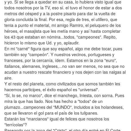
y yo. Sí se llega a quedar en su casa, lo hubiera visto igual que
todos nosotros por la TV, eso sí. el tuvo el honor de estar a dos
metros del césped y a la postre pisarlo para dar la vuelta de
gloria concluida la final. Por esa, regla de tres, el utillero, que
tenia a punto el material, mi amigo Ramiro, el peluquero de los
héroes, el masajista que les metía mano y así hasta completar
los 43 que estaban en nómina...todos, "campeones". Repito,
hicieron lo mismo que Ud. y yo, aplaudir.
En mi "carné" figura que soy español, algo me debe tocar, pues
también soy "campeón". Y nuestros vecinos, portugueses y
franceses, por la cercanía, ídem. Estamos en la zona "euro",
italianos, alemanes, ingleses,...no van ser menos, no sea que no
acudan a nuestro rescate financiero y nos dejen con las nalgas al
aire.
Y el resto del planeta, como civilizados que somos también les
hacemos participes, el éxito español es "universal".
"Sí, lo se, no marco", dice el manchego, Iniesta, con sorna. Pues
mira la que has liado. Nos has hecho a "todos" de un
plumazo...campeones del "MUNDO", incluidos a los holandeses,
que se llevaron el gol para el país de los tulipanes.
Estarán los "marcianos" igual de felices que nosotros los
"terrícolas"?
Paseando por la zona del "Cristo", el otro día entré en El Corte