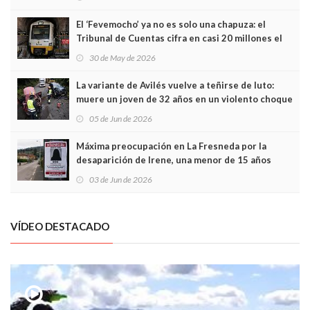
El ‘Fevemocho’ ya no es solo una chapuza: el
Tribunal de Cuentas cifra en casi 20 millones el
sobrecoste de los trenes que no cabían por los
30 de May de 2026
túneles
La variante de Avilés vuelve a teñirse de luto:
muere un joven de 32 años en un violento choque
frontal
05 de Jun de 2026
Máxima preocupación en La Fresneda por la
desaparición de Irene, una menor de 15 años
03 de Jun de 2026
VÍDEO DESTACADO