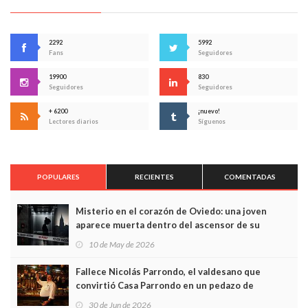
2292
5992
Fans
Seguidores
19900
830
Seguidores
Seguidores
+ 6200
¡nuevo!
Lectores diarios
Síguenos
POPULARES
RECIENTES
COMENTADAS
Misterio en el corazón de Oviedo: una joven
aparece muerta dentro del ascensor de su
edificio y las cámaras captan sus últimos minutos
10 de May de 2026
Fallece Nicolás Parrondo, el valdesano que
convirtió Casa Parrondo en un pedazo de
Asturias en Madrid
30 de Jun de 2026