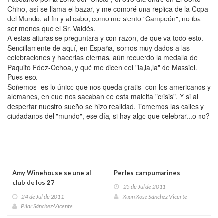
Chino, así se llama el bazar, y me compré una replica de la Copa
del Mundo, al fin y al cabo, como me siento "Campeón", no iba
ser menos que el Sr. Valdés.
A estas alturas se preguntará y con razón, de que va todo esto.
Sencillamente de aquí, en España, somos muy dados a las
celebraciones y hacerlas eternas, aún recuerdo la medalla de
Paquito Fdez-Ochoa, y qué me dicen del "la,la,la" de Massiel.
Pues eso.
Soñemos -es lo único que nos queda gratis- con los americanos y
alemanes, en que nos sacaban de esta maldita "crisis". Y si al
despertar nuestro sueño se hizo realidad. Tomemos las calles y
ciudadanos del "mundo", ese día, si hay algo que celebrar...o no?
Amy Winehouse se une al
Perles campumarines
club de los 27
25 de Jul de 2011
24 de Jul de 2011
Xuan Xosé Sánchez Vicente
Pilar Sánchez-Vicente