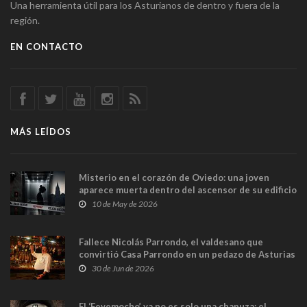
Una herramienta útil para los Asturianos de dentro y fuera de la
región.
EN CONTACTO
MÁS LEÍDOS
Misterio en el corazón de Oviedo: una joven
aparece muerta dentro del ascensor de su edificio
y las cámaras captan sus últimos minutos
10 de May de 2026
Fallece Nicolás Parrondo, el valdesano que
convirtió Casa Parrondo en un pedazo de Asturias
en Madrid
30 de Jun de 2026
El ‘Fevemocho’ ya no es solo una chapuza: el