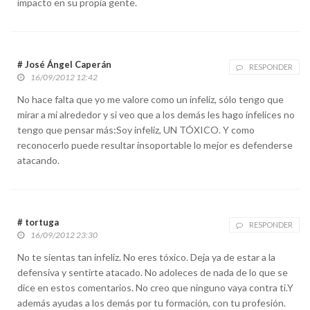
impacto en su propia gente.
# José Ángel Caperán
RESPONDER
16/09/2012 12:42
No hace falta que yo me valore como un infeliz, sólo tengo que
mirar a mi alrededor y si veo que a los demás les hago infelices no
tengo que pensar más:Soy infeliz, UN TÓXICO. Y como
reconocerlo puede resultar insoportable lo mejor es defenderse
atacando.
# tortuga
RESPONDER
16/09/2012 23:30
No te sientas tan infeliz. No eres tóxico. Deja ya de estar a la
defensiva y sentirte atacado. No adoleces de nada de lo que se
dice en estos comentarios. No creo que ninguno vaya contra ti.Y
además ayudas a los demás por tu formación, con tu profesión.