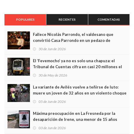
POPULARES
RECIENTES
COMENTADAS
Fallece Nicolás Parrondo, el valdesano que
convirtió Casa Parrondo en un pedazo de
Asturias en Madrid
30 de Jun de 2026
El ‘Fevemocho’ ya no es solo una chapuza: el
Tribunal de Cuentas cifra en casi 20 millones el
sobrecoste de los trenes que no cabían por los
30 de May de 2026
túneles
La variante de Avilés vuelve a teñirse de luto:
muere un joven de 32 años en un violento choque
frontal
05 de Jun de 2026
Máxima preocupación en La Fresneda por la
desaparición de Irene, una menor de 15 años
03 de Jun de 2026