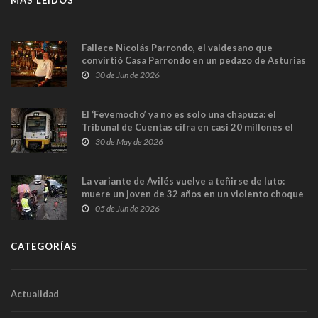
MÁS LEÍDOS
Fallece Nicolás Parrondo, el valdesano que
convirtió Casa Parrondo en un pedazo de Asturias
en Madrid
30 de Jun de 2026
El ‘Fevemocho’ ya no es solo una chapuza: el
Tribunal de Cuentas cifra en casi 20 millones el
sobrecoste de los trenes que no cabían por los
30 de May de 2026
túneles
La variante de Avilés vuelve a teñirse de luto:
muere un joven de 32 años en un violento choque
frontal
05 de Jun de 2026
CATEGORÍAS
Actualidad