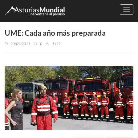
Naveg
UME: Cada año más preparada
20/09/2011
0
1452