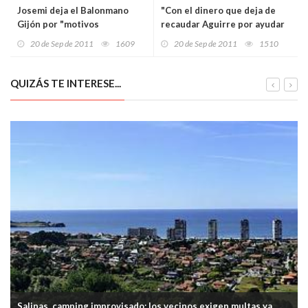
Josemi deja el Balonmano
"Con el dinero que deja de
Gijón por "motivos
recaudar Aguirre por ayudar
personales"
a colegios de élite, podría
20 de Sep de 2011
1609
20 de Sep de 2011
1510
financiar los profesores que
va a quitar"
QUIZÁS TE INTERESE...
Salinas, camping improvisado: los vecinos exigen multas ya