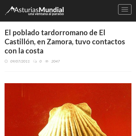
Naveg
El poblado tardorromano de El
Castillón, en Zamora, tuvo contactos
con la costa
09/07/2011
0
2047