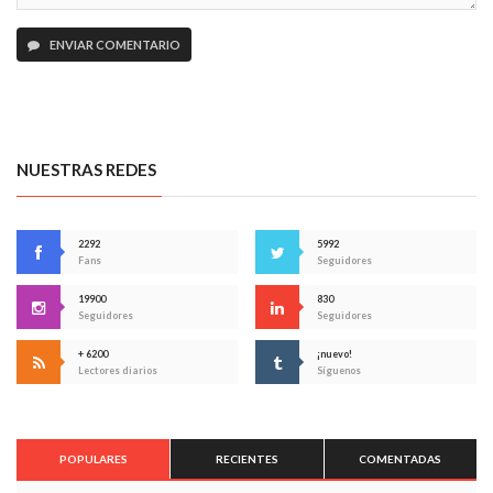
ENVIAR COMENTARIO
NUESTRAS REDES
2292
5992
Fans
Seguidores
19900
830
Seguidores
Seguidores
+ 6200
¡nuevo!
Lectores diarios
Síguenos
POPULARES
RECIENTES
COMENTADAS