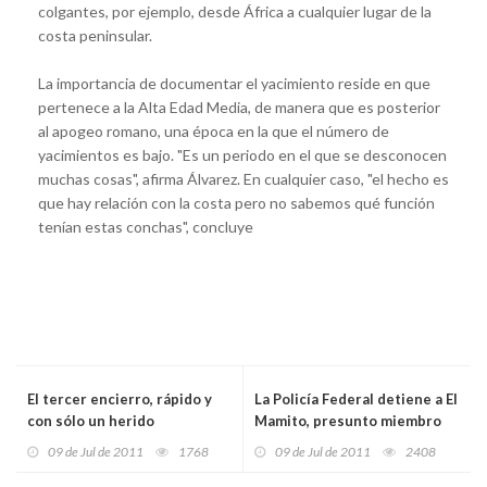
colgantes, por ejemplo, desde África a cualquier lugar de la
costa peninsular.
La importancia de documentar el yacimiento reside en que
pertenece a la Alta Edad Media, de manera que es posterior
al apogeo romano, una época en la que el número de
yacimientos es bajo. "Es un periodo en el que se desconocen
muchas cosas", afirma Álvarez. En cualquier caso, "el hecho es
que hay relación con la costa pero no sabemos qué función
tenían estas conchas", concluye
El tercer encierro, rápido y
La Policía Federal detiene a El
con sólo un herido
Mamito, presunto miembro
de Los Zetas
09 de Jul de 2011
1768
09 de Jul de 2011
2408