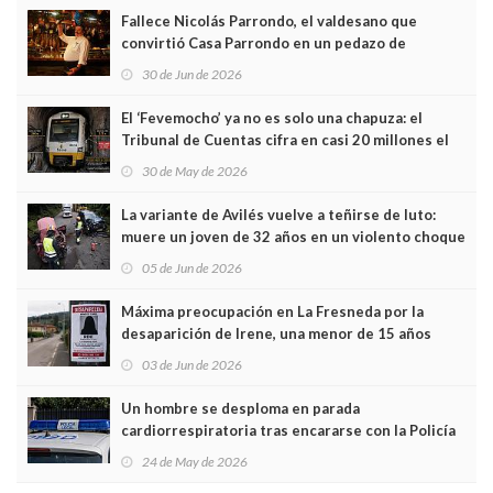
Fallece Nicolás Parrondo, el valdesano que
convirtió Casa Parrondo en un pedazo de
Asturias en Madrid
30 de Jun de 2026
El ‘Fevemocho’ ya no es solo una chapuza: el
Tribunal de Cuentas cifra en casi 20 millones el
sobrecoste de los trenes que no cabían por los
30 de May de 2026
túneles
La variante de Avilés vuelve a teñirse de luto:
muere un joven de 32 años en un violento choque
frontal
05 de Jun de 2026
Máxima preocupación en La Fresneda por la
desaparición de Irene, una menor de 15 años
03 de Jun de 2026
Un hombre se desploma en parada
cardiorrespiratoria tras encararse con la Policía
Local en Luanco
24 de May de 2026