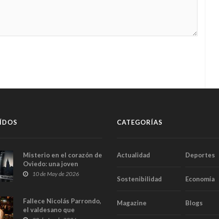
ÍDOS
CATEGORÍAS
Misterio en el corazón de
Actualidad
Deportes
Oviedo: una joven
aparece muerta dentro
10 de May de 2026
Sostenibilidad
Economía
del ascensor de su
edificio y las cámaras
captan sus últimos
Fallece Nicolás Parrondo,
Magazine
Blogs
minutos
el valdesano que
convirtió Casa Parrondo