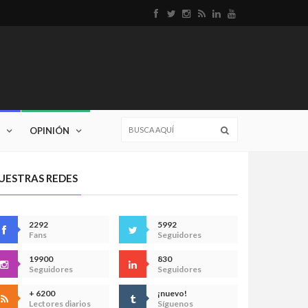
OPINIÓN
UESTRAS REDES
2292
5992
Fans
Seguidores
19900
830
Seguidores
Seguidores
+ 6200
¡nuevo!
Lectores diarios
Síguenos