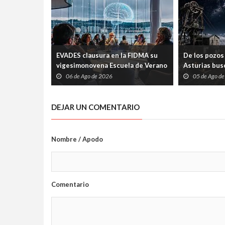
EVADES clausura en la FIDMA su
De los pozos 
vigesimonovena Escuela de Verano
Asturias busc
con una mesa redonda abierta
carrera espac
06 de Ago de 2026
05 de Ago d
sobre pensamiento crítico y
tecnología
DEJAR UN COMENTARIO
Nombre / Apodo
Comentario