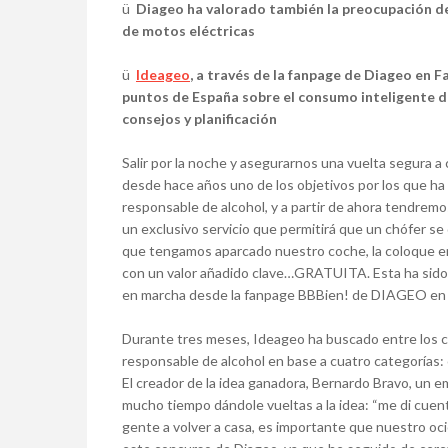
ü
Diageo ha valorado también la preocupación de
de motos eléctricas
ü
Ideageo
,
a través de la fanpage de Diageo en 
puntos de España sobre el consumo inteligente de
consejos y planificación
Salir por la noche y asegurarnos una vuelta segura a
desde hace años uno de los objetivos por los que 
responsable de alcohol, y a partir de ahora tendremo
un exclusivo servicio que permitirá que un chófer se 
que tengamos aparcado nuestro coche, la coloque en 
con un valor añadido clave…GRATUITA. Esta ha sido l
en marcha desde la fanpage BBBien! de DIAGEO en
Durante tres meses, Ideageo ha buscado entre los ca
responsable de alcohol en base a cuatro categorías: c
El creador de la idea ganadora, Bernardo Bravo, un 
mucho tiempo dándole vueltas a la idea: “me di cuent
gente a volver a casa, es importante que nuestro oci