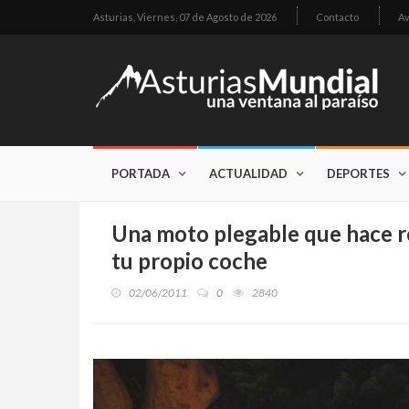
Asturias,
Viernes, 07 de Agosto de 2026
Contacto
Av
PORTADA
ACTUALIDAD
DEPORTES
Una moto plegable que hace re
tu propio coche
02/06/2011
0
2840