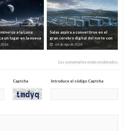
mineros a la Luna:
Salas aspira a convertirse en el
Por 
a un lugar en la nueva
gran cerebro digital del norte con
ree
ial
una inversión de 1.226 millones
con
e 2026
04 de Ago de 2026
2
mod
Los comentarios están moderados.
Captcha
Introduce el código Captcha