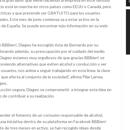
 la gran labor que viene haciendo la empresa en este sentido
icio está en marcha en otros países como EEUU o Canadá, pero
léctricas y que pretende ser GRATUITO para los usuarios
ades. Este mes de junio comienza ya a estar activo en la
o de España. Se puede encontrar más información en su web:
de BBBien!, Diageo ha escogido ésta de Bernardo por su
 valorando además, su preocupación por el cuidado del medio
 Diageo estamos muy orgullosos de que gracias BBBien! se
viendo alternativas que eviten alcohol y conducción y ver
usuarios, nos anima a seguir trabajando en esta línea: la clave
e afecta al conjunto de la sociedad”, afirma Pilar Larrea,
geo.
ción segura, Diageo se comprometió a integrar esta idea en
 de contribuir a su realización.
extender el fomento de un consumo responsable de alcohol,
una iniciativa dentro de su plataforma en Facebook BBBien!
 de tres meses en activo, se han recogido ideas desde