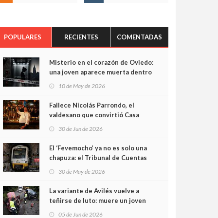
POPULARES
RECIENTES
COMENTADAS
Misterio en el corazón de Oviedo:
una joven aparece muerta dentro
del ascensor de su edificio y las
10 de May de 2026
cámaras captan sus últimos
minutos
Fallece Nicolás Parrondo, el
valdesano que convirtió Casa
Parrondo en un pedazo de
30 de Jun de 2026
Asturias en Madrid
El ‘Fevemocho’ ya no es solo una
chapuza: el Tribunal de Cuentas
cifra en casi 20 millones el
30 de May de 2026
sobrecoste de los trenes que no
cabían por los túneles
La variante de Avilés vuelve a
teñirse de luto: muere un joven
de 32 años en un violento choque
05 de Jun de 2026