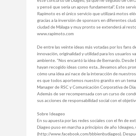
este concurso de Diageo, ya que he seguido de cerca
y pensé que sería un apoyo fundamental”. Este serv
Rapimoto es el único servicio que utilizará motos e
gracias a la inversión de sponsors en diferentes ciud
ciudad de Málaga y muy pronto se extenderá al rest
www.rapimoto.com
De entre las veinte ideas más votadas por los fans 
innovación, originalidad y utilidad para los usuarios
ambiente. “Nos encantó la idea de Bernardo. Desde
hayan recogido ideas como esta…llevamos años promo
cómo una idea así nace de la interacción de nuestros 
es que todos aportemos nuestro granito en un tema qu
Manager de RSC y Comunicación Corporativa de Dia
Además de ser recompensada con un curso de conduc
sus acciones de responsabilidad social con el objetivo
Sobre Ideageo
En su apuesta por las redes sociales con el fin de 
Diageo puso en marcha a principios de año Ideageo, 
(http://www.facebook.com/bbbienbydiageo). Después