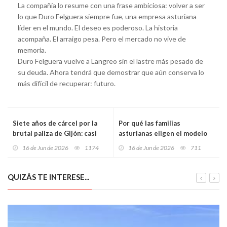
La compañía lo resume con una frase ambiciosa: volver a ser
lo que Duro Felguera siempre fue, una empresa asturiana
líder en el mundo. El deseo es poderoso. La historia
acompaña. El arraigo pesa. Pero el mercado no vive de
memoria.
Duro Felguera vuelve a Langreo sin el lastre más pesado de
su deuda. Ahora tendrá que demostrar que aún conserva lo
más difícil de recuperar: futuro.
Siete años de cárcel por la
Por qué las familias
brutal paliza de Gijón: casi
asturianas eligen el modelo
mata a un hombre que
educativo internacional
16 de Jun de 2026
1174
16 de Jun de 2026
711
defendió a una amiga tras un
tocamiento sexual
QUIZÁS TE INTERESE...