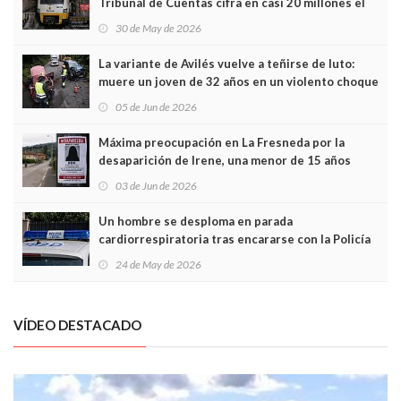
Tribunal de Cuentas cifra en casi 20 millones el
sobrecoste de los trenes que no cabían por los
30 de May de 2026
túneles
La variante de Avilés vuelve a teñirse de luto:
muere un joven de 32 años en un violento choque
frontal
05 de Jun de 2026
Máxima preocupación en La Fresneda por la
desaparición de Irene, una menor de 15 años
03 de Jun de 2026
Un hombre se desploma en parada
cardiorrespiratoria tras encararse con la Policía
Local en Luanco
24 de May de 2026
VÍDEO DESTACADO