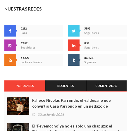
NUESTRAS REDES
2292
5992
Fans
Seguidores
19900
830
Seguidores
Seguidores
+ 6200
¡nuevo!
Lectores diarios
Síguenos
POPULARES
RECIENTES
COMENTADAS
Fallece Nicolás Parrondo, el valdesano que
convirtió Casa Parrondo en un pedazo de
Asturias en Madrid
30 de Jun de 2026
El ‘Fevemocho’ ya no es solo una chapuza: el