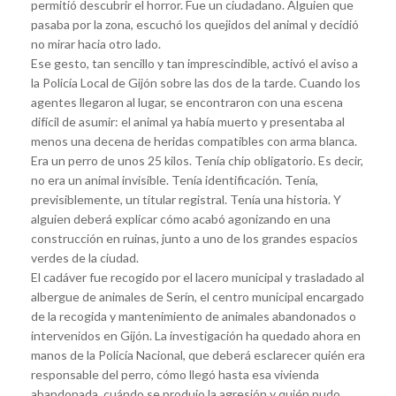
permitió descubrir el horror. Fue un ciudadano. Alguien que
pasaba por la zona, escuchó los quejidos del animal y decidió
no mirar hacia otro lado.
Ese gesto, tan sencillo y tan imprescindible, activó el aviso a
la Policía Local de Gijón sobre las dos de la tarde. Cuando los
agentes llegaron al lugar, se encontraron con una escena
difícil de asumir: el animal ya había muerto y presentaba al
menos una decena de heridas compatibles con arma blanca.
Era un perro de unos 25 kilos. Tenía chip obligatorio. Es decir,
no era un animal invisible. Tenía identificación. Tenía,
previsiblemente, un titular registral. Tenía una historia. Y
alguien deberá explicar cómo acabó agonizando en una
construcción en ruinas, junto a uno de los grandes espacios
verdes de la ciudad.
El cadáver fue recogido por el lacero municipal y trasladado al
albergue de animales de Serín, el centro municipal encargado
de la recogida y mantenimiento de animales abandonados o
intervenidos en Gijón. La investigación ha quedado ahora en
manos de la Policía Nacional, que deberá esclarecer quién era
responsable del perro, cómo llegó hasta esa vivienda
abandonada, cuándo se produjo la agresión y quién pudo