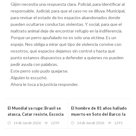
Gijón necesita una respuesta clara. Policial, para identificar al
responsable. Judicial, para que el caso no se diluya. Municipal,
para revisar el estado de los espacios abandonados donde
pueden ocultarse conductas violentas. Y social, para que el
maltrato animal deje de encontrar refugio en la indiferencia.
Porque un perro apuñalado no es solo una víctima. Es un
espejo. Nos obliga a mirar qué tipo de violencia convive con
nosotros, qué espacios dejamos sin control y hasta qué
punto estamos dispuestos a defender a quienes no pueden
pedir ayuda con palabras.
Este perro solo pudo quejarse.
Alguien lo escuchó.
Ahora le toca a la justicia responder.
El Mundial ya ruge: Brasil se
El hombre de 81 años hallado
atasca, Catar resiste, Escocia
muerto en Soto del Barco: la
vuelve ganando y España
tragedia que anticipa una
14 de Jun de 2026
1259
14 de Jun de 2026
1291
empieza a oler a estreno
nueva emergencia en la
Asturias envejecida