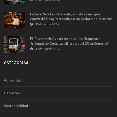
Fallece Nicolás Parrondo, el valdesano que
convirtió Casa Parrondo en un pedazo de Asturias
en Madrid
30 de Jun de 2026
El ‘Fevemocho’ ya no es solo una chapuza: el
Tribunal de Cuentas cifra en casi 20 millones el
sobrecoste de los trenes que no cabían por los
30 de May de 2026
túneles
CATEGORÍAS
Actualidad
Deportes
Sostenibilidad