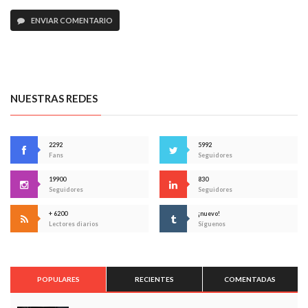
ENVIAR COMENTARIO
NUESTRAS REDES
2292
5992
Fans
Seguidores
19900
830
Seguidores
Seguidores
+ 6200
¡nuevo!
Lectores diarios
Síguenos
POPULARES
RECIENTES
COMENTADAS