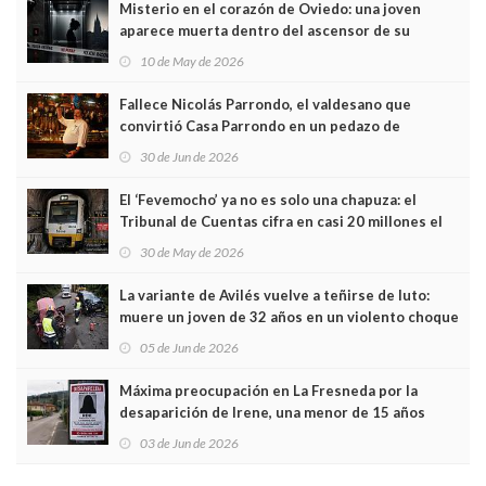
Misterio en el corazón de Oviedo: una joven
aparece muerta dentro del ascensor de su
edificio y las cámaras captan sus últimos minutos
10 de May de 2026
Fallece Nicolás Parrondo, el valdesano que
convirtió Casa Parrondo en un pedazo de
Asturias en Madrid
30 de Jun de 2026
El ‘Fevemocho’ ya no es solo una chapuza: el
Tribunal de Cuentas cifra en casi 20 millones el
sobrecoste de los trenes que no cabían por los
30 de May de 2026
túneles
La variante de Avilés vuelve a teñirse de luto:
muere un joven de 32 años en un violento choque
frontal
05 de Jun de 2026
Máxima preocupación en La Fresneda por la
desaparición de Irene, una menor de 15 años
03 de Jun de 2026