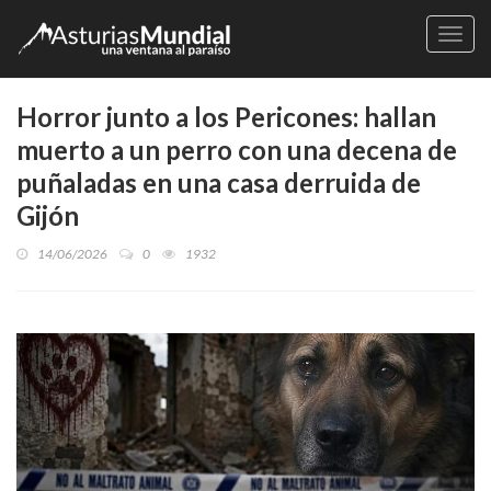
Naveg
Horror junto a los Pericones: hallan
muerto a un perro con una decena de
puñaladas en una casa derruida de
Gijón
14/06/2026
0
1932