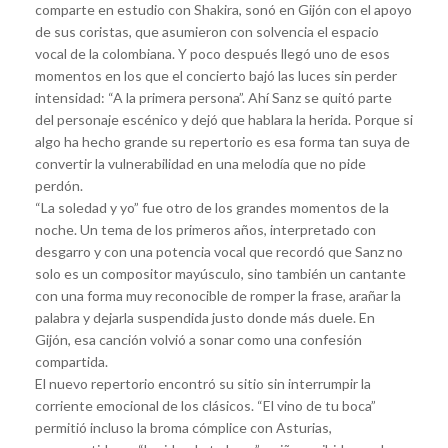
comparte en estudio con Shakira, sonó en Gijón con el apoyo
de sus coristas, que asumieron con solvencia el espacio
vocal de la colombiana. Y poco después llegó uno de esos
momentos en los que el concierto bajó las luces sin perder
intensidad: “A la primera persona”. Ahí Sanz se quitó parte
del personaje escénico y dejó que hablara la herida. Porque si
algo ha hecho grande su repertorio es esa forma tan suya de
convertir la vulnerabilidad en una melodía que no pide
perdón.
“La soledad y yo” fue otro de los grandes momentos de la
noche. Un tema de los primeros años, interpretado con
desgarro y con una potencia vocal que recordó que Sanz no
solo es un compositor mayúsculo, sino también un cantante
con una forma muy reconocible de romper la frase, arañar la
palabra y dejarla suspendida justo donde más duele. En
Gijón, esa canción volvió a sonar como una confesión
compartida.
El nuevo repertorio encontró su sitio sin interrumpir la
corriente emocional de los clásicos. “El vino de tu boca”
permitió incluso la broma cómplice con Asturias,