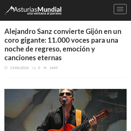
Naveg
Alejandro Sanz convierte Gijón en un
coro gigante: 11.000 voces para una
noche de regreso, emoción y
canciones eternas
13/06/2026
0
2449