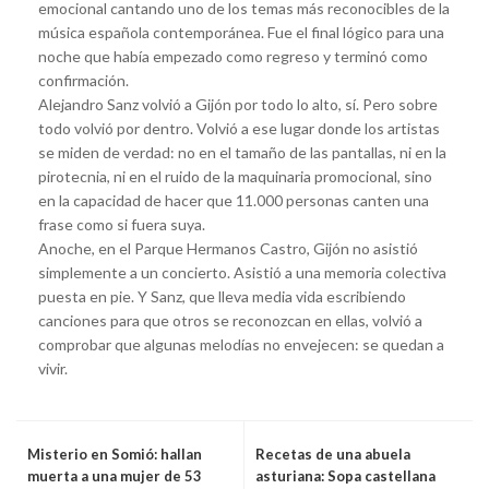
emocional cantando uno de los temas más reconocibles de la
música española contemporánea. Fue el final lógico para una
noche que había empezado como regreso y terminó como
confirmación.
Alejandro Sanz volvió a Gijón por todo lo alto, sí. Pero sobre
todo volvió por dentro. Volvió a ese lugar donde los artistas
se miden de verdad: no en el tamaño de las pantallas, ni en la
pirotecnia, ni en el ruido de la maquinaria promocional, sino
en la capacidad de hacer que 11.000 personas canten una
frase como si fuera suya.
Anoche, en el Parque Hermanos Castro, Gijón no asistió
simplemente a un concierto. Asistió a una memoria colectiva
puesta en pie. Y Sanz, que lleva media vida escribiendo
canciones para que otros se reconozcan en ellas, volvió a
comprobar que algunas melodías no envejecen: se quedan a
vivir.
Misterio en Somió: hallan
Recetas de una abuela
muerta a una mujer de 53
asturiana: Sopa castellana