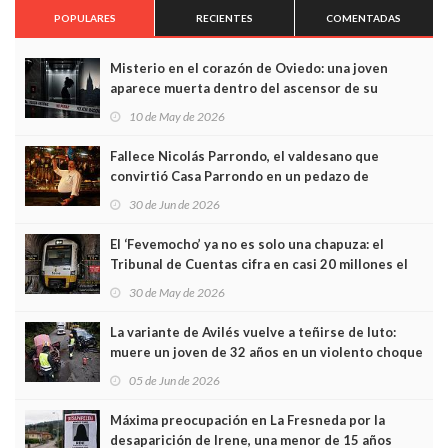
POPULARES
RECIENTES
COMENTADAS
Misterio en el corazón de Oviedo: una joven
aparece muerta dentro del ascensor de su
edificio y las cámaras captan sus últimos minutos
10 de May de 2026
Fallece Nicolás Parrondo, el valdesano que
convirtió Casa Parrondo en un pedazo de
Asturias en Madrid
30 de Jun de 2026
El ‘Fevemocho’ ya no es solo una chapuza: el
Tribunal de Cuentas cifra en casi 20 millones el
sobrecoste de los trenes que no cabían por los
30 de May de 2026
túneles
La variante de Avilés vuelve a teñirse de luto:
muere un joven de 32 años en un violento choque
frontal
05 de Jun de 2026
Máxima preocupación en La Fresneda por la
desaparición de Irene, una menor de 15 años