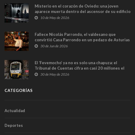
Misterio en el corazón de Oviedo: una joven
aparece muerta dentro del ascensor de su edificio
y las cámaras captan sus últimos minutos
10 de May de 2026
Fallece Nicolás Parrondo, el valdesano que
convirtió Casa Parrondo en un pedazo de Asturias
en Madrid
30 de Jun de 2026
El ‘Fevemocho’ ya no es solo una chapuza: el
Tribunal de Cuentas cifra en casi 20 millones el
sobrecoste de los trenes que no cabían por los
30 de May de 2026
túneles
CATEGORÍAS
Actualidad
Deportes