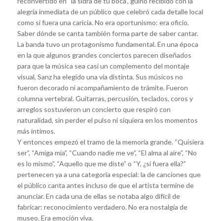
reconvertido en “la sidra de tu boca”, guiño recibido con la
alegría inmediata de un público que celebró cada detalle local
como si fuera una caricia. No era oportunismo: era oficio.
Saber dónde se canta también forma parte de saber cantar.
La banda tuvo un protagonismo fundamental. En una época
en la que algunos grandes conciertos parecen diseñados
para que la música sea casi un complemento del montaje
visual, Sanz ha elegido una vía distinta. Sus músicos no
fueron decorado ni acompañamiento de trámite. Fueron
columna vertebral. Guitarras, percusión, teclados, coros y
arreglos sostuvieron un concierto que respiró con
naturalidad, sin perder el pulso ni siquiera en los momentos
más íntimos.
Y entonces empezó el tramo de la memoria grande. “Quisiera
ser”, “Amiga mía”, “Cuando nadie me ve”, “El alma al aire”, “No
es lo mismo”, “Aquello que me diste” o “Y, ¿si fuera ella?”
pertenecen ya a una categoría especial: la de canciones que
el público canta antes incluso de que el artista termine de
anunciar. En cada una de ellas se notaba algo difícil de
fabricar: reconocimiento verdadero. No era nostalgia de
museo. Era emoción viva.