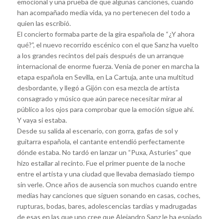
emocional y una prueba de que algunas canciones, cuando
han acompañado media vida, ya no pertenecen del todo a
quien las escribió.
El concierto formaba parte de la gira española de “¿Y ahora
qué?”, el nuevo recorrido escénico con el que Sanz ha vuelto
a los grandes recintos del país después de un arranque
internacional de enorme fuerza. Venía de poner en marcha la
etapa española en Sevilla, en La Cartuja, ante una multitud
desbordante, y llegó a Gijón con esa mezcla de artista
consagrado y músico que aún parece necesitar mirar al
público a los ojos para comprobar que la emoción sigue ahí.
Y vaya si estaba.
Desde su salida al escenario, con gorra, gafas de sol y
guitarra española, el cantante entendió perfectamente
dónde estaba. No tardó en lanzar un “Puxa, Asturies” que
hizo estallar al recinto. Fue el primer puente de la noche
entre el artista y una ciudad que llevaba demasiado tiempo
sin verle. Once años de ausencia son muchos cuando entre
medias hay canciones que siguen sonando en casas, coches,
rupturas, bodas, bares, adolescencias tardías y madrugadas
de esas en las que uno cree que Alejandro Sanz le ha espiado