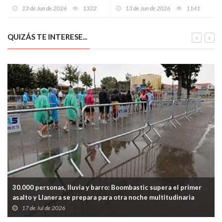
años en la piscina de su
(con pan, ajo y más sustancia
13 de Jun de 2026
1322
13 de Jun de 2026
1141
vivienda
que un sermón de pueblo)
QUIZÁS TE INTERESE...
30.000 personas, lluvia y barro: Boombastic supera el primer
asalto y Llanera se prepara para otra noche multitudinaria
17 de Jul de 2026