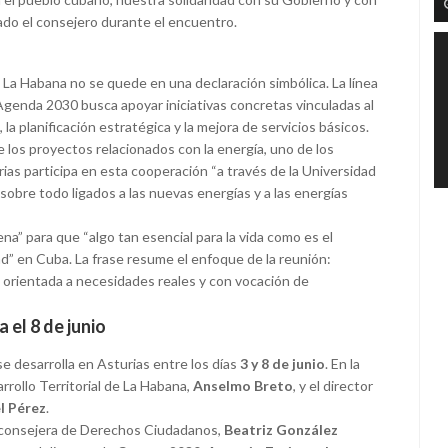
ado el consejero durante el encuentro.
 La Habana no se quede en una declaración simbólica. La línea
Agenda 2030 busca apoyar iniciativas concretas vinculadas al
, la planificación estratégica y la mejora de servicios básicos.
 los proyectos relacionados con la energía, uno de los
rias participa en esta cooperación “a través de la Universidad
obre todo ligados a las nuevas energías y a las energías
ena” para que “algo tan esencial para la vida como es el
d” en Cuba. La frase resume el enfoque de la reunión:
orientada a necesidades reales y con vocación de
 el 8 de junio
se desarrolla en Asturias entre los días
3 y 8 de junio
. En la
rrollo Territorial de La Habana,
Anselmo Breto
, y el director
l Pérez
.
iceconsejera de Derechos Ciudadanos,
Beatriz González