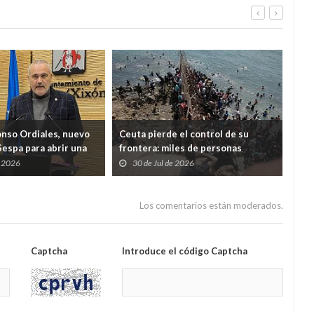
onso Ordiales, nuevo
Ceuta pierde el control de su
Ind
Sespa para abrir una
frontera: miles de personas
cua
a por el diálogo con
desbordan el Tarajal y ponen a
Just
e 2026
30 de Jul de 2026
2
nales
España ante una crisis de Estado
Los comentarios están moderados.
Captcha
Introduce el código Captcha