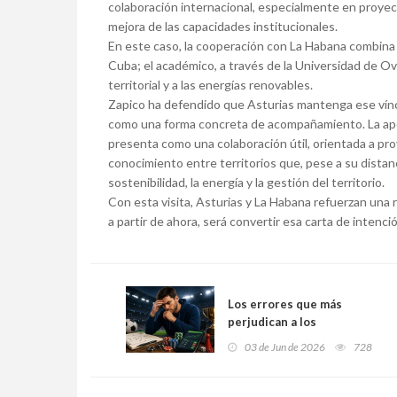
colaboración internacional, especialmente en proyectos
mejora de las capacidades institucionales.
En este caso, la cooperación con La Habana combina va
Cuba; el académico, a través de la Universidad de Ovie
territorial y a las energías renovables.
Zapico ha defendido que Asturias mantenga ese víncu
como una forma concreta de acompañamiento. La apor
presenta como una colaboración útil, orientada a pr
conocimiento entre territorios que, pese a su distan
sostenibilidad, la energía y la gestión del territorio.
Con esta visita, Asturias y La Habana refuerzan una rel
a partir de ahora, será convertir esa carta de intenc
Los errores que más
perjudican a los
apostadores principiantes y
03 de Jun de 2026
728
cómo evitarlos