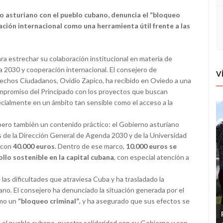
o asturiano con el pueblo cubano, denuncia el “bloqueo
ación internacional como una herramienta útil frente a las
a estrechar su colaboración institucional en materia de
nda 2030 y cooperación internacional. El consejero de
V
rechos Ciudadanos, Ovidio Zapico, ha recibido en Oviedo a una
compromiso del Principado con los proyectos que buscan
pecialmente en un ámbito tan sensible como el acceso a la
 pero también un contenido práctico: el Gobierno asturiano
s de la Dirección General de Agenda 2030 y de la Universidad
 con
40.000 euros
. Dentro de ese marco,
10.000 euros se
lo sostenible en la capital cubana
, con especial atención a
 las dificultades que atraviesa Cuba y ha trasladado la
bano. El consejero ha denunciado la situación generada por el
omo un
“bloqueo criminal”
, y ha asegurado que sus efectos se
n el pueblo cubano, nuestra solidaridad con su Gobierno y con