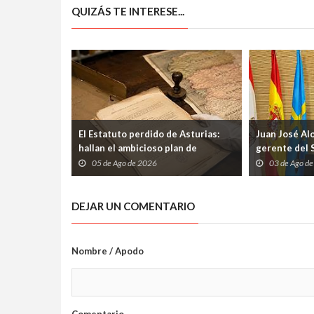
QUIZÁS TE INTERESE...
El Estatuto perdido de Asturias:
Juan José Al
hallan el ambicioso plan de
gerente del 
autogobierno que la guerra
etapa marcad
05 de Ago de 2026
03 de Ago d
condenó al olvido
los profesio
DEJAR UN COMENTARIO
Nombre / Apodo