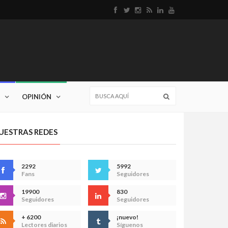
OPINIÓN
UESTRAS REDES
2292
5992
Fans
Seguidores
19900
830
Seguidores
Seguidores
+ 6200
¡nuevo!
Lectores diarios
Síguenos