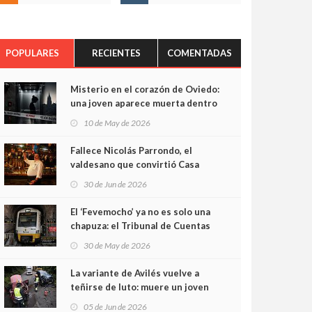
POPULARES
RECIENTES
COMENTADAS
Misterio en el corazón de Oviedo:
una joven aparece muerta dentro
del ascensor de su edificio y las
10 de May de 2026
cámaras captan sus últimos
minutos
Fallece Nicolás Parrondo, el
valdesano que convirtió Casa
Parrondo en un pedazo de
30 de Jun de 2026
Asturias en Madrid
El ‘Fevemocho’ ya no es solo una
chapuza: el Tribunal de Cuentas
cifra en casi 20 millones el
30 de May de 2026
sobrecoste de los trenes que no
cabían por los túneles
La variante de Avilés vuelve a
teñirse de luto: muere un joven
de 32 años en un violento choque
05 de Jun de 2026