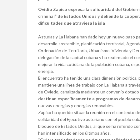
Ovidio Zapico expresa la solidaridad del Gobiern
criminal” de Estados Unidos y defiende la cooper
dificultades que atraviesa la isla
Asturias y La Habana han dado hoy un nuevo paso par
desarrollo sostenible, planificación territorial, Age
Ordenación de Territorio, Urbanismo, Vivienda y De
delegación de la capital cubana y ha reafirmado el 
mejorar la vida cotidiana de la población cubana, es
energía.
El encuentro ha tenido una clara dimensión política,
mantiene una línea de trabajo con La Habana a travé
de Oviedo, canalizada mediante un convenio dotado
destinan específicamente a programas de desarrol
nuevas energías y energías renovables.
Zapico ha querido situar la reunión en el contexto de
solidaridad del Ejecutivo asturiano con el pueblo cu
bloqueo de Estados Unidos, al que se ha referido c
han intensificado en los últimos años.
“Quiero trasladar desde aquí nuestra solidaridad co