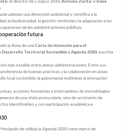
onte
; el director de Coopco 2030,
Antonio Zurita
; e
Irene
.
ade además una dimensión ambiental y científica a la
, la biodiversidad, la gestión territorial y la adaptación a los
ocupaciones de las administraciones públicas.
cooperación futura
sido la firma de una
Carta de Intención para el
 Desarrollo Territorial Sostenible y Agenda 2030
, suscrita
ción más estable entre ambas administraciones. Entre sus
transferencia de buenas prácticas y la colaboración en áreas
rollo local sostenible, la gobernanza multinivel, la innovación
técnicas, acciones formativas e intercambios de metodologías
camente de una visita protocolaria, sino de un intento de
tos identificables y con participación académica e
030
 Principado de utilizar la Agenda 2030 como marco de