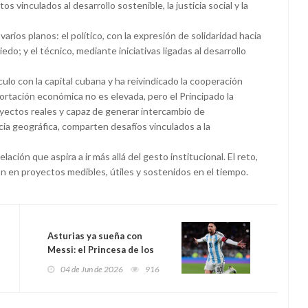
 vinculados al desarrollo sostenible, la justicia social y la
rios planos: el político, con la expresión de solidaridad hacia
do; y el técnico, mediante iniciativas ligadas al desarrollo
lo con la capital cubana y ha reivindicado la cooperación
tación económica no es elevada, pero el Principado la
oyectos reales y capaz de generar intercambio de
cia geográfica, comparten desafíos vinculados a la
ación que aspira a ir más allá del gesto institucional. El reto,
ión en proyectos medibles, útiles y sostenidos en el tiempo.
Asturias ya sueña con
Messi: el Princesa de los
Deportes corona al
04 de Jun de 2026
916
futbolista que convirtió el
talento en patrimonio
universal