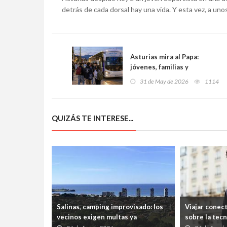
detrás de cada dorsal hay una vida. Y esta vez, a un
Asturias mira al Papa:
jóvenes, familias y
peregrinos viajan a Madrid
31 de May de 2026
1114
en pleno regreso de la
espiritualidad
QUIZÁS TE INTERESE...
Salinas, camping improvisado: los
Viajar conec
vecinos exigen multas ya
sobre la tec