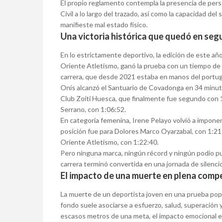
El propio reglamento contempla la presencia de person
Civil a lo largo del trazado, así como la capacidad del
manifieste mal estado físico.
Una victoria histórica que quedó en se
En lo estrictamente deportivo, la edición de este añ
Oriente Atletismo, ganó la prueba con un tiempo de 1
carrera, que desde 2021 estaba en manos del portu
Onís alcanzó el Santuario de Covadonga en 34 minut
Club Zoiti Huesca, que finalmente fue segundo con 1
Serrano, con 1:06:52.
En categoría femenina, Irene Pelayo volvió a impone
posición fue para Dolores Marco Oyarzabal, con 1:21:2
Oriente Atletismo, con 1:22:40.
Pero ninguna marca, ningún récord y ningún podio pu
carrera terminó convertida en una jornada de silencio
El impacto de una muerte en plena comp
La muerte de un deportista joven en una prueba pop
fondo suele asociarse a esfuerzo, salud, superación y
escasos metros de una meta, el impacto emocional 