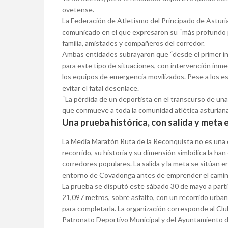
ovetense.
La Federación de Atletismo del Principado de Asturia
comunicado en el que expresaron su “más profundo pe
familia, amistades y compañeros del corredor.
Ambas entidades subrayaron que “desde el primer ins
para este tipo de situaciones, con intervención inme
los equipos de emergencia movilizados. Pese a los es
evitar el fatal desenlace.
“La pérdida de un deportista en el transcurso de u
que conmueve a toda la comunidad atlética asturiana
Una prueba histórica, con salida y meta
La Media Maratón Ruta de la Reconquista no es una c
recorrido, su historia y su dimensión simbólica la ha
corredores populares. La salida y la meta se sitúan en
entorno de Covadonga antes de emprender el camino
La prueba se disputó este sábado 30 de mayo a partir
21,097 metros, sobre asfalto, con un recorrido urba
para completarla. La organización corresponde al Clu
Patronato Deportivo Municipal y del Ayuntamiento 