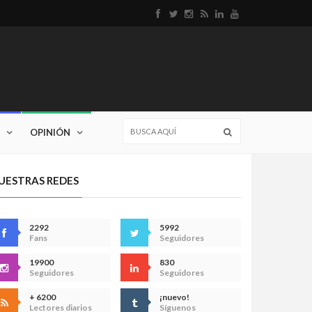
OPINIÓN
UESTRAS REDES
2292
5992
Fans
Seguidores
19900
830
Seguidores
Seguidores
+ 6200
¡nuevo!
Lectores diarios
Síguenos