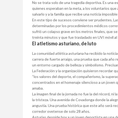
No se trata solo de una tragedia deportiva. Es una e
quienes esperaban en la meta, a los voluntarios que 
salvarlo y a la familia que recibe una noticia imposible 
En este tipo de sucesos conviene ser prudentes. La
determinadas por los procedimientos médicos corres
sufrió un colapso grave en los metros finales, que s
treinta minutos y que fue trasladado en UVI móvil al 
El atletismo asturiano, de luto
La comunidad atlética asturiana ha recibido la notic
carrera de fuerte arraigo, una prueba que cada año r
un entorno cargado de belleza y simbolismo. Precisa
La Federación y la organización quisieron recordar 
“los valores del deporte, el compañerismo, la supera
concentrados en el homenaje silencioso a un joven qu
amaba.
La imagen final de la jornada no fue la del récord, ni 
la tristeza. Una avenida de Covadonga donde la alegr
angustia. Una prueba histórica que este año será rec
corredor ovetense de solo 28 años.
Asturias despide hoy a un joven deportista en una de