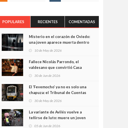
POPULARES
RECIENTES
COMENTADAS
Misterio en el corazón de Oviedo:
una joven aparece muerta dentro
del ascensor de su edificio y las
10 de May de 2026
cámaras captan sus últimos
minutos
Fallece Nicolás Parrondo, el
valdesano que convirtió Casa
Parrondo en un pedazo de
30 de Jun de 2026
Asturias en Madrid
El ‘Fevemocho’ ya no es solo una
chapuza: el Tribunal de Cuentas
cifra en casi 20 millones el
30 de May de 2026
sobrecoste de los trenes que no
cabían por los túneles
La variante de Avilés vuelve a
teñirse de luto: muere un joven
de 32 años en un violento choque
05 de Jun de 2026