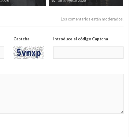
hijos huérfanos
sid
e 2026
06 de Ago de 2026
0
Guar
por
Los comentarios están moderados.
Captcha
Introduce el código Captcha