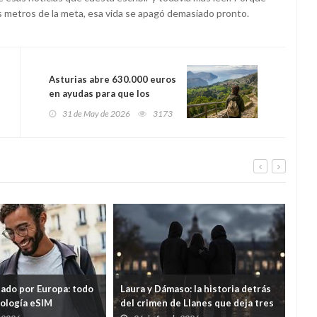
os metros de la meta, esa vida se apagó demasiado pronto.
Asturias abre 630.000 euros
en ayudas para que los
concejos mejoren su oferta
31 de May de 2026
3173
turística antes del verano
tado por Europa: todo
Laura y Dámaso: la historia detrás
El 
nología eSIM
del crimen de Llanes que deja tres
cad