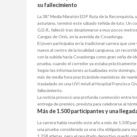
su fallecimiento
La 38.ª Media Maratón EDP Ruta de la Reconquista, 
asturiano, terminó este sábado teñida de luto. Un co
G.D.R., falleció tras desplomarse a muy pocos metros
Cangas de Onís, en la avenida de Covadonga.
El joven participaba en la tradicional carrera que u
nuevo al centro de la localidad canguesa, un recorri
con la subida hacia Covadonga como gran seña de iden
prueba, cuando el corredor ya estaba prácticamente 
Según las informaciones actualizadas este domingo, l
más de media hora practicándole maniobras de reanim
trasladado en una UVI móvil al Hospital Francisco G
fallecimiento.
La noticia provocó una profunda conmoción entre los p
entrega de premios, prevista para celebrarse al térm
Más de 1.500 participantes y una llegad
La carrera había reunido este año a más de 1.500 pa
una prueba considerada ya una cita obligada para mu
1.258 atletas, pero el resultado deportivo quedó com