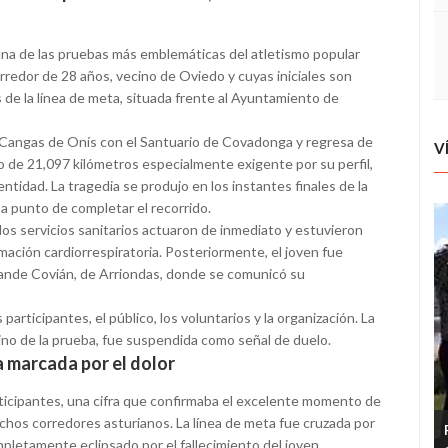
una de las pruebas más emblemáticas del atletismo popular
rredor de 28 años, vecino de Oviedo y cuyas iniciales son
 de la línea de meta, situada frente al Ayuntamiento de
ne Cangas de Onís con el Santuario de Covadonga y regresa de
V
do de 21,097 kilómetros especialmente exigente por su perfil,
tidad. La tragedia se produjo en los instantes finales de la
a punto de completar el recorrido.
os servicios sanitarios actuaron de inmediato y estuvieron
ación cardiorrespiratoria. Posteriormente, el joven fue
rande Covián, de Arriondas, donde se comunicó su
articipantes, el público, los voluntarios y la organización. La
ino de la prueba, fue suspendida como señal de duelo.
a marcada por el dolor
rticipantes, una cifra que confirmaba el excelente momento de
chos corredores asturianos. La línea de meta fue cruzada por
pletamente eclipsado por el fallecimiento del joven