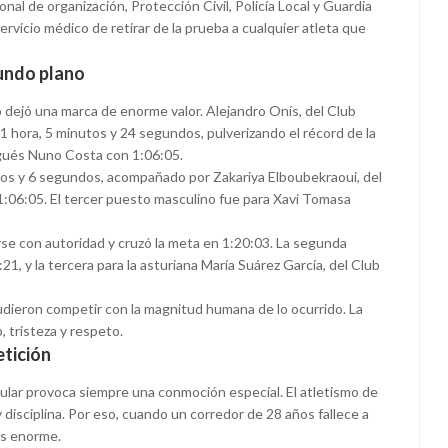
al de organización, Protección Civil, Policía Local y Guardia
 servicio médico de retirar de la prueba a cualquier atleta que
gundo plano
o dejó una marca de enorme valor. Alejandro Onís, del Club
 hora, 5 minutos y 24 segundos, pulverizando el récord de la
gués Nuno Costa con 1:06:05.
os y 6 segundos, acompañado por Zakariya Elboubekraoui, del
:06:05. El tercer puesto masculino fue para Xavi Tomasa
rse con autoridad y cruzó la meta en 1:20:03. La segunda
1, y la tercera para la asturiana María Suárez García, del Club
dieron competir con la magnitud humana de lo ocurrido. La
, tristeza y respeto.
etición
ular provoca siempre una conmoción especial. El atletismo de
 disciplina. Por eso, cuando un corredor de 28 años fallece a
es enorme.