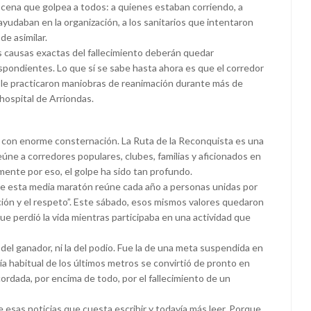
scena que golpea a todos: a quienes estaban corriendo, a
ayudaban en la organización, a los sanitarios que intentaron
de asimilar.
s causas exactas del fallecimiento deberán quedar
pondientes. Lo que sí se sabe hasta ahora es que el corredor
e le practicaron maniobras de reanimación durante más de
hospital de Arriondas.
ia con enorme consternación. La Ruta de la Reconquista es una
eúne a corredores populares, clubes, familias y aficionados en
mente por eso, el golpe ha sido tan profundo.
que esta media maratón reúne cada año a personas unidas por
ción y el respeto”. Este sábado, esos mismos valores quedaron
e perdió la vida mientras participaba en una actividad que
la del ganador, ni la del podio. Fue la de una meta suspendida en
ía habitual de los últimos metros se convirtió de pronto en
ordada, por encima de todo, por el fallecimiento de un
 esas noticias que cuesta escribir y todavía más leer. Porque