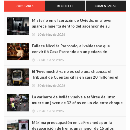
POPULARES
RECIENTES
COMENTADAS
Misterio en el corazón de Oviedo: una joven
aparece muerta dentro del ascensor de su
edificio y las cámaras captan sus últimos minutos
10 de May de 2026
Fallece Nicolás Parrondo, el valdesano que
convirtió Casa Parrondo en un pedazo de
Asturias en Madrid
30 de Jun de 2026
El ‘Fevemocho’ ya no es solo una chapuza: el
Tribunal de Cuentas cifra en casi 20 millones el
sobrecoste de los trenes que no cabían por los
30 de May de 2026
túneles
La variante de Avilés vuelve a teñirse de luto:
muere un joven de 32 años en un violento choque
frontal
05 de Jun de 2026
Máxima preocupación en La Fresneda por la
desaparición de Irene, una menor de 15 años