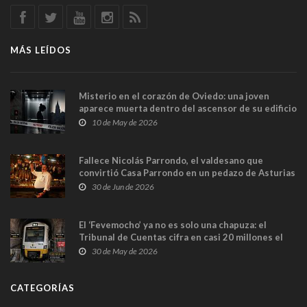
MÁS LEÍDOS
Misterio en el corazón de Oviedo: una joven
aparece muerta dentro del ascensor de su edificio
y las cámaras captan sus últimos minutos
10 de May de 2026
Fallece Nicolás Parrondo, el valdesano que
convirtió Casa Parrondo en un pedazo de Asturias
en Madrid
30 de Jun de 2026
El ‘Fevemocho’ ya no es solo una chapuza: el
Tribunal de Cuentas cifra en casi 20 millones el
sobrecoste de los trenes que no cabían por los
30 de May de 2026
túneles
CATEGORÍAS