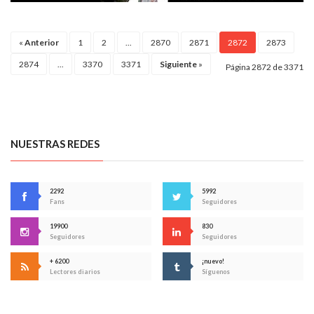
«
Anterior
1
2
...
2870
2871
2872
2873
2874
...
3370
3371
Siguiente
»
Página 2872 de 3371
NUESTRAS REDES
2292
5992
Fans
Seguidores
19900
830
Seguidores
Seguidores
+ 6200
¡nuevo!
Lectores diarios
Síguenos