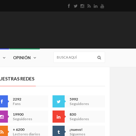
OPINIÓN
UESTRAS REDES
2292
5992
Fans
Seguidores
19900
830
Seguidores
Seguidores
+ 6200
¡nuevo!
Lectores diarios
Síguenos