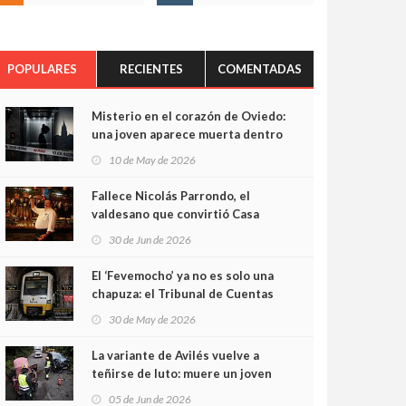
POPULARES
RECIENTES
COMENTADAS
Misterio en el corazón de Oviedo:
una joven aparece muerta dentro
del ascensor de su edificio y las
10 de May de 2026
cámaras captan sus últimos
minutos
Fallece Nicolás Parrondo, el
valdesano que convirtió Casa
Parrondo en un pedazo de
30 de Jun de 2026
Asturias en Madrid
El ‘Fevemocho’ ya no es solo una
chapuza: el Tribunal de Cuentas
cifra en casi 20 millones el
30 de May de 2026
sobrecoste de los trenes que no
cabían por los túneles
La variante de Avilés vuelve a
teñirse de luto: muere un joven
de 32 años en un violento choque
05 de Jun de 2026