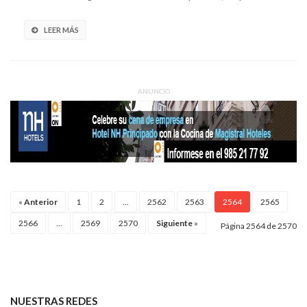
LEER MÁS
ANUNCIO
«
Anterior
1
2
...
2562
2563
2564
2565
2566
...
2569
2570
Siguiente
»
Página 2564 de 2570
NUESTRAS REDES