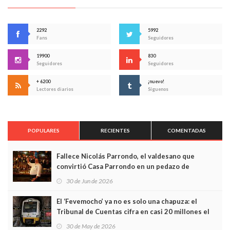
2292
5992
Fans
Seguidores
19900
830
Seguidores
Seguidores
+ 6200
¡nuevo!
Lectores diarios
Síguenos
POPULARES
RECIENTES
COMENTADAS
Fallece Nicolás Parrondo, el valdesano que
convirtió Casa Parrondo en un pedazo de
Asturias en Madrid
30 de Jun de 2026
El ‘Fevemocho’ ya no es solo una chapuza: el
Tribunal de Cuentas cifra en casi 20 millones el
sobrecoste de los trenes que no cabían por los
30 de May de 2026