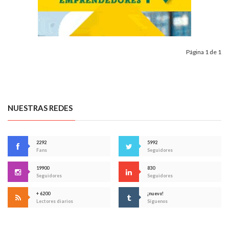
Página 1 de 1
NUESTRAS REDES
2292
5992
Fans
Seguidores
19900
830
Seguidores
Seguidores
+ 6200
¡nuevo!
Lectores diarios
Síguenos