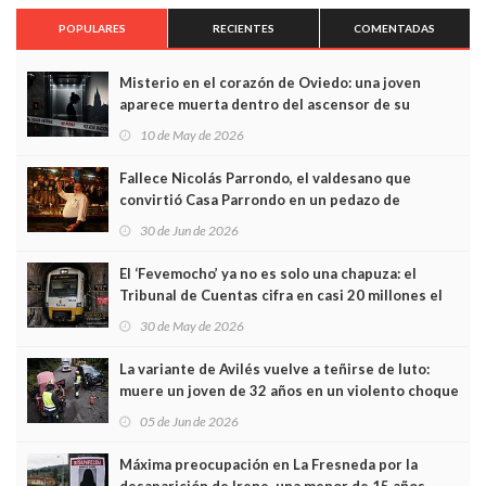
POPULARES
RECIENTES
COMENTADAS
Misterio en el corazón de Oviedo: una joven
aparece muerta dentro del ascensor de su
edificio y las cámaras captan sus últimos minutos
10 de May de 2026
Fallece Nicolás Parrondo, el valdesano que
convirtió Casa Parrondo en un pedazo de
Asturias en Madrid
30 de Jun de 2026
El ‘Fevemocho’ ya no es solo una chapuza: el
Tribunal de Cuentas cifra en casi 20 millones el
sobrecoste de los trenes que no cabían por los
30 de May de 2026
túneles
La variante de Avilés vuelve a teñirse de luto:
muere un joven de 32 años en un violento choque
frontal
05 de Jun de 2026
Máxima preocupación en La Fresneda por la