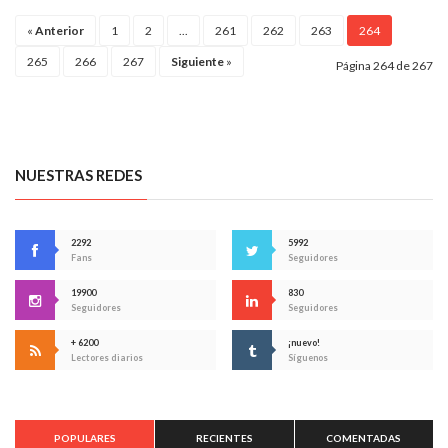
«
Anterior
1
2
...
261
262
263
264
265
266
267
Siguiente
»
Página 264 de 267
NUESTRAS REDES
2292
5992
Fans
Seguidores
19900
830
Seguidores
Seguidores
+ 6200
¡nuevo!
Lectores diarios
Síguenos
POPULARES
RECIENTES
COMENTADAS