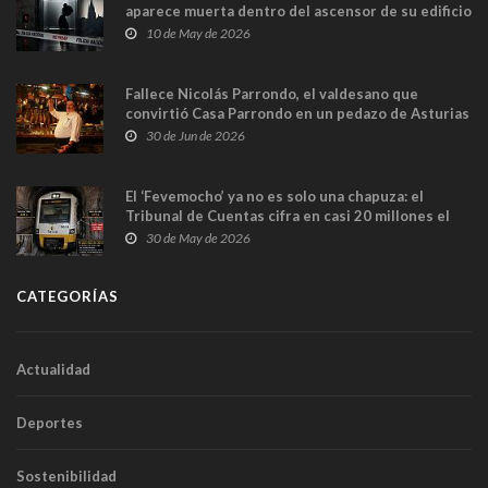
aparece muerta dentro del ascensor de su edificio
y las cámaras captan sus últimos minutos
10 de May de 2026
Fallece Nicolás Parrondo, el valdesano que
convirtió Casa Parrondo en un pedazo de Asturias
en Madrid
30 de Jun de 2026
El ‘Fevemocho’ ya no es solo una chapuza: el
Tribunal de Cuentas cifra en casi 20 millones el
sobrecoste de los trenes que no cabían por los
30 de May de 2026
túneles
CATEGORÍAS
Actualidad
Deportes
Sostenibilidad