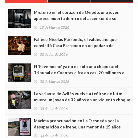
Misterio en el corazón de Oviedo: una joven
aparece muerta dentro del ascensor de su
edificio y las cámaras captan sus últimos minutos
10 de May de 2026
Fallece Nicolás Parrondo, el valdesano que
convirtió Casa Parrondo en un pedazo de
Asturias en Madrid
30 de Jun de 2026
El ‘Fevemocho’ ya no es solo una chapuza: el
Tribunal de Cuentas cifra en casi 20 millones el
sobrecoste de los trenes que no cabían por los
30 de May de 2026
túneles
La variante de Avilés vuelve a teñirse de luto:
muere un joven de 32 años en un violento choque
frontal
05 de Jun de 2026
Máxima preocupación en La Fresneda por la
desaparición de Irene, una menor de 15 años
03 de Jun de 2026