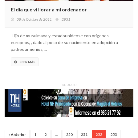
El dia que vi llorar a mi ordenador
08 de Octubre de 2011
2931
Hijo de musulmana y estadounidense con orígenes
europeos, , dado al poco de su nacimiento en adopción a
padres armenios, ...
LEER MÁS
ANUNCIO
«
Anterior
1
2
...
250
251
252
253