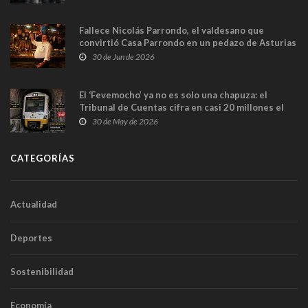
Fallece Nicolás Parrondo, el valdesano que
convirtió Casa Parrondo en un pedazo de Asturias
en Madrid
30 de Jun de 2026
El ‘Fevemocho’ ya no es solo una chapuza: el
Tribunal de Cuentas cifra en casi 20 millones el
sobrecoste de los trenes que no cabían por los
30 de May de 2026
túneles
CATEGORÍAS
Actualidad
Deportes
Sostenibilidad
Economía