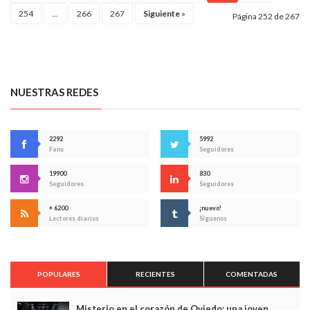
254
...
266
267
Siguiente
»
Página 252 de 267
NUESTRAS REDES
2292
5992
Fans
Seguidores
19900
830
Seguidores
Seguidores
+ 6200
¡nuevo!
Lectores diarios
Síguenos
POPULARES
RECIENTES
COMENTADAS
Misterio en el corazón de Oviedo: una joven