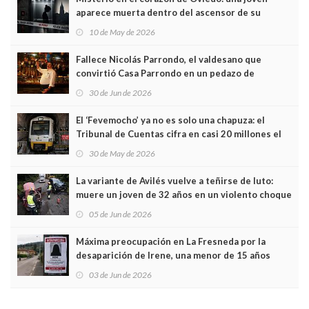
aparece muerta dentro del ascensor de su
edificio y las cámaras captan sus últimos minutos
10 de May de 2026
Fallece Nicolás Parrondo, el valdesano que
convirtió Casa Parrondo en un pedazo de
Asturias en Madrid
30 de Jun de 2026
El ‘Fevemocho’ ya no es solo una chapuza: el
Tribunal de Cuentas cifra en casi 20 millones el
sobrecoste de los trenes que no cabían por los
30 de May de 2026
túneles
La variante de Avilés vuelve a teñirse de luto:
muere un joven de 32 años en un violento choque
frontal
05 de Jun de 2026
Máxima preocupación en La Fresneda por la
desaparición de Irene, una menor de 15 años
03 de Jun de 2026