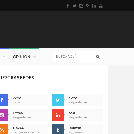
OPINIÓN
UESTRAS REDES
2292
5992
Fans
Seguidores
19900
830
Seguidores
Seguidores
+ 6200
¡nuevo!
Lectores diarios
Síguenos