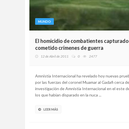
MUNDO
El homicidio de combatientes capturados
cometido crímenes de guerra
12 de Abril de 2011
0
2477
Amnistía Internacional ha revelado hoy nuevas prue
por las fuerzas del coronel Muamar al Gadafi cerca de 
investigación de Amnistía Internacional en el este d
los que habían disparado en la nuca ...
LEER MÁS