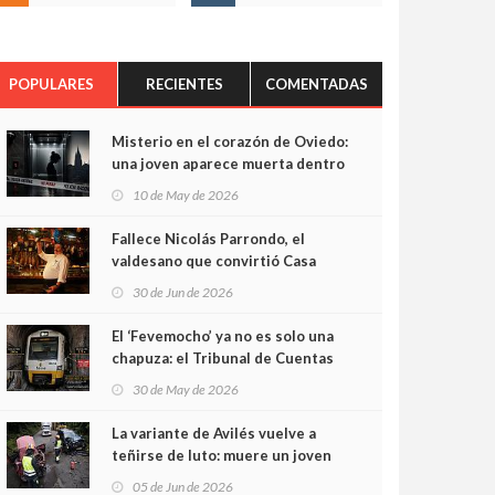
POPULARES
RECIENTES
COMENTADAS
Misterio en el corazón de Oviedo:
una joven aparece muerta dentro
del ascensor de su edificio y las
10 de May de 2026
cámaras captan sus últimos
minutos
Fallece Nicolás Parrondo, el
valdesano que convirtió Casa
Parrondo en un pedazo de
30 de Jun de 2026
Asturias en Madrid
El ‘Fevemocho’ ya no es solo una
chapuza: el Tribunal de Cuentas
cifra en casi 20 millones el
30 de May de 2026
sobrecoste de los trenes que no
cabían por los túneles
La variante de Avilés vuelve a
teñirse de luto: muere un joven
de 32 años en un violento choque
05 de Jun de 2026