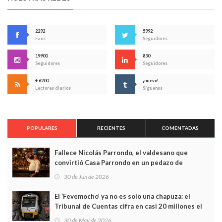
2292
5992
Fans
Seguidores
19900
830
Seguidores
Seguidores
+ 6200
¡nuevo!
Lectores diarios
Síguenos
POPULARES
RECIENTES
COMENTADAS
Fallece Nicolás Parrondo, el valdesano que
convirtió Casa Parrondo en un pedazo de
Asturias en Madrid
30 de Jun de 2026
El ‘Fevemocho’ ya no es solo una chapuza: el
Tribunal de Cuentas cifra en casi 20 millones el
sobrecoste de los trenes que no cabían por los
30 de May de 2026