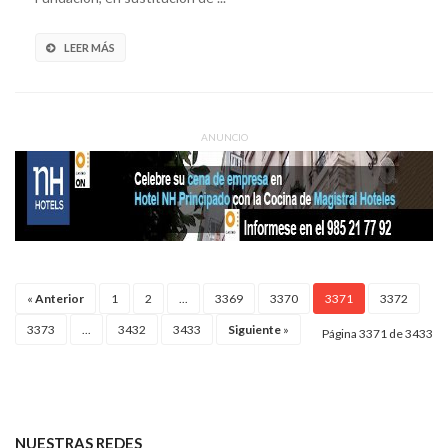
LEER MÁS
ANUNCIO
«
Anterior
1
2
...
3369
3370
3371
3372
3373
...
3432
3433
Siguiente
»
Página 3371 de 3433
NUESTRAS REDES