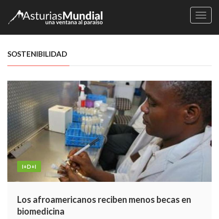
Naveg
SOSTENIBILIDAD
I+D+I
Los afroamericanos reciben menos becas en
biomedicina