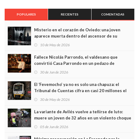
POPULARES
RECIENTES
COMENTADAS
Misterio en el corazón de Oviedo: una joven
aparece muerta dentro del ascensor de su
edificio y las cámaras captan sus últimos minutos
10 de May de 2026
Fallece Nicolás Parrondo, el valdesano que
convirtió Casa Parrondo en un pedazo de
Asturias en Madrid
30 de Jun de 2026
El ‘Fevemocho’ ya no es solo una chapuza: el
Tribunal de Cuentas cifra en casi 20 millones el
sobrecoste de los trenes que no cabían por los
30 de May de 2026
túneles
La variante de Avilés vuelve a teñirse de luto:
muere un joven de 32 años en un violento choque
frontal
05 de Jun de 2026
Máxima preocupación en La Fresneda por la