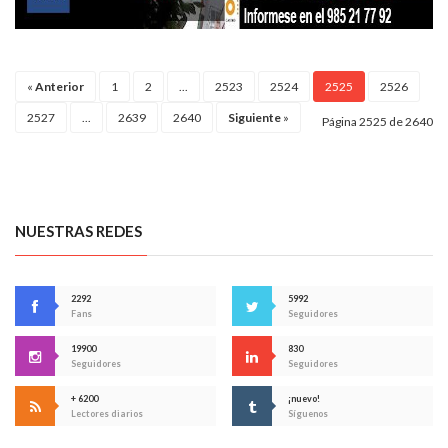
«
Anterior
1
2
...
2523
2524
2525
2526
2527
...
2639
2640
Siguiente
»
Página 2525 de 2640
NUESTRAS REDES
2292
5992
Fans
Seguidores
19900
830
Seguidores
Seguidores
+ 6200
¡nuevo!
Lectores diarios
Síguenos