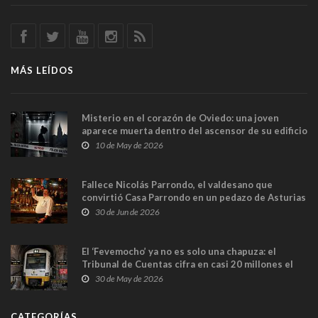
MÁS LEÍDOS
Misterio en el corazón de Oviedo: una joven
aparece muerta dentro del ascensor de su edificio
y las cámaras captan sus últimos minutos
10 de May de 2026
Fallece Nicolás Parrondo, el valdesano que
convirtió Casa Parrondo en un pedazo de Asturias
en Madrid
30 de Jun de 2026
El ‘Fevemocho’ ya no es solo una chapuza: el
Tribunal de Cuentas cifra en casi 20 millones el
sobrecoste de los trenes que no cabían por los
30 de May de 2026
túneles
CATEGORÍAS