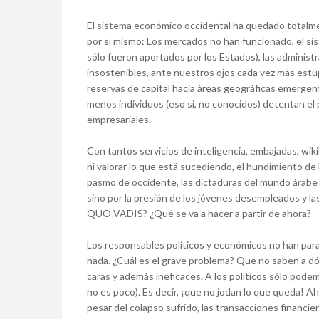
El sistema económico occidental ha quedado totalm
por sí mismo: Los mercados no han funcionado, el siste
sólo fueron aportados por los Estados), las administ
insostenibles, ante nuestros ojos cada vez más estup
reservas de capital hacia áreas geográficas emergent
menos individuos (eso sí, no conocidos) detentan el 
empresariales.
Con tantos servicios de inteligencia, embajadas, wiki
ni valorar lo que está sucediendo, el hundimiento de 
pasmo de occidente, las dictaduras del mundo árabe 
sino por la presión de los jóvenes desempleados y l
QUO VADIS? ¿Qué se va a hacer a partir de ahora?
Los responsables políticos y económicos no han para
nada. ¿Cuál es el grave problema? Que no saben a dó
caras y además ineficaces. A los políticos sólo pod
no es poco). Es decir, ¡que no jodan lo que queda! A
pesar del colapso sufrido, las transacciones financie