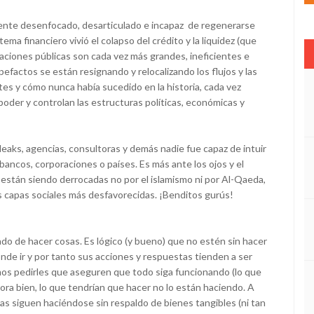
ente desenfocado, desarticulado e incapaz de regenerarse
ma financiero vivió el colapso del crédito y la liquidez (que
raciones públicas son cada vez más grandes, ineficientes e
efactos se están resignando y relocalizando los flujos y las
es y cómo nunca había sucedido en la historia, cada vez
poder y controlan las estructuras políticas, económicas y
leaks, agencias, consultoras y demás nadie fue capaz de intuir
bancos, corporaciones o países. Es más ante los ojos y el
están siendo derrocadas no por el islamismo ni por Al-Qaeda,
as capas sociales más desfavorecidas. ¡Benditos gurús!
do de hacer cosas. Es lógico (y bueno) que no estén sin hacer
nde ir y por tanto sus acciones y respuestas tienden a ser
emos pedirles que aseguren que todo siga funcionando (lo que
hora bien, lo que tendrían que hacer no lo están haciendo. A
ras siguen haciéndose sin respaldo de bienes tangibles (ni tan