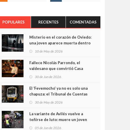
POPULARES
RECIENTES
COMENTADAS
Misterio en el corazón de Oviedo:
una joven aparece muerta dentro
del ascensor de su edificio y las
10 de May de 2026
cámaras captan sus últimos
minutos
Fallece Nicolás Parrondo, el
valdesano que convirtió Casa
Parrondo en un pedazo de
30 de Jun de 2026
Asturias en Madrid
El ‘Fevemocho’ ya no es solo una
chapuza: el Tribunal de Cuentas
cifra en casi 20 millones el
30 de May de 2026
sobrecoste de los trenes que no
cabían por los túneles
La variante de Avilés vuelve a
teñirse de luto: muere un joven
de 32 años en un violento choque
05 de Jun de 2026