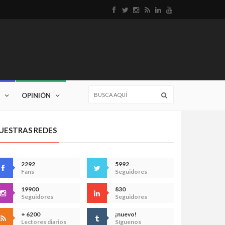
OPINIÓN
UESTRAS REDES
2292
5992
Fans
Seguidores
19900
830
Seguidores
Seguidores
+ 6200
¡nuevo!
Lectores diarios
Síguenos