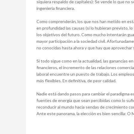
siquiera respaldo de capitales): Se vende lo que no s
ingeniería financiera.
Como comprenderán, los que nos han metido en esta 
en profundidad las causas (si lo hubieran previsto, l
los objetivos del futuro. Como mucho intentarán gua
mayor participación a la sociedad civil. Afortunadam
no conocidas hasta ahora y que hay que aprovechar y
Si todo sigue como en la actualidad, las ganancias en 
financieros, el incremento de las relaciones comerci
laboral encuentre un puesto de trabajo. Los empleos
más flexibles. En definitiva, de peor calidad.
Nadie está dando pasos para cambiar el paradigma 
fuentes de energía que sean percibidas como lo suf
reconducir al mundo hacia sendas de crecimiento con
Ante este panorama, la elección es bien sencilla: O Mo