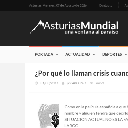
Asturias,
Viernes, 07 de Agosto de 2026
Contacto
Av
PORTADA
ACTUALIDAD
DEPORTES
¿Por qué lo llaman crisis cuan
31/03/2011
por
ARCONTE
4468
Como en la película española a que h
nombre y alguien tendrá que deci
SITUACION ACTUAL NO ES LA F
LARGO.