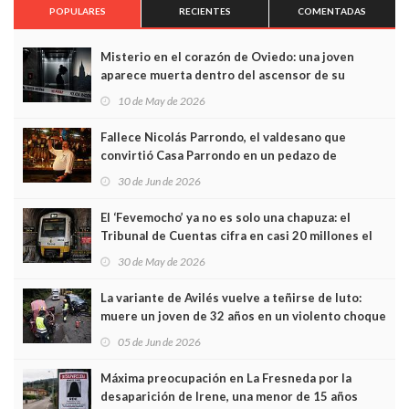
POPULARES
RECIENTES
COMENTADAS
Misterio en el corazón de Oviedo: una joven
aparece muerta dentro del ascensor de su
edificio y las cámaras captan sus últimos minutos
10 de May de 2026
Fallece Nicolás Parrondo, el valdesano que
convirtió Casa Parrondo en un pedazo de
Asturias en Madrid
30 de Jun de 2026
El ‘Fevemocho’ ya no es solo una chapuza: el
Tribunal de Cuentas cifra en casi 20 millones el
sobrecoste de los trenes que no cabían por los
30 de May de 2026
túneles
La variante de Avilés vuelve a teñirse de luto:
muere un joven de 32 años en un violento choque
frontal
05 de Jun de 2026
Máxima preocupación en La Fresneda por la
desaparición de Irene, una menor de 15 años