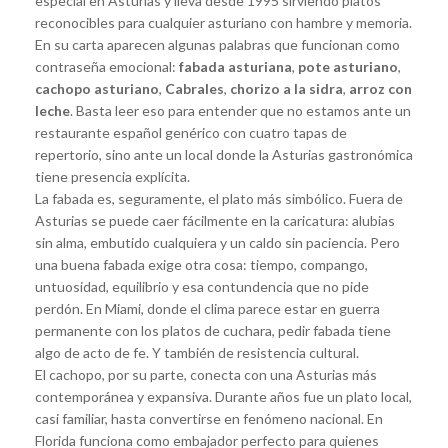
especial en Asturias y lleva desde 1995 sirviendo platos
reconocibles para cualquier asturiano con hambre y memoria.
En su carta aparecen algunas palabras que funcionan como
contraseña emocional:
fabada asturiana
,
pote asturiano
,
cachopo asturiano
,
Cabrales
,
chorizo a la sidra
,
arroz con
leche
. Basta leer eso para entender que no estamos ante un
restaurante español genérico con cuatro tapas de
repertorio, sino ante un local donde la Asturias gastronómica
tiene presencia explícita.
La fabada es, seguramente, el plato más simbólico. Fuera de
Asturias se puede caer fácilmente en la caricatura: alubias
sin alma, embutido cualquiera y un caldo sin paciencia. Pero
una buena fabada exige otra cosa: tiempo, compango,
untuosidad, equilibrio y esa contundencia que no pide
perdón. En Miami, donde el clima parece estar en guerra
permanente con los platos de cuchara, pedir fabada tiene
algo de acto de fe. Y también de resistencia cultural.
El cachopo, por su parte, conecta con una Asturias más
contemporánea y expansiva. Durante años fue un plato local,
casi familiar, hasta convertirse en fenómeno nacional. En
Florida funciona como embajador perfecto para quienes