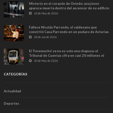
Misterio en el corazón de Oviedo: una joven
aparece muerta dentro del ascensor de su edificio
y las cámaras captan sus últimos minutos
10 de May de 2026
Fallece Nicolás Parrondo, el valdesano que
convirtió Casa Parrondo en un pedazo de Asturias
en Madrid
30 de Jun de 2026
El ‘Fevemocho’ ya no es solo una chapuza: el
Tribunal de Cuentas cifra en casi 20 millones el
sobrecoste de los trenes que no cabían por los
30 de May de 2026
túneles
CATEGORÍAS
Actualidad
Deportes