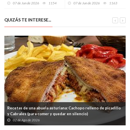
más inesperada del verano en
horno con curry y cúrcuma (
07 de Jun de 2026
1154
07 de Jun de 2026
1163
Vigo
esto cura hasta el
aburrimientu)
QUIZÁS TE INTERESE...
Recetas de una abuela asturiana: Cachopo relleno de picadillo
y Cabrales (para comer y quedar en silencio)
02 de Ago de 2026