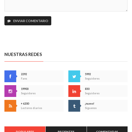
ENVIAR COMENTARIO
NUESTRAS REDES
2292
5992
Fans
Seguidores
19900
830
Seguidores
Seguidores
+ 6200
¡nuevo!
Lectores diarios
Síguenos
POPULARES
RECIENTES
COMENTADAS