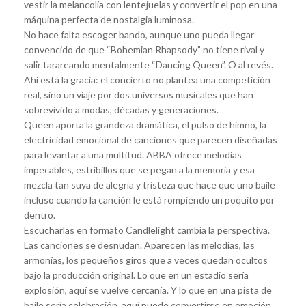
vestir la melancolía con lentejuelas y convertir el pop en una
máquina perfecta de nostalgia luminosa.
No hace falta escoger bando, aunque uno pueda llegar
convencido de que “Bohemian Rhapsody” no tiene rival y
salir tarareando mentalmente “Dancing Queen”. O al revés.
Ahí está la gracia: el concierto no plantea una competición
real, sino un viaje por dos universos musicales que han
sobrevivido a modas, décadas y generaciones.
Queen aporta la grandeza dramática, el pulso de himno, la
electricidad emocional de canciones que parecen diseñadas
para levantar a una multitud. ABBA ofrece melodías
impecables, estribillos que se pegan a la memoria y esa
mezcla tan suya de alegría y tristeza que hace que uno baile
incluso cuando la canción le está rompiendo un poquito por
dentro.
Escucharlas en formato Candlelight cambia la perspectiva.
Las canciones se desnudan. Aparecen las melodías, las
armonías, los pequeños giros que a veces quedan ocultos
bajo la producción original. Lo que en un estadio sería
explosión, aquí se vuelve cercanía. Y lo que en una pista de
baile sería celebración, aquí puede convertirse en emoción