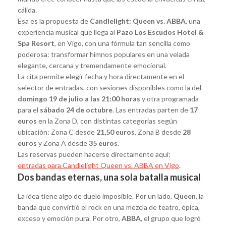
cálida.
Esa es la propuesta de
Candlelight: Queen vs. ABBA
, una
experiencia musical que llega al
Pazo Los Escudos Hotel &
Spa Resort
, en Vigo, con una fórmula tan sencilla como
poderosa: transformar himnos populares en una velada
elegante, cercana y tremendamente emocional.
La cita permite elegir fecha y hora directamente en el
selector de entradas, con sesiones disponibles como la del
domingo 19 de julio a las 21:00 horas
y otra programada
para el
sábado 24 de octubre
. Las entradas parten de
17
euros
en la Zona D, con distintas categorías según
ubicación: Zona C desde
21,50 euros
, Zona B desde
28
euros
y Zona A desde
35 euros
.
Las reservas pueden hacerse directamente aquí:
entradas para Candlelight Queen vs. ABBA en Vigo
.
Dos bandas eternas, una sola batalla musical
La idea tiene algo de duelo imposible. Por un lado,
Queen
, la
banda que convirtió el rock en una mezcla de teatro, épica,
exceso y emoción pura. Por otro,
ABBA
, el grupo que logró