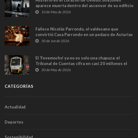
Misterio en el corazón de Oviedo: una joven
aparece muerta dentro del ascensor de su edificio
y las cámaras captan sus últimos minutos
10 de May de 2026
Fallece Nicolás Parrondo, el valdesano que
convirtió Casa Parrondo en un pedazo de Asturias
en Madrid
30 de Jun de 2026
El ‘Fevemocho’ ya no es solo una chapuza: el
Tribunal de Cuentas cifra en casi 20 millones el
sobrecoste de los trenes que no cabían por los
30 de May de 2026
túneles
CATEGORÍAS
Actualidad
Deportes
Sostenibilidad