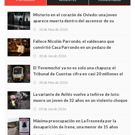
Misterio en el corazón de Oviedo: una joven
aparece muerta dentro del ascensor de su
edificio y las cámaras captan sus últimos minutos
10 de May de 2026
Fallece Nicolás Parrondo, el valdesano que
convirtió Casa Parrondo en un pedazo de
Asturias en Madrid
30 de Jun de 2026
El ‘Fevemocho’ ya no es solo una chapuza: el
Tribunal de Cuentas cifra en casi 20 millones el
sobrecoste de los trenes que no cabían por los
30 de May de 2026
túneles
La variante de Avilés vuelve a teñirse de luto:
muere un joven de 32 años en un violento choque
frontal
05 de Jun de 2026
Máxima preocupación en La Fresneda por la
desaparición de Irene, una menor de 15 años