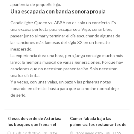
apariencia de pequeño lujo.
Una escapada con banda sonora propia
Candlelight: Queen vs. ABBA no es solo un concierto. Es
una excusa perfecta para escaparse a Vigo, cenar bien,
pasear junto al mar y terminar el día escuchando algunas de
las canciones más famosas del siglo XX en un formato
inesperado.
La experiencia dura una hora, pero juega con algo mucho más
largo: la memoria musical de varias generaciones. Porque hay
canciones que no necesitan presentación. Solo necesitan
una luz distinta.
Y a veces, con unas velas, un pazo y las primeras notas
sonando en directo, basta para que una noche normal deje
de serlo.
El escudo verde de Asturias:
Comer fabada bajo las
los bosques que frenan el
palmeras: los restaurantes de
fuego, guardan agua y
Florida donde Asturias sigue
07 de Jun de 2026
3198
07 de Jun de 2026
1155