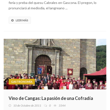
feria y preba del quesu Cabrales en Gascona. El pregon, lo
pronunciará al mediodia, el langreano ...
LEER MÁS
GASTRONOMÍA
Vino de Cangas: La pasión de una Cofradía
10 de Octubre de 2011
0
3344