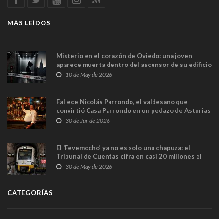
MÁS LEÍDOS
Misterio en el corazón de Oviedo: una joven
aparece muerta dentro del ascensor de su edificio
y las cámaras captan sus últimos minutos
10 de May de 2026
Fallece Nicolás Parrondo, el valdesano que
convirtió Casa Parrondo en un pedazo de Asturias
en Madrid
30 de Jun de 2026
El ‘Fevemocho’ ya no es solo una chapuza: el
Tribunal de Cuentas cifra en casi 20 millones el
sobrecoste de los trenes que no cabían por los
30 de May de 2026
túneles
CATEGORÍAS