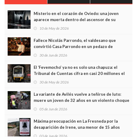
Misterio en el corazón de Oviedo: una joven
aparece muerta dentro del ascensor de su
edificio y las cámaras captan sus últimos minutos
10 de May de 2026
Fallece Nicolás Parrondo, el valdesano que
convirtió Casa Parrondo en un pedazo de
Asturias en Madrid
30 de Jun de 2026
El ‘Fevemocho’ ya no es solo una chapuza: el
Tribunal de Cuentas cifra en casi 20 millones el
sobrecoste de los trenes que no cabían por los
30 de May de 2026
túneles
La variante de Avilés vuelve a teñirse de luto:
muere un joven de 32 años en un violento choque
frontal
05 de Jun de 2026
Máxima preocupación en La Fresneda por la
desaparición de Irene, una menor de 15 años
03 de Jun de 2026