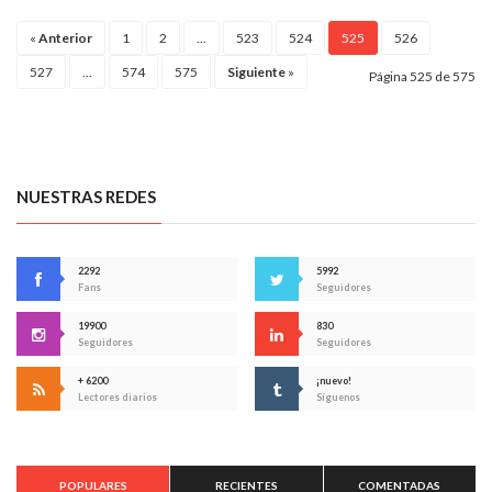
«
Anterior
1
2
...
523
524
525
526
527
...
574
575
Siguiente
»
Página 525 de 575
NUESTRAS REDES
2292
5992
Fans
Seguidores
19900
830
Seguidores
Seguidores
+ 6200
¡nuevo!
Lectores diarios
Síguenos
POPULARES
RECIENTES
COMENTADAS