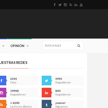
OPINIÓN
UESTRAS REDES
2292
5992
Fans
Seguidores
19900
830
Seguidores
Seguidores
+ 6200
¡nuevo!
Lectores diarios
Síguenos