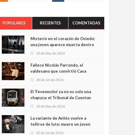
POPULARES
RECIENTES
COMENTADAS
Misterio en el corazón de Oviedo:
una joven aparece muerta dentro
del ascensor de su edificio y las
10 de May de 2026
cámaras captan sus últimos
minutos
Fallece Nicolás Parrondo, el
valdesano que convirtió Casa
Parrondo en un pedazo de
30 de Jun de 2026
Asturias en Madrid
El ‘Fevemocho’ ya no es solo una
chapuza: el Tribunal de Cuentas
cifra en casi 20 millones el
30 de May de 2026
sobrecoste de los trenes que no
cabían por los túneles
La variante de Avilés vuelve a
teñirse de luto: muere un joven
de 32 años en un violento choque
05 de Jun de 2026