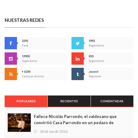
NUESTRAS REDES
2292
5992
Fans
Seguidores
19900
830
Seguidores
Seguidores
+ 6200
¡nuevo!
Lectores diarios
Síguenos
POPULARES
RECIENTES
COMENTADAS
Fallece Nicolás Parrondo, el valdesano que
convirtió Casa Parrondo en un pedazo de
Asturias en Madrid
30 de Jun de 2026