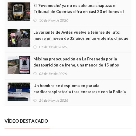
El ‘Fevemocho’ ya no es solo una chapuza: el
Tribunal de Cuentas cifra en casi 20 millones el
sobrecoste de los trenes que no cabían por los
30 de May de 2026
túneles
La variante de Avilés vuelve a teñirse de luto:
muere un joven de 32 años en un violento choque
frontal
05 de Jun de 2026
Máxima preocupación en La Fresneda por la
desaparición de Irene, una menor de 15 años
03 de Jun de 2026
Un hombre se desploma en parada
cardiorrespiratoria tras encararse con la Policía
Local en Luanco
24 de May de 2026
VÍDEO DESTACADO