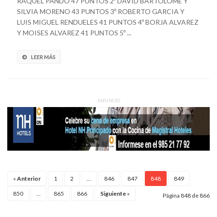
RAQUEL PANDO 47 PUNTOS 2º DAVID BARTOLOME Y
SILVIA MORENO 43 PUNTOS 3º ROBERTO GARCIA Y
LUIS MIGUEL RENDUELES 41 PUNTOS 4º BORJA ALVAREZ
Y MOISES ALVAREZ 41 PUNTOS 5º ...
LEER MÁS
ANUNCIO
«
Anterior
1
2
...
846
847
848
849
850
...
865
866
Siguiente
»
Página 848 de 866