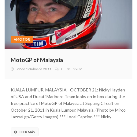
AMOTOR
MotoGP of Malaysia
22 de Octubre de 2011
0
2932
KUALA LUMPUR, MALAYSIA - OCTOBER 21: Nicky Hayden
of USA and Ducati Marlboro Team looks on in box during the
free practice of MotoGP of Malaysia at Sepang Circuit on
October 21, 2011 in Kuala Lumpur, Malaysia. (Photo by Mirco
Lazzari gp/Getty Images) *** Local Caption *** Nicky ...
LEER MÁS