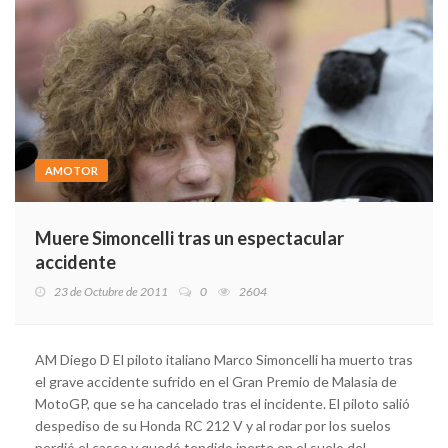
AMOTOR
Muere Simoncelli tras un espectacular
accidente
23 de Octubre de 2011
0
2604
AM Diego D El piloto italiano Marco Simoncelli ha muerto tras
el grave accidente sufrido en el Gran Premio de Malasia de
MotoGP, que se ha cancelado tras el incidente. El piloto salió
despediso de su Honda RC 212 V y al rodar por los suelos
perdió el casco y quedó tendido inerte en el suelo del