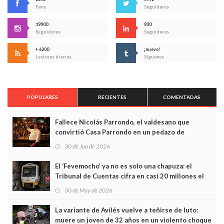
Fans
Seguidores
19900
830
Seguidores
Seguidores
+ 6200
¡nuevo!
Lectores diarios
Síguenos
POPULARES
RECIENTES
COMENTADAS
Fallece Nicolás Parrondo, el valdesano que
convirtió Casa Parrondo en un pedazo de
Asturias en Madrid
30 de Jun de 2026
El ‘Fevemocho’ ya no es solo una chapuza: el
Tribunal de Cuentas cifra en casi 20 millones el
sobrecoste de los trenes que no cabían por los
30 de May de 2026
túneles
La variante de Avilés vuelve a teñirse de luto:
muere un joven de 32 años en un violento choque