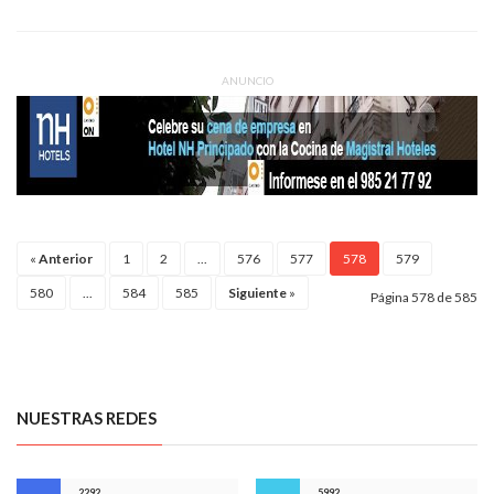
ANUNCIO
«
Anterior
1
2
...
576
577
578
579
580
...
584
585
Siguiente
»
Página 578 de 585
NUESTRAS REDES
2292
5992