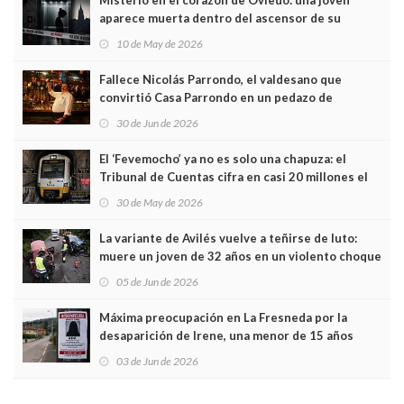
Misterio en el corazón de Oviedo: una joven
aparece muerta dentro del ascensor de su
edificio y las cámaras captan sus últimos minutos
10 de May de 2026
Fallece Nicolás Parrondo, el valdesano que
convirtió Casa Parrondo en un pedazo de
Asturias en Madrid
30 de Jun de 2026
El ‘Fevemocho’ ya no es solo una chapuza: el
Tribunal de Cuentas cifra en casi 20 millones el
sobrecoste de los trenes que no cabían por los
30 de May de 2026
túneles
La variante de Avilés vuelve a teñirse de luto:
muere un joven de 32 años en un violento choque
frontal
05 de Jun de 2026
Máxima preocupación en La Fresneda por la
desaparición de Irene, una menor de 15 años
03 de Jun de 2026