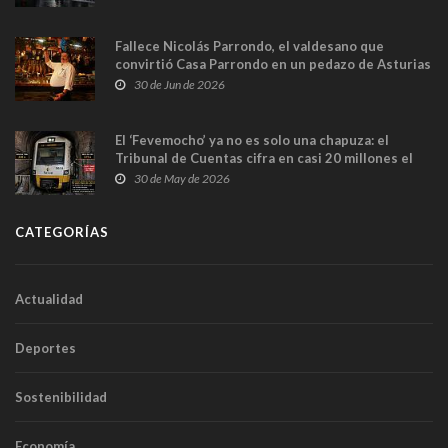
Fallece Nicolás Parrondo, el valdesano que
convirtió Casa Parrondo en un pedazo de Asturias
en Madrid
30 de Jun de 2026
El ‘Fevemocho’ ya no es solo una chapuza: el
Tribunal de Cuentas cifra en casi 20 millones el
sobrecoste de los trenes que no cabían por los
30 de May de 2026
túneles
CATEGORÍAS
Actualidad
Deportes
Sostenibilidad
Economía