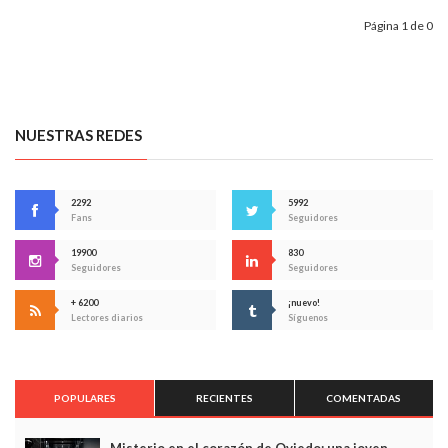
Página 1 de 0
NUESTRAS REDES
2292
5992
Fans
Seguidores
19900
830
Seguidores
Seguidores
+ 6200
¡nuevo!
Lectores diarios
Síguenos
POPULARES
RECIENTES
COMENTADAS