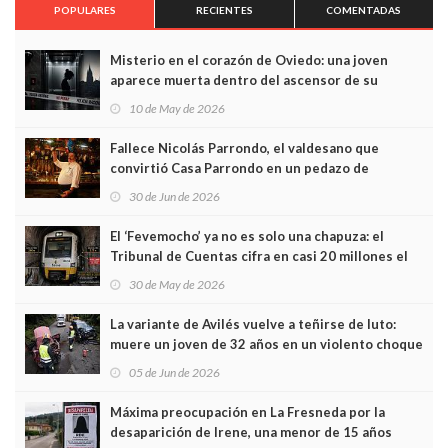
POPULARES
RECIENTES
COMENTADAS
Misterio en el corazón de Oviedo: una joven
aparece muerta dentro del ascensor de su
edificio y las cámaras captan sus últimos minutos
10 de May de 2026
Fallece Nicolás Parrondo, el valdesano que
convirtió Casa Parrondo en un pedazo de
Asturias en Madrid
30 de Jun de 2026
El ‘Fevemocho’ ya no es solo una chapuza: el
Tribunal de Cuentas cifra en casi 20 millones el
sobrecoste de los trenes que no cabían por los
30 de May de 2026
túneles
La variante de Avilés vuelve a teñirse de luto:
muere un joven de 32 años en un violento choque
frontal
05 de Jun de 2026
Máxima preocupación en La Fresneda por la
desaparición de Irene, una menor de 15 años