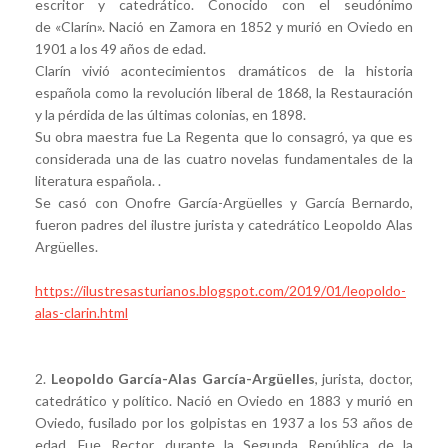
escritor y catedrático. Conocido con el seudónimo
de «Clarín». Nació en Zamora en 1852 y murió en Oviedo en
1901 a los 49 años de edad.
Clarín vivió acontecimientos dramáticos de la historia
española como la revolución liberal de 1868, la Restauración
y la pérdida de las últimas colonias, en 1898.
Su obra maestra fue La Regenta que lo consagró, ya que es
considerada una de las cuatro novelas fundamentales de la
literatura española. .
Se casó con Onofre García-Argüelles y García Bernardo,
fueron padres del ilustre jurista y catedrático Leopoldo Alas
Argüelles.
https://ilustresasturianos.blogspot.com/2019/01/leopoldo-
alas-clarin.html
2.
Leopoldo García-Alas García-Argüelles
, jurista, doctor,
catedrático y político. Nació en Oviedo en 1883 y murió en
Oviedo, fusilado por los golpistas en 1937 a los 53 años de
edad. Fue Rector, durante la Segunda República de la