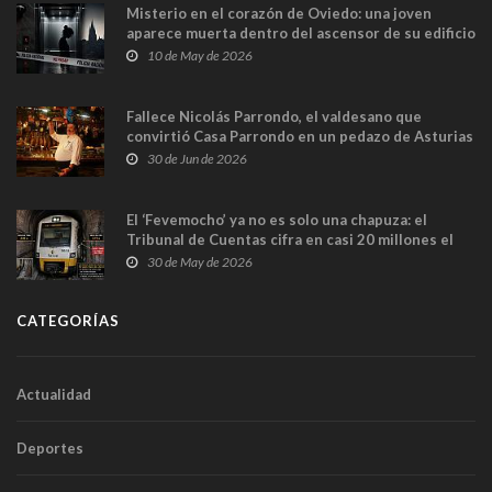
Misterio en el corazón de Oviedo: una joven
aparece muerta dentro del ascensor de su edificio
y las cámaras captan sus últimos minutos
10 de May de 2026
Fallece Nicolás Parrondo, el valdesano que
convirtió Casa Parrondo en un pedazo de Asturias
en Madrid
30 de Jun de 2026
El ‘Fevemocho’ ya no es solo una chapuza: el
Tribunal de Cuentas cifra en casi 20 millones el
sobrecoste de los trenes que no cabían por los
30 de May de 2026
túneles
CATEGORÍAS
Actualidad
Deportes