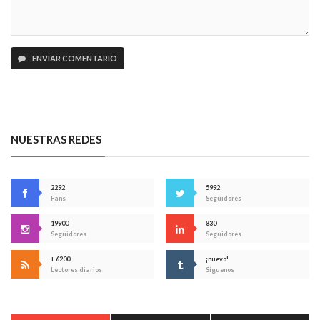
ENVIAR COMENTARIO
NUESTRAS REDES
2292
5992
Fans
Seguidores
19900
830
Seguidores
Seguidores
+ 6200
¡nuevo!
Lectores diarios
Síguenos