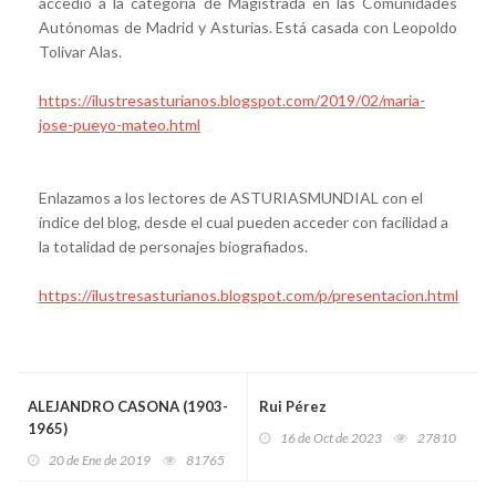
accedió a la categoría de Magistrada en las Comunidades
Autónomas de Madrid y Asturias. Está casada con Leopoldo
Tolivar Alas.
https://ilustresasturianos.blogspot.com/2019/02/maria-
jose-pueyo-mateo.html
Enlazamos a los lectores de ASTURIASMUNDIAL con el
índice del blog, desde el cual pueden acceder con facilidad a
la totalidad de personajes biografiados.
https://ilustresasturianos.blogspot.com/p/presentacion.html
ALEJANDRO CASONA (1903-
Rui Pérez
1965)
16 de Oct de 2023
27810
20 de Ene de 2019
81765