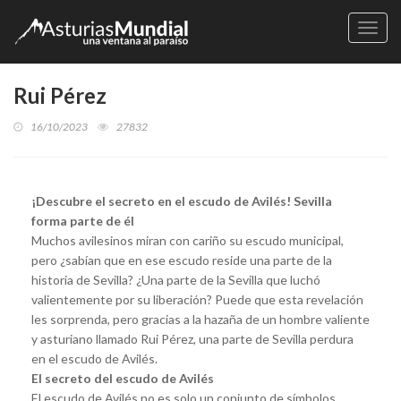
Naveg
Rui Pérez
16/10/2023
27832
¡Descubre el secreto en el escudo de Avilés! Sevilla
forma parte de él
Muchos avilesinos miran con cariño su escudo municipal,
pero ¿sabían que en ese escudo reside una parte de la
historia de Sevilla? ¿Una parte de la Sevilla que luchó
valientemente por su liberación? Puede que esta revelación
les sorprenda, pero gracias a la hazaña de un hombre valiente
y asturiano llamado Rui Pérez, una parte de Sevilla perdura
en el escudo de Avilés.
El secreto del escudo de Avilés
El escudo de Avilés no es solo un conjunto de símbolos