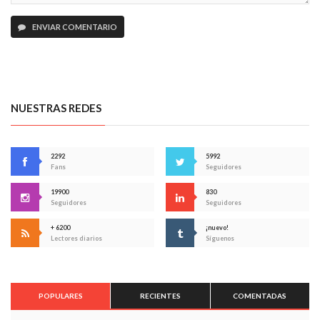
ENVIAR COMENTARIO
NUESTRAS REDES
2292
5992
Fans
Seguidores
19900
830
Seguidores
Seguidores
+ 6200
¡nuevo!
Lectores diarios
Síguenos
POPULARES
RECIENTES
COMENTADAS