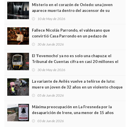
Misterio en el corazón de Oviedo: una joven
aparece muerta dentro del ascensor de su
edificio y las cámaras captan sus últimos minutos
10 de May de 2026
Fallece Nicolás Parrondo, el valdesano que
convirtió Casa Parrondo en un pedazo de
Asturias en Madrid
30 de Jun de 2026
El ‘Fevemocho’ ya no es solo una chapuza: el
Tribunal de Cuentas cifra en casi 20 millones el
sobrecoste de los trenes que no cabían por los
30 de May de 2026
túneles
La variante de Avilés vuelve a teñirse de luto:
muere un joven de 32 años en un violento choque
frontal
05 de Jun de 2026
Máxima preocupación en La Fresneda por la
desaparición de Irene, una menor de 15 años
03 de Jun de 2026