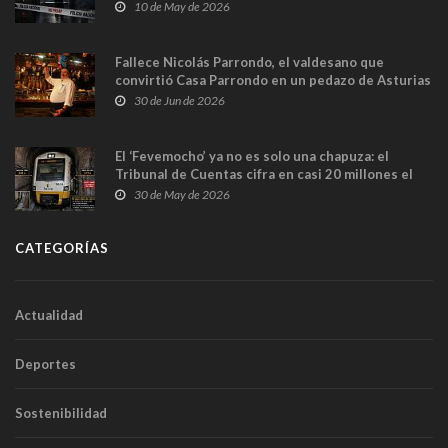
y las cámaras captan sus últimos minutos
10 de May de 2026
Fallece Nicolás Parrondo, el valdesano que
convirtió Casa Parrondo en un pedazo de Asturias
en Madrid
30 de Jun de 2026
El ‘Fevemocho’ ya no es solo una chapuza: el
Tribunal de Cuentas cifra en casi 20 millones el
sobrecoste de los trenes que no cabían por los
30 de May de 2026
túneles
CATEGORÍAS
Actualidad
Deportes
Sostenibilidad