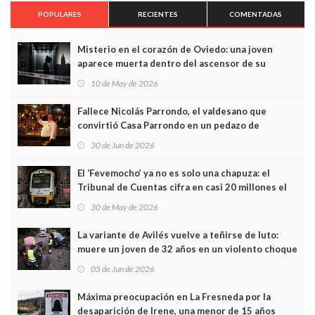
POPULARES
RECIENTES
COMENTADAS
Misterio en el corazón de Oviedo: una joven
aparece muerta dentro del ascensor de su
edificio y las cámaras captan sus últimos minutos
10 de May de 2026
Fallece Nicolás Parrondo, el valdesano que
convirtió Casa Parrondo en un pedazo de
Asturias en Madrid
30 de Jun de 2026
El ‘Fevemocho’ ya no es solo una chapuza: el
Tribunal de Cuentas cifra en casi 20 millones el
sobrecoste de los trenes que no cabían por los
30 de May de 2026
túneles
La variante de Avilés vuelve a teñirse de luto:
muere un joven de 32 años en un violento choque
frontal
05 de Jun de 2026
Máxima preocupación en La Fresneda por la
desaparición de Irene, una menor de 15 años