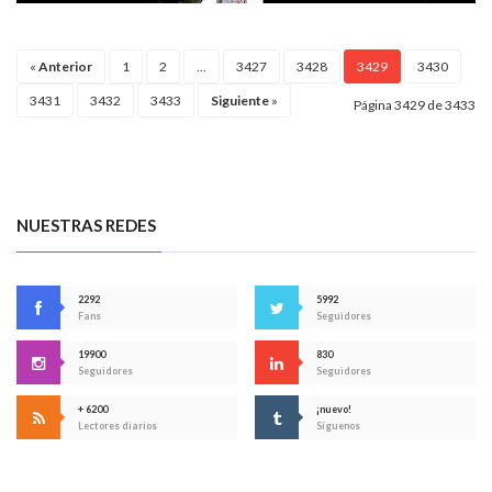
«
Anterior
1
2
...
3427
3428
3429
3430
3431
3432
3433
Siguiente
»
Página 3429 de 3433
NUESTRAS REDES
2292
5992
Fans
Seguidores
19900
830
Seguidores
Seguidores
+ 6200
¡nuevo!
Lectores diarios
Síguenos