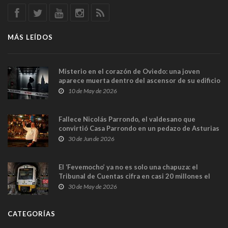
MÁS LEÍDOS
Misterio en el corazón de Oviedo: una joven
aparece muerta dentro del ascensor de su edificio
y las cámaras captan sus últimos minutos
10 de May de 2026
Fallece Nicolás Parrondo, el valdesano que
convirtió Casa Parrondo en un pedazo de Asturias
en Madrid
30 de Jun de 2026
El ‘Fevemocho’ ya no es solo una chapuza: el
Tribunal de Cuentas cifra en casi 20 millones el
sobrecoste de los trenes que no cabían por los
30 de May de 2026
túneles
CATEGORÍAS