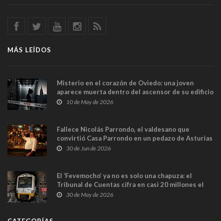
MÁS LEÍDOS
Misterio en el corazón de Oviedo: una joven
aparece muerta dentro del ascensor de su edificio
y las cámaras captan sus últimos minutos
10 de May de 2026
Fallece Nicolás Parrondo, el valdesano que
convirtió Casa Parrondo en un pedazo de Asturias
en Madrid
30 de Jun de 2026
El ‘Fevemocho’ ya no es solo una chapuza: el
Tribunal de Cuentas cifra en casi 20 millones el
sobrecoste de los trenes que no cabían por los
30 de May de 2026
túneles