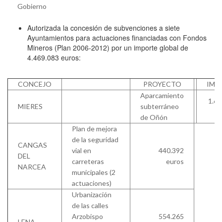
Gobierno
Autorizada la concesión de subvenciones a siete
Ayuntamientos para actuaciones financiadas con Fondos
Mineros (Plan 2006-2012) por un importe global de
4.469.083 euros:
CONCEJO
PROYECTO
IMP
Aparcamiento
1.69
MIERES
subterráneo
de Oñón
Plan de mejora
de la seguridad
CANGAS
vial en
440.392
DEL
carreteras
euros
NARCEA
municipales (2
actuaciones)
Urbanización
de las calles
Arzobispo
554.265
LENA