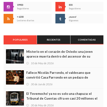
19900
830
Seguidores
Seguidores
+ 6200
¡nuevo!
Lectores diarios
Síguenos
POPULARES
RECIENTES
COMENTADAS
Misterio en el corazón de Oviedo: una joven
aparece muerta dentro del ascensor de su
edificio y las cámaras captan sus últimos minutos
10 de May de 2026
Fallece Nicolás Parrondo, el valdesano que
convirtió Casa Parrondo en un pedazo de
Asturias en Madrid
30 de Jun de 2026
El ‘Fevemocho’ ya no es solo una chapuza: el
Tribunal de Cuentas cifra en casi 20 millones el
sobrecoste de los trenes que no cabían por los
30 de May de 2026