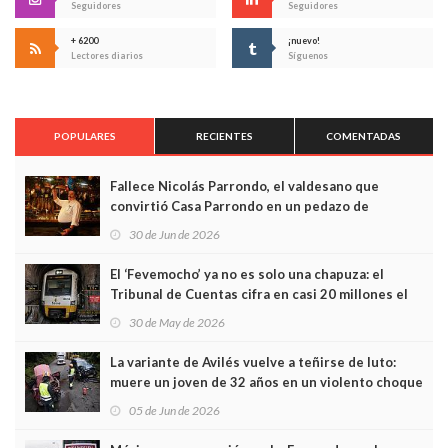
Seguidores
Seguidores
+ 6200
¡nuevo!
Lectores diarios
Síguenos
POPULARES
RECIENTES
COMENTADAS
Fallece Nicolás Parrondo, el valdesano que
convirtió Casa Parrondo en un pedazo de
Asturias en Madrid
30 de Jun de 2026
El ‘Fevemocho’ ya no es solo una chapuza: el
Tribunal de Cuentas cifra en casi 20 millones el
sobrecoste de los trenes que no cabían por los
30 de May de 2026
túneles
La variante de Avilés vuelve a teñirse de luto:
muere un joven de 32 años en un violento choque
frontal
05 de Jun de 2026