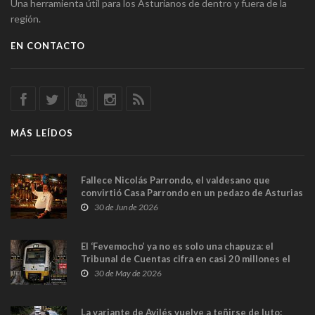
Una herramienta útil para los Asturianos de dentro y fuera de la
región.
EN CONTACTO
MÁS LEÍDOS
Fallece Nicolás Parrondo, el valdesano que
convirtió Casa Parrondo en un pedazo de Asturias
en Madrid
30 de Jun de 2026
El ‘Fevemocho’ ya no es solo una chapuza: el
Tribunal de Cuentas cifra en casi 20 millones el
sobrecoste de los trenes que no cabían por los
30 de May de 2026
túneles
La variante de Avilés vuelve a teñirse de luto: