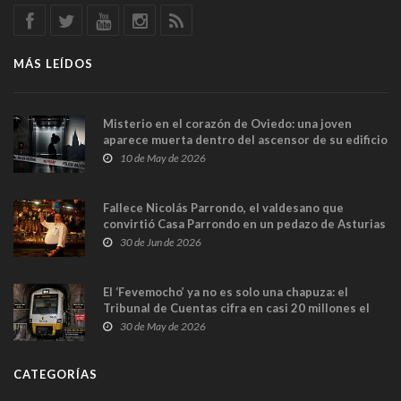
MÁS LEÍDOS
Misterio en el corazón de Oviedo: una joven
aparece muerta dentro del ascensor de su edificio
y las cámaras captan sus últimos minutos
10 de May de 2026
Fallece Nicolás Parrondo, el valdesano que
convirtió Casa Parrondo en un pedazo de Asturias
en Madrid
30 de Jun de 2026
El ‘Fevemocho’ ya no es solo una chapuza: el
Tribunal de Cuentas cifra en casi 20 millones el
sobrecoste de los trenes que no cabían por los
30 de May de 2026
túneles
CATEGORÍAS