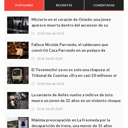
POPULARES
RECIENTES
COMENTADAS
Misterio en el corazón de Oviedo: una joven
aparece muerta dentro del ascensor de su
edificio y las cámaras captan sus últimos minutos
10 de May de 2026
Fallece Nicolás Parrondo, el valdesano que
convirtió Casa Parrondo en un pedazo de
Asturias en Madrid
30 de Jun de 2026
El ‘Fevemocho’ ya no es solo una chapuza: el
Tribunal de Cuentas cifra en casi 20 millones el
sobrecoste de los trenes que no cabían por los
30 de May de 2026
túneles
La variante de Avilés vuelve a teñirse de luto:
muere un joven de 32 años en un violento choque
frontal
05 de Jun de 2026
Máxima preocupación en La Fresneda por la
desaparición de Irene, una menor de 15 años