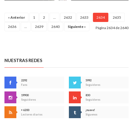
«
Anterior
1
2
...
2632
2633
2634
2635
2636
...
2639
2640
Siguiente
»
Página 2634 de 2640
NUESTRAS REDES
2292
5992
Fans
Seguidores
19900
830
Seguidores
Seguidores
+ 6200
¡nuevo!
Lectores diarios
Síguenos