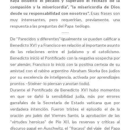
haya disuelto el pecado y superado el rechazo de la
compasión y la misericordia”, “la misericordia de Dios
desde su responsabilidad con nosotros”.
Esas frases son
muy interesantes, pero requerirían, previamente, una
respuesta a las preguntas del Papa teólogo.
-----
De “Parecidos y diferentes”·igualmente se pueden calificar a
Benedicto XVI y a Francisco en relación al importante asunto
de las relaciones entre el judaísmo y el catolicismo.
Benedicto inició el Pontificado con la negativa sospecha por
ser alemán; Francisco lo inició con la positiva certeza de su
amistad con el rabino argentino Abraham Skorka (los judíos
por su excelencia de inteligencia, activada por aprendizajes
prontos –Steiner- lo piensan y anotan todo).
Durante el Pontificado de Benedicto XVI hubo momentos
en que se dañó la sensibilidad judía, más por errores
garrafales de la Secretaría de Estado vaticana que por
verdadera intención. Fueron tristes el episodio el de la
oración
pro judeis
del Viernes Santo, la aprobación de las
“virtudes heroicas” de Pío XII, las reservas y críticas al
discurso papal en Auschwitz, el “fracaso” del viaje del Papa