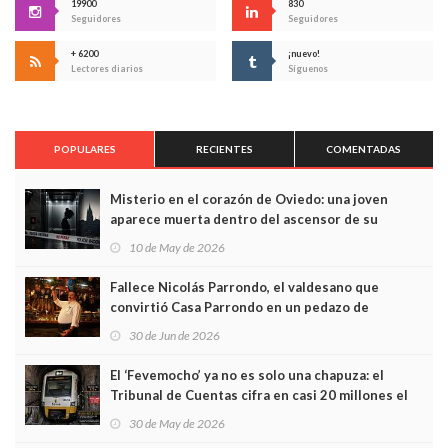
19900
830
Seguidores
Seguidores
+ 6200
¡nuevo!
Lectores diarios
Síguenos
POPULARES
RECIENTES
COMENTADAS
Misterio en el corazón de Oviedo: una joven
aparece muerta dentro del ascensor de su
edificio y las cámaras captan sus últimos minutos
10 de May de 2026
Fallece Nicolás Parrondo, el valdesano que
convirtió Casa Parrondo en un pedazo de
Asturias en Madrid
30 de Jun de 2026
El ‘Fevemocho’ ya no es solo una chapuza: el
Tribunal de Cuentas cifra en casi 20 millones el
sobrecoste de los trenes que no cabían por los
30 de May de 2026
túneles