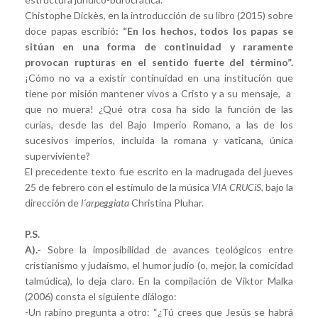
Chistophe Dickès, en la introducción de su libro (2015) sobre
doce papas escribió
: “En los hechos, todos los papas se
sitúan en una forma de continuidad y raramente
provocan rupturas en el sentido fuerte del término”.
¡Cómo no va a existir continuidad en una institución que
tiene por misión mantener vivos a Cristo y a su mensaje, a
que no muera! ¿Qué otra cosa ha sido la función de las
curias, desde las del Bajo Imperio Romano, a las de los
sucesivos imperios, incluida la romana y vaticana, única
superviviente?
El precedente texto fue escrito en la madrugada del jueves
25 de febrero con el estímulo de la música
VIA CRUCiS
, bajo la
dirección de
l´arpeggiata
Christina Pluhar.
P.S.
A).-
Sobre la imposibilidad de avances teológicos entre
cristianismo y judaísmo, el humor judío (o, mejor, la comicidad
talmúdica), lo deja claro. En la compilación de Viktor Malka
(2006) consta el siguiente diálogo:
-Un rabino pregunta a otro: “¿Tú crees que Jesús se habrá