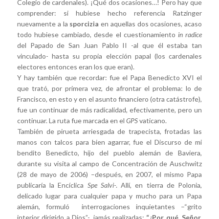
Colegio de cardenales). ¡Qué dos ocasiones…! Pero hay que
comprender: si hubiese hecho referencia Ratzinger
nuevamente a la
sporcizia
en aquellas dos ocasiones, acaso
todo hubiese cambiado, desde el cuestionamiento
in radice
del Papado de San Juan Pablo II -al que él estaba tan
vinculado- hasta su propia elección papal (los cardenales
electores entonces eran los que eran).
Y hay también que recordar: fue el Papa Benedicto XVI el
que trató, por primera vez, de afrontar el problema: lo de
Francisco, en esto y en el asunto financiero (otra catástrofe),
fue un continuar de más radicalidad, efectivamente, pero un
continuar. La ruta fue marcada en el
GPS
vaticano.
También de pirueta arriesgada de trapecista, frotadas las
manos con talcos para bien agarrar, fue el Discurso de mi
bendito Benedicto, hijo del pueblo alemán de Baviera,
durante su visita al campo de Concentración de Auschwitz
(28 de mayo de 2006) –después, en 2007, el mismo Papa
publicaría la Encíclica
Spe Salvi
-. Allí, en tierra de Polonia,
delicado lugar para cualquier papa y mucho para un Papa
alemán, formuló interrogaciones inquietantes –“grito
interior dirigido a Dios”-, jamás realizadas:
“¿Por qué, Señor,