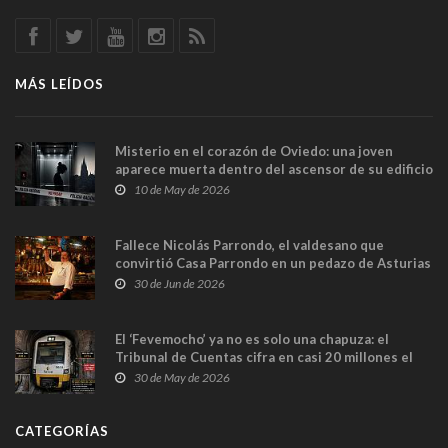
MÁS LEÍDOS
Misterio en el corazón de Oviedo: una joven
aparece muerta dentro del ascensor de su edificio
y las cámaras captan sus últimos minutos
10 de May de 2026
Fallece Nicolás Parrondo, el valdesano que
convirtió Casa Parrondo en un pedazo de Asturias
en Madrid
30 de Jun de 2026
El ‘Fevemocho’ ya no es solo una chapuza: el
Tribunal de Cuentas cifra en casi 20 millones el
sobrecoste de los trenes que no cabían por los
30 de May de 2026
túneles
CATEGORÍAS