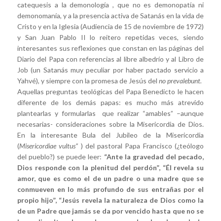
catequesis a la demonología , que no es demonopatía ni
demonomanía, y a la presencia activa de Satanás en la vida de
Cristo y en la Iglesia (Audiencia de 15 de noviembre de 1972)
y San Juan Pablo II lo reitero repetidas veces, siendo
interesantes sus reflexiones que constan en las páginas del
Diario del Papa con referencias al libre albedrío y al Libro de
Job (un Satanás muy peculiar por haber pactado servicio a
Yahvé), y siempre con la promesa de Jesús del
no prevalebunt.
Aquellas preguntas teológicas del Papa Benedicto le hacen
diferente de los demás papas: es mucho más atrevido
plantearlas y formularlas que realizar “amables” –aunque
necesarias- consideraciones sobre la Misericordia de Dios.
En la interesante Bula del Jubileo de la Misericordia
(
Misericordiae vultus”
) del pastoral Papa Francisco (¿teólogo
del pueblo?) se puede leer:
“Ante la gravedad del pecado,
Dios responde con la plenitud del perdón”, “Él revela su
amor, que es como el de un padre o una madre que se
conmueven en lo más profundo de sus entrañas por el
propio hijo”, “Jesús revela la naturaleza de Dios como la
de un Padre que jamás se da por vencido hasta que no se