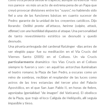
nos parece- es más un acto de extrema pena de un Papa que
creyó provocar divisiones entre los “suyos”, no habiendo sido
fiel a una de las funciones básicas en cuanto sucesor de
Pedro: garante de la unidad de los creyentes católicos.
Dijo
llorando:
Ostilitá pronta all´attacco, herirme (colpire, attack,
offenser) con una hostilidad dispuesta al ataque
. Una personalidad
de tanto revestimiento estético se desnudó y quedó
desnudo.
Una pirueta arriesgada del cardenal Ratzinger -días antes de
ser elegido papa- fue su meditación en el Vía Crucis del
Viernes Santo (2005) en el Coliseo. Un vía Crucis
particularmente
dramático –los Vías Crucis en el Coliseo
siempre lo fueron y son-: en aquél las antorchas iluminaban
el teatro romano; la Plaza de San Pedro, a oscuras como un
reino de sombras, recibían el resplandor de las luces como
astros de las tres estancias del tercer piso del Palacio
Apostólico, en el que San Juan Pablo II, en horas de fiebre,
agonizaba (genialidad “de imagen” del Vaticano). El obelisco
de la Plaza, que trajo el loco Calígula de Heliópolis, allí seguía
impasible y tieso.