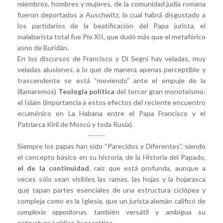
miembros, hombres y mujeres, de la comunidad judía romana
fueron deportados a Auschwitz, lo cual habrá disgustado a
los partidarios de la beatificación del Papa jurista, el
malabarista total fue Pío XII, que dudó más que el metafórico
asno de Buridán.
En los discursos de Francisco y Di Segni hay veladas, muy
veladas alusiones, a lo que de manera apenas perceptible y
trascendente se está “moviendo” ante el empuje de la
(llamaremos)
Teología política
del tercer gran monoteísmo:
el Islam (importancia a estos efectos del reciente encuentro
ecuménico en La Habana entre el Papa Francisco y el
Patriarca Kiril de Moscú y toda Rusia).
-------
Siempre los papas han sido “Parecidos y Diferentes”, siendo
el concepto básico en su historia, de la Historia del Papado,
el de la continuidad
, raíz que está profunda, aunque a
veces sólo sean visibles las ramas, las hojas y la hojarasca
que tapan partes esenciales de una estructura ciclópea y
compleja como es la Iglesia, que un jurista alemán calificó de
complexio oppositorun
, también versátil y ambigua su
estructura jurídico-burocrática.