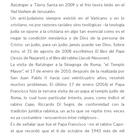
Ratzinger a Tierra Santa en 2009 y el frío texto leído en el
Yad Vashem de
Jerusalén.
Un anti-judaísmo siempre existió en el Vaticano y en lo
cristiano, no por razones raciales sino teológicas –la teología
judía se opone a la cristiana en algo tan esencial como es el
negar la condición mesiánica y de Dios de la persona de
Cristo: un judío, para un judío, jamás puede ser Dios. Sobre
esto, el 31 de agosto de 2008 escribimos
El libro del Papa
(Jesús de Nazaret)
y el
libro del rabino
(Jacob Neusner).
La visita de Ratzinger a la Sinagoga de Roma, “el Templo
Mayor”, el 17 de enero de 2010, después de la realizada por
San Juan Pablo II hacía casi veinticuatro años, resolvió
muchos problemas. El último 17 de enero (2016) el Papa
Francisco hizo la tercera visita de un papa al templo judío de
Roma, lo cual tuvo particular interés, pues, como indicó el
rabino
Capo
, Riccardo Di Segni, de conformidad con la
tradición jurídica rabínica, un acto que se repite tres veces
es ya costumbre –encuentros inter-religiosos-.
Es de señalar que fue el Papa Francisco –no el rabino Capo-
el que recordó que el 6 de octubre de 1943 más de mil