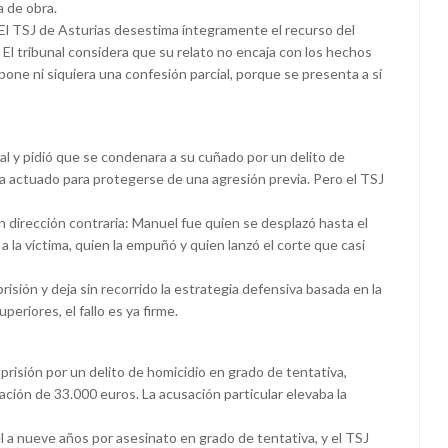
a de obra.
. El TSJ de Asturias desestima íntegramente el recurso del
 El tribunal considera que su relato no encaja con los hechos
one ni siquiera una confesión parcial, porque se presenta a sí
ial y pidió que se condenara a su cuñado por un delito de
a actuado para protegerse de una agresión previa. Pero el TSJ
 dirección contraria: Manuel fue quien se desplazó hasta el
 a la víctima, quien la empuñó y quien lanzó el corte que casi
risión y deja sin recorrido la estrategia defensiva basada en la
eriores, el fallo es ya firme.
 prisión por un delito de homicidio en grado de tentativa,
ción de 33.000 euros. La acusación particular elevaba la
 a nueve años por asesinato en grado de tentativa, y el TSJ