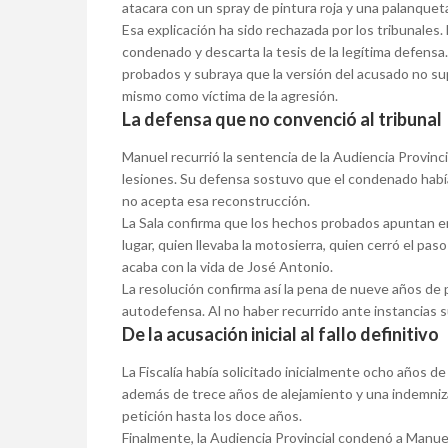
atacara con un spray de pintura roja y una palanquet
Esa explicación ha sido rechazada por los tribunales
condenado y descarta la tesis de la legítima defensa.
probados y subraya que la versión del acusado no sup
mismo como víctima de la agresión.
La defensa que no convenció al tribunal
Manuel recurrió la sentencia de la Audiencia Provinc
lesiones. Su defensa sostuvo que el condenado habí
no acepta esa reconstrucción.
La Sala confirma que los hechos probados apuntan en
lugar, quien llevaba la motosierra, quien cerró el paso
acaba con la vida de José Antonio.
La resolución confirma así la pena de nueve años de p
autodefensa. Al no haber recurrido ante instancias sup
De la acusación inicial al fallo definitivo
La Fiscalía había solicitado inicialmente ocho años de
además de trece años de alejamiento y una indemniza
petición hasta los doce años.
Finalmente, la Audiencia Provincial condenó a Manuel