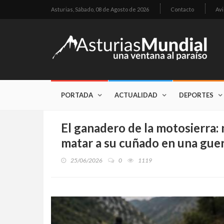
Asturias,
Sábado, 08 de Agosto de 2026
Contacto
Avi
PORTADA
ACTUALIDAD
DEPORTES
El ganadero de la motosierra: 
matar a su cuñado en una guer
25/06/2026
0
1119