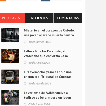
POPULARES
RECIENTES
COMENTADAS
Misterio en el corazón de Oviedo:
una joven aparece muerta dentro
del ascensor de su edificio y las
10 de May de 2026
cámaras captan sus últimos
minutos
Fallece Nicolás Parrondo, el
valdesano que convirtió Casa
Parrondo en un pedazo de
30 de Jun de 2026
Asturias en Madrid
El ‘Fevemocho’ ya no es solo una
chapuza: el Tribunal de Cuentas
cifra en casi 20 millones el
30 de May de 2026
sobrecoste de los trenes que no
cabían por los túneles
La variante de Avilés vuelve a
teñirse de luto: muere un joven
de 32 años en un violento choque
05 de Jun de 2026