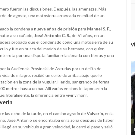
rimero fueron las discusiones. Después, las amenazas. Más
tarde de agosto, una motosierra arrancada en mitad de un
irmado la condena a
nueve años de prisión
para
Manuel S. F.
,
 matar a su cuñado,
José Antonio C. S.
, de 61 años, en un
sidera probado que el condenado cogió una motosierra de su
V
ículo y fue en busca del marido de su hermana, con quien
e rota por una disputa familiar relacionada con tierras y una
o por la Audiencia Provincial de Asturias por un delito de
la vida de milagro: recibió un corte de arriba abajo que le
ectación en la zona de la yugular. Herido, sangrando de forma
0 metros hasta un bar. Allí varios vecinos le taponaron la
, literalmente, la diferencia entre vivir y morir.
verín
bre las ocho de la tarde, en el camino agrario de
Valverín
, en la
bano. José Antonio se encontraba en la zona después de haber
el llegó en su vehículo a gran velocidad, le cerró el paso y salió