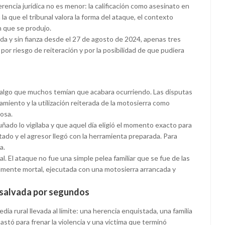
rencia jurídica no es menor: la calificación como asesinato en
la que el tribunal valora la forma del ataque, el contexto
n que se produjo.
da y sin fianza desde el 27 de agosto de 2024, apenas tres
or riesgo de reiteración y por la posibilidad de que pudiera
de algo que muchos temían que acabara ocurriendo. Las disputas
jamiento y la utilización reiterada de la motosierra como
osa.
cuñado lo vigilaba y que aquel día eligió el momento exacto para
rtado y el agresor llegó con la herramienta preparada. Para
a.
al. El ataque no fue una simple pelea familiar que se fue de las
almente mortal, ejecutada con una motosierra arrancada y
a salvada por segundos
ia rural llevada al límite: una herencia enquistada, una familia
astó para frenar la violencia y una víctima que terminó