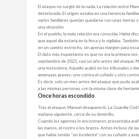
El ataque no surgió de la nada. La relación entre Ma
deteriorada. El origen estaba en una herencia famili
varios familiares querían quedarse con unas tierras 
una obsesión.
En el pueblo, la mala relación era conocida. Había di
que aquel día estaría en la finca y lo vigilaba. Tambi
en un camino estrecho, sin apenas margen para esca
El dato más inquietante es que no era la primera vez 
septiembre de 2023, casi un año antes del ataque, 
una motosierra. Aquello acabó en los tribunales y de
amenazas graves: uno contra el cuñado y otro contr
Es decir, solo un mes antes del ataque que pudo ac
a las mismas personas con la misma clase de herrami
Once horas escondido
Tras el ataque, Manuel desapareció. La Guardia Civil 
mañana siguiente, cerca de su domicilio.
Cuando los agentes lo encontraron, presentaba arañaz
las manos, el rostro o los brazos. Antes incluso de que
que había tenido “un incidente” con su cuñado y ase