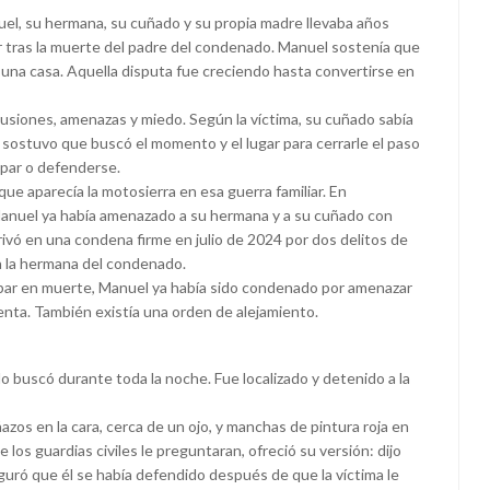
nuel, su hermana, su cuñado y su propia madre llevaba años
ar tras la muerte del padre del condenado. Manuel sostenía que
y una casa. Aquella disputa fue creciendo hasta convertirse en
scusiones, amenazas y miedo. Según la víctima, su cuñado sabía
én sostuvo que buscó el momento y el lugar para cerrarle el paso
par o defenderse.
que aparecía la motosierra en esa guerra familiar. En
Manuel ya había amenazado a su hermana y a su cuñado con
rivó en una condena firme en julio de 2024 por dos delitos de
a la hermana del condenado.
abar en muerte, Manuel ya había sido condenado por amenazar
enta. También existía una orden de alejamiento.
lo buscó durante toda la noche. Fue localizado y detenido a la
os en la cara, cerca de un ojo, y manchas de pintura roja en
 los guardias civiles le preguntaran, ofreció su versión: dijo
guró que él se había defendido después de que la víctima le