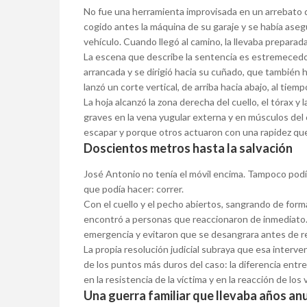
No fue una herramienta improvisada en un arrebato 
cogido antes la máquina de su garaje y se había aseg
vehículo. Cuando llegó al camino, la llevaba preparada
La escena que describe la sentencia es estremecedo
arrancada y se dirigió hacia su cuñado, que también 
lanzó un corte vertical, de arriba hacia abajo, al tiem
La hoja alcanzó la zona derecha del cuello, el tórax y
graves en la vena yugular externa y en músculos del 
escapar y porque otros actuaron con una rapidez que
Doscientos metros hasta la salvación
José Antonio no tenía el móvil encima. Tampoco podía
que podía hacer: correr.
Con el cuello y el pecho abiertos, sangrando de form
encontró a personas que reaccionaron de inmediato. L
emergencia y evitaron que se desangrara antes de rec
La propia resolución judicial subraya que esa interve
de los puntos más duros del caso: la diferencia ent
en la resistencia de la víctima y en la reacción de los 
Una guerra familiar que llevaba años an