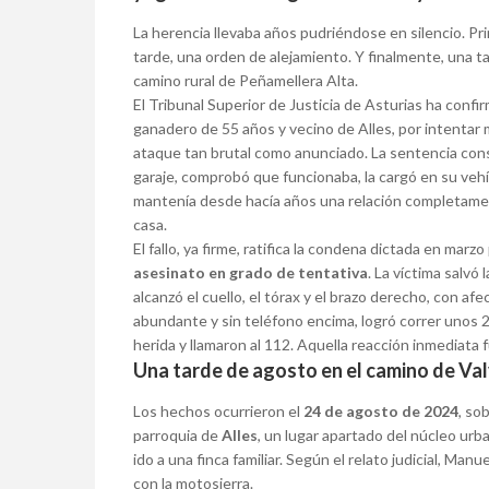
La herencia llevaba años pudriéndose en silencio. P
tarde, una orden de alejamiento. Y finalmente, una 
camino rural de Peñamellera Alta.
El Tribunal Superior de Justicia de Asturias ha conf
ganadero de 55 años y vecino de Alles, por intentar
ataque tan brutal como anunciado. La sentencia con
garaje, comprobó que funcionaba, la cargó en su veh
mantenía desde hacía años una relación completament
casa.
El fallo, ya firme, ratifica la condena dictada en marz
asesinato en grado de tentativa
. La víctima salvó 
alcanzó el cuello, el tórax y el brazo derecho, con af
abundante y sin teléfono encima, logró correr unos 20
herida y llamaron al 112. Aquella reacción inmediata fue
Una tarde de agosto en el camino de Val
Los hechos ocurrieron el
24 de agosto de 2024
, so
parroquia de
Alles
, un lugar apartado del núcleo ur
ido a una finca familiar. Según el relato judicial, Manu
con la motosierra.