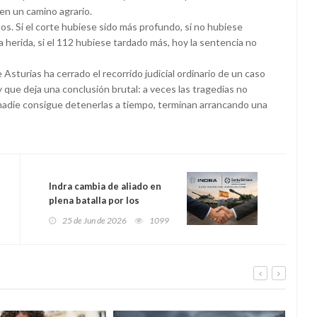
en un camino agrario.
s. Si el corte hubiese sido más profundo, si no hubiese
a herida, si el 112 hubiese tardado más, hoy la sentencia no
 Asturias ha cerrado el recorrido judicial ordinario de un caso
que deja una conclusión brutal: a veces las tragedias no
 nadie consigue detenerlas a tiempo, terminan arrancando una
Indra cambia de aliado en
plena batalla por los
tanques: aparca a Escribano
25 de Jun de 2026
1099
y busca la paz con Santa
Bárbara