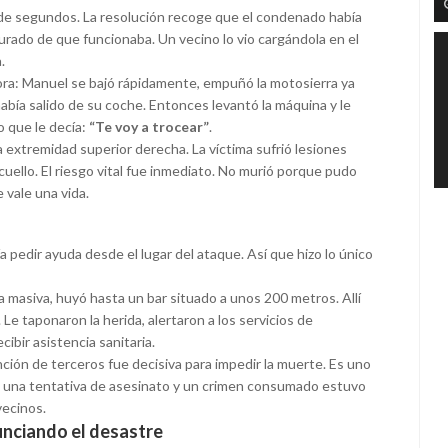
de segundos. La resolución recoge que el condenado había
urado de que funcionaba. Un vecino lo vio cargándola en el
.
ra: Manuel se bajó rápidamente, empuñó la motosierra ya
había salido de su coche. Entonces levantó la máquina y le
po que le decía:
“Te voy a trocear”
.
 la extremidad superior derecha. La víctima sufrió lesiones
cuello. El riesgo vital fue inmediato. No murió porque pudo
 vale una vida.
 pedir ayuda desde el lugar del ataque. Así que hizo lo único
a masiva, huyó hasta un bar situado a unos 200 metros. Allí
e taponaron la herida, alertaron a los servicios de
ibir asistencia sanitaria.
nción de terceros fue decisiva para impedir la muerte. Es uno
re una tentativa de asesinato y un crimen consumado estuvo
vecinos.
unciando el desastre