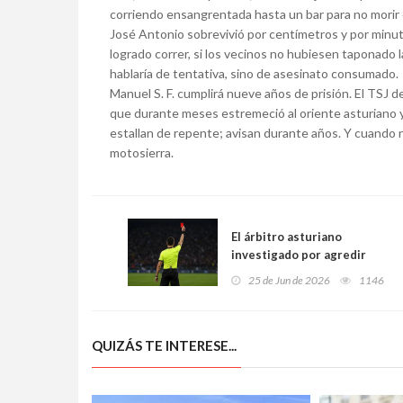
corriendo ensangrentada hasta un bar para no morir 
José Antonio sobrevivió por centímetros y por minuto
logrado correr, si los vecinos no hubiesen taponado l
hablaría de tentativa, sino de asesinato consumado.
Manuel S. F. cumplirá nueve años de prisión. El TSJ de
que durante meses estremeció al oriente asturiano y 
estallan de repente; avisan durante años. Y cuando
motosierra.
El árbitro asturiano
investigado por agredir
sexualmente a una mujer
25 de Jun de 2026
1146
que ejercía la prostitución
vuelve a ser detenido, ahora
por violencia contra su
QUIZÁS TE INTERESE...
expareja