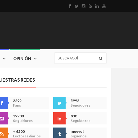
OPINIÓN
UESTRAS REDES
2292
5992
Fans
Seguidores
19900
830
Seguidores
Seguidores
+ 6200
¡nuevo!
Lectores diarios
Síguenos