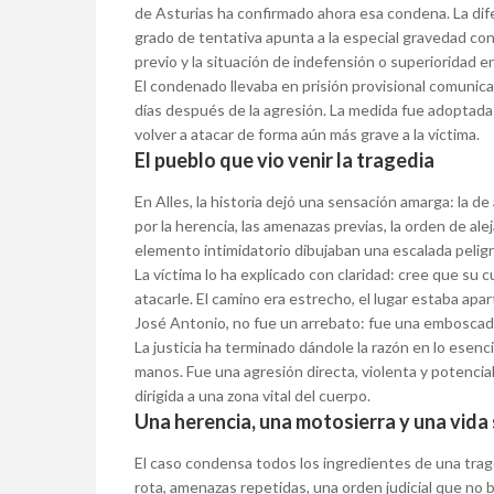
de Asturias ha confirmado ahora esa condena. La dife
grado de tentativa apunta a la especial gravedad con 
previo y la situación de indefensión o superioridad e
El condenado llevaba en prisión provisional comunica
días después de la agresión. La medida fue adoptada p
volver a atacar de forma aún más grave a la víctima.
El pueblo que vio venir la tragedia
En Alles, la historia dejó una sensación amarga: la 
por la herencia, las amenazas previas, la orden de ale
elemento intimidatorio dibujaban una escalada peligr
La víctima lo ha explicado con claridad: cree que su 
atacarle. El camino era estrecho, el lugar estaba apa
José Antonio, no fue un arrebato: fue una emboscad
La justicia ha terminado dándole la razón en lo esenci
manos. Fue una agresión directa, violenta y potenci
dirigida a una zona vital del cuerpo.
Una herencia, una motosierra y una vid
El caso condensa todos los ingredientes de una traged
rota, amenazas repetidas, una orden judicial que no b