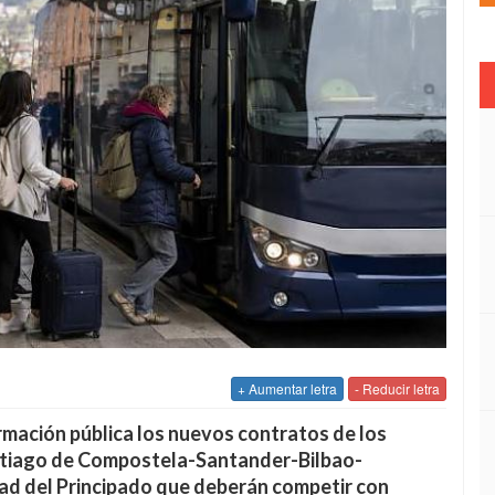
+ Aumentar letra
- Reducir letra
rmación pública los nuevos contratos de los
ntiago de Compostela-Santander-Bilbao-
idad del Principado que deberán competir con