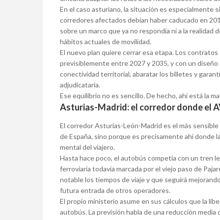
En el caso asturiano, la situación es especialmente s
corredores afectados debían haber caducado en 2013 
sobre un marco que ya no respondía ni a la realidad de
hábitos actuales de movilidad.
El nuevo plan quiere cerrar esa etapa. Los contratos
previsiblemente entre 2027 y 2035, y con un diseño 
conectividad territorial, abaratar los billetes y gara
adjudicataria.
Ese equilibrio no es sencillo. De hecho, ahí está la m
Asturias-Madrid: el corredor donde el 
El corredor Asturias-León-Madrid es el más sensible 
de España, sino porque es precisamente ahí donde la 
mental del viajero.
Hasta hace poco, el autobús competía con un tren l
ferroviaria todavía marcada por el viejo paso de Paj
notable los tiempos de viaje y que seguirá mejorando
futura entrada de otros operadores.
El propio ministerio asume en sus cálculos que la lib
autobús. La previsión habla de una reducción media d