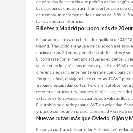
de pérdidas de clientela que podrían oscilar, según l
La paradoja es que, aun así, Transportes cree que el
contempla un incremento de usuarios del 8,8% al final
La clave está en el precio.
Billetes a Madrid por poco más de 20 eur
El borrador plantea una tarifa de equilibrio de 0,0413
Madrid. Traducido a lenguaje de calle: con ese esque
encima de los 20 euros permitiría cubrir costes y sos
El contraste con el mercado actual es evidente. En l
aparecer en los próximos meses a partir de 44,60 euro
diferencia es suficientemente grande como para ca
Porque, al final, el viajero hace cuentas. El AVE pue
trabajo o escapadas cortas. Pero si el autobús logra
retener a estudiantes, jóvenes, familias, viajeros de
estaciones ferroviarias y usuarios que valoran llega
El autobús no puede ganar al AVE en velocidad. Serí
sí puede competir en precio, capilaridad y servicio di
Nuevas rutas: más que Oviedo, Gijón y 
El nuevo contrato del corredor Asturias-León-Madrid 