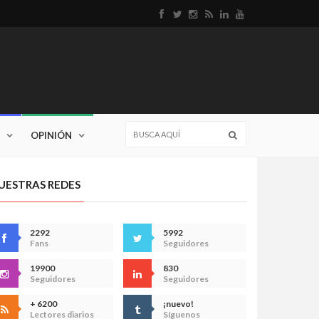
OPINIÓN
UESTRAS REDES
2292
5992
Fans
Seguidores
19900
830
Seguidores
Seguidores
+ 6200
¡nuevo!
Lectores diarios
Síguenos