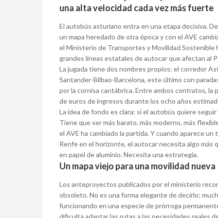
una alta velocidad cada vez más fuerte
El autobús asturiano entra en una etapa decisiva. 
un mapa heredado de otra época y con el AVE cambian
el Ministerio de Transportes y Movilidad Sostenible
grandes líneas estatales de autocar que afectan al P
La jugada tiene dos nombres propios: el corredor A
Santander-Bilbao-Barcelona, este último con paradas
por la cornisa cantábrica. Entre ambos contratos, la 
de euros de ingresos durante los ocho años estimad
La idea de fondo es clara: si el autobús quiere seguir
Tiene que ser más barato, más moderno, más flexible y
el AVE ha cambiado la partida. Y cuando aparece un 
Renfe en el horizonte, el autocar necesita algo más 
en papel de aluminio. Necesita una estrategia.
Un mapa viejo para una movilidad nueva
Los anteproyectos publicados por el ministerio rec
obsoleto. No es una forma elegante de decirlo: muc
funcionando en una especie de prórroga permanente 
dificulta adaptar las rutas a las necesidades reales de