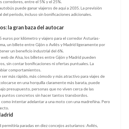
os corredores, entre el 5% y el 25%.
 autobús puede ganar viajeros de aquí a 2035. La previsión
 del periodo, incluso sin bonificaciones adicionales.
os: la gran baza del autocar
5 euros por kilómetro y viajero para el corredor Asturias-
ma, un billete entre Gijón o Avilés y Madrid ligeramente por
tener un beneficio industrial del 6%.
a web de Alsa, los billetes entre Gijón y Madrid pueden
s, sin contar bonificaciones ni ofertas puntuales. La
mbiar comportamientos.
de ser más rápido, más cómodo y más atractivo para viajes de
 colocarse en una horquilla claramente más barata, puede
 bajo presupuesto, personas que no viven cerca de las
r a puntos concretos sin hacer tantos transbordos.
a como intentar adelantar a una moto con una madreñina. Pero
recto.
Madrid
permitiría paradas en diez concejos asturianos: Avilés,