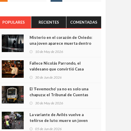
POPULARES
RECIENTES
COMENTADAS
Misterio en el corazón de Oviedo:
una joven aparece muerta dentro
del ascensor de su edificio y las
10 de May de 2026
cámaras captan sus últimos
minutos
Fallece Nicolás Parrondo, el
valdesano que convirtió Casa
Parrondo en un pedazo de
30 de Jun de 2026
Asturias en Madrid
El ‘Fevemocho’ ya no es solo una
chapuza: el Tribunal de Cuentas
cifra en casi 20 millones el
30 de May de 2026
sobrecoste de los trenes que no
cabían por los túneles
La variante de Avilés vuelve a
teñirse de luto: muere un joven
de 32 años en un violento choque
05 de Jun de 2026