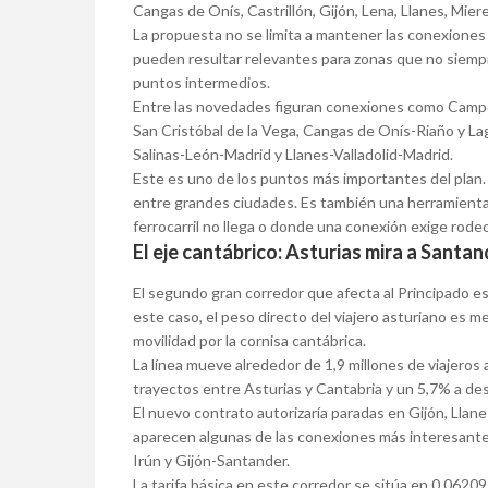
Cangas de Onís, Castrillón, Gijón, Lena, Llanes, Mier
La propuesta no se limita a mantener las conexiones
pueden resultar relevantes para zonas que no siemp
puntos intermedios.
Entre las novedades figuran conexiones como Campo
San Cristóbal de la Vega, Cangas de Onís-Riaño y L
Salinas-León-Madrid y Llanes-Valladolid-Madrid.
Este es uno de los puntos más importantes del plan. P
entre grandes ciudades. Es también una herramienta 
ferrocarril no llega o donde una conexión exige rode
El eje cantábrico: Asturias mira a Santan
El segundo gran corredor que afecta al Principado 
este caso, el peso directo del viajero asturiano es me
movilidad por la cornisa cantábrica.
La línea mueve alrededor de 1,9 millones de viajero
trayectos entre Asturias y Cantabria y un 5,7% a de
El nuevo contrato autorizaría paradas en Gijón, Llanes
aparecen algunas de las conexiones más interesantes 
Irún y Gijón-Santander.
La tarifa básica en este corredor se sitúa en 0,06209 