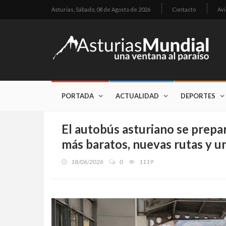
Asturias,
Sábado, 08 de Agosto de 2026
Contacto
Avi
PORTADA
ACTUALIDAD
DEPORTES
El autobús asturiano se prepar
más baratos, nuevas rutas y u
18/06/2026
0
1119