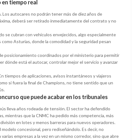
en tiempo real
ta. Los autocares no podrán tener más de diez años de
xima, deberá ser retirado inmediatamente del contrato y no
rido se cubran con vehículos envejecidos, algo especialmente
s como Asturias, donde la comodidad y la seguridad pesan
e posicionamiento coordinados por el ministerio para permitir
er dónde está el autocar, controlar mejor el servicio y avanzar
En tiempos de aplicaciones, avisos instantáneos y viajeros
o si fuera la final de Champions, no tiene sentido que un
ús.
concurso que puede acabar en los tribunales
bús lleva años rodeada de tensión. El sector ha defendido
vas, mientras que la CNMC ha pedido más competencia, más
 división en lotes y menos barreras para nuevos operadores.
l modelo concesional, pero rediseñándolo. Es decir, no
 varias empresas a la vez en un mismo corredor, sino que abre