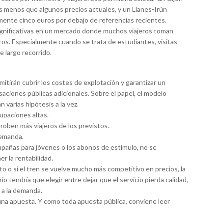
os menos que algunos precios actuales, y un Llanes-Irún
mente cinco euros por debajo de referencias recientes.
 significativas en un mercado donde muchos viajeros toman
uros. Especialmente cuando se trata de estudiantes, visitas
e largo recorrido.
mitirán cubrir los costes de explotación y garantizar un
aciones públicas adicionales. Sobre el papel, el modelo
 varias hipótesis a la vez.
upaciones altas.
oben más viajeros de los previstos.
demanda.
mpañas para jóvenes o los abonos de estímulo, no se
r la rentabilidad.
sto o si el tren se vuelve mucho más competitivo en precios, la
o tendría que elegir entre dejar que el servicio pierda calidad,
 a la demanda.
Es una apuesta. Y como toda apuesta pública, conviene leer