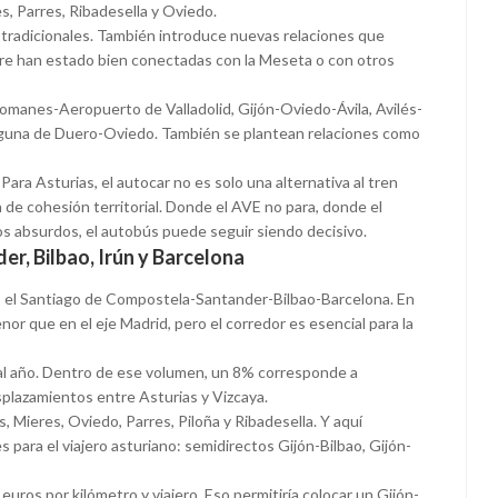
es, Parres, Ribadesella y Oviedo.
 tradicionales. También introduce nuevas relaciones que
re han estado bien conectadas con la Meseta o con otros
manes-Aeropuerto de Valladolid, Gijón-Oviedo-Ávila, Avilés-
aguna de Duero-Oviedo. También se plantean relaciones como
ara Asturias, el autocar no es solo una alternativa al tren
de cohesión territorial. Donde el AVE no para, donde el
os absurdos, el autobús puede seguir siendo decisivo.
der, Bilbao, Irún y Barcelona
es el Santiago de Compostela-Santander-Bilbao-Barcelona. En
nor que en el eje Madrid, pero el corredor es esencial para la
s al año. Dentro de ese volumen, un 8% corresponde a
splazamientos entre Asturias y Vizcaya.
, Mieres, Oviedo, Parres, Piloña y Ribadesella. Y aquí
para el viajero asturiano: semidirectos Gijón-Bilbao, Gijón-
euros por kilómetro y viajero. Eso permitiría colocar un Gijón-