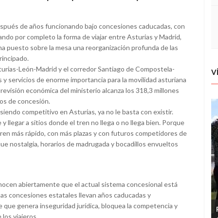
Después de años funcionando bajo concesiones caducadas, con
do por completo la forma de viajar entre Asturias y Madrid,
 ha puesto sobre la mesa una reorganización profunda de las
rincipado.
sturias-León-Madrid y el corredor Santiago de Compostela-
V
 y servicios de enorme importancia para la movilidad asturiana
previsión económica del ministerio alcanza los 318,3 millones
os de concesión.
 siendo competitivo en Asturias, ya no le basta con existir.
 llegar a sitios donde el tren no llega o no llega bien. Porque
tren más rápido, con más plazas y con futuros competidores de
que nostalgia, horarios de madrugada y bocadillos envueltos
onocen abiertamente que el actual sistema concesional está
has concesiones estatales llevan años caducadas y
que genera inseguridad jurídica, bloquea la competencia y
 los viajeros.