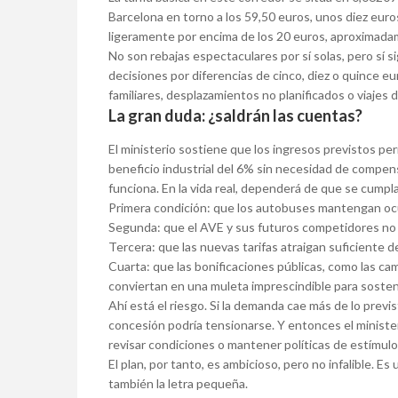
Barcelona en torno a los 59,50 euros, unos diez eur
ligeramente por encima de los 20 euros, aproximada
No son rebajas espectaculares por sí solas, pero sí
decisiones por diferencias de cinco, diez o quince e
familiares, desplazamientos no planificados o viajes d
La gran duda: ¿saldrán las cuentas?
El ministerio sostiene que los ingresos previstos per
beneficio industrial del 6% sin necesidad de compens
funciona. En la vida real, dependerá de que se cumplan
Primera condición: que los autobuses mantengan oc
Segunda: que el AVE y sus futuros competidores no r
Tercera: que las nuevas tarifas atraigan suficiente 
Cuarta: que las bonificaciones públicas, como las ca
conviertan en una muleta imprescindible para sostene
Ahí está el riesgo. Si la demanda cae más de lo previ
concesión podría tensionarse. Y entonces el ministeri
revisar condiciones o mantener políticas de estímulo
El plan, por tanto, es ambicioso, pero no infalible. 
también la letra pequeña.