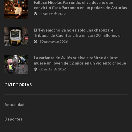
Fallece Nicolás Parrondo, el valdesano que
convirtió Casa Parrondo en un pedazo de Asturias
en Madrid
30 de Jun de 2026
El ‘Fevemocho’ ya no es solo una chapuza: el
Tribunal de Cuentas cifra en casi 20 millones el
sobrecoste de los trenes que no cabían por los
30 de May de 2026
túneles
La variante de Avilés vuelve a teñirse de luto:
muere un joven de 32 años en un violento choque
frontal
05 de Jun de 2026
CATEGORÍAS
Actualidad
Deportes