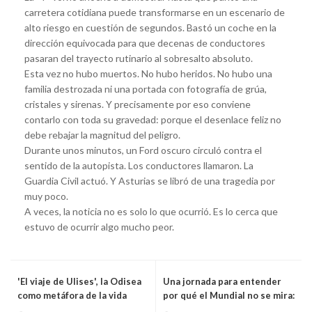
carretera cotidiana puede transformarse en un escenario de
alto riesgo en cuestión de segundos. Bastó un coche en la
dirección equivocada para que decenas de conductores
pasaran del trayecto rutinario al sobresalto absoluto.
Esta vez no hubo muertos. No hubo heridos. No hubo una
familia destrozada ni una portada con fotografía de grúa,
cristales y sirenas. Y precisamente por eso conviene
contarlo con toda su gravedad: porque el desenlace feliz no
debe rebajar la magnitud del peligro.
Durante unos minutos, un Ford oscuro circuló contra el
sentido de la autopista. Los conductores llamaron. La
Guardia Civil actuó. Y Asturias se libró de una tragedia por
muy poco.
A veces, la noticia no es solo lo que ocurrió. Es lo cerca que
estuvo de ocurrir algo mucho peor.
'El viaje de Ulises', la Odisea
Una jornada para entender
como metáfora de la vida
por qué el Mundial no se mira:
se vive