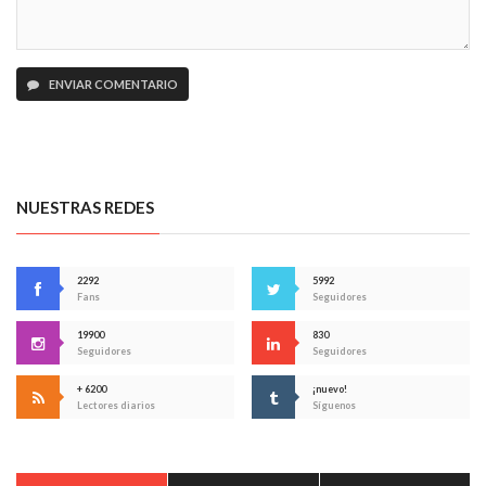
ENVIAR COMENTARIO
NUESTRAS REDES
2292
5992
Fans
Seguidores
19900
830
Seguidores
Seguidores
+ 6200
¡nuevo!
Lectores diarios
Síguenos