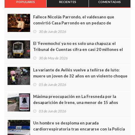
POPULARES
RECIENTES
COMENTADAS
Fallece Nicolás Parrondo, el valdesano que
convirtió Casa Parrondo en un pedazo de
Asturias en Madrid
30 de Jun de 2026
El ‘Fevemocho’ ya no es solo una chapuza: el
Tribunal de Cuentas cifra en casi 20 millones el
sobrecoste de los trenes que no cabían por los
30 de May de 2026
túneles
La variante de Avilés vuelve a teñirse de luto:
muere un joven de 32 años en un violento choque
frontal
05 de Jun de 2026
Máxima preocupación en La Fresneda por la
desaparición de Irene, una menor de 15 años
03 de Jun de 2026
Un hombre se desploma en parada
cardiorrespiratoria tras encararse con la Policía