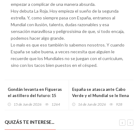
empezar a complicar de una manera absurda.
Hoy debuta La Roja. Hoy empieza el sueño de la segunda
estrella. Y, como siempre pasa con España, entramos al
Mundial con ilusión, talento, dudas razonables y esa
sensación maravillosa y peligrosísima de que, si todo encaja,
podemos hacer algo grande.
Lo malo es que eso también lo sabemos nosotros. Y cuando
España se sabe buena, a veces necesita que alguien le
recuerde que los Mundiales no se juegan con el currículum,
sino con los tacos bien puestos en el césped.
Gondán levanta en Figueras
España se atasca ante Cabo
el astillero del futuro: 15
Verde y el Mundial se le llena
millones, robots, barcos
de preguntas demasiado
15 de Jun de 2026
1264
16 de Jun de 2026
928
verdes y una montaña entera
pronto
por excavar
QUIZÁS TE INTERESE...