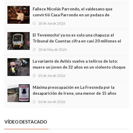
Fallece Nicolás Parrondo, el valdesano que
convirtió Casa Parrondo en un pedazo de
Asturias en Madrid
30 de Jun de 2026
El ‘Fevemocho’ ya no es solo una chapuza: el
Tribunal de Cuentas cifra en casi 20 millones el
sobrecoste de los trenes que no cabían por los
30 de May de 2026
túneles
La variante de Avilés vuelve a teñirse de luto:
muere un joven de 32 años en un violento choque
frontal
05 de Jun de 2026
Máxima preocupación en La Fresneda por la
desaparición de Irene, una menor de 15 años
03 de Jun de 2026
VÍDEO DESTACADO