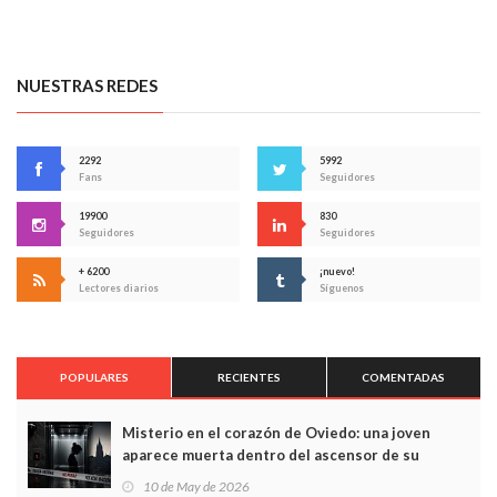
NUESTRAS REDES
2292
5992
Fans
Seguidores
19900
830
Seguidores
Seguidores
+ 6200
¡nuevo!
Lectores diarios
Síguenos
POPULARES
RECIENTES
COMENTADAS
Misterio en el corazón de Oviedo: una joven
aparece muerta dentro del ascensor de su
edificio y las cámaras captan sus últimos minutos
10 de May de 2026