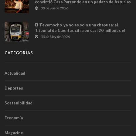
convirtió Casa Parrondo en un pedazo de Asturias
en Madrid
30 de Jun de 2026
El ‘Fevemocho’ ya no es solo una chapuza: el
Tribunal de Cuentas cifra en casi 20 millones el
sobrecoste de los trenes que no cabían por los
30 de May de 2026
túneles
CATEGORÍAS
Actualidad
Deportes
Sostenibilidad
Economía
Magazine