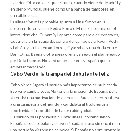
exterior. Otra cosa es que el ruido, cuando viene del Madrid y
en pleno Mundial, suene como una banda de tambores en
una biblioteca.
La alineación más probable apunta a Unai Simón en la
portería, defensa con Pedro Porro o Marcos Llorente en el
lateral derecho, Cubarsí y Laporte como pareja de centrales,
Cucurella en la izquierda, centro del campo para Rodri, Pedri
y Fabián, y arriba Ferran Torres, Oyarzabal y una duda entre
Dani Olmo, Baena u otra pieza ofensiva según el plan elegido
por De la Fuente. No será un once menor. España quiere
empezar mandando.
Cabo Verde: la trampa del debutante feliz
Cabo Verde jugará el partido más importante de su historia.
Eso ya lo cambia todo. No tendrá la presión de España, pero
sí tendrá una motivación descomunal. Para ellos, enfrentarse
a una campeona del mundo y candidata al título es una
oportunidad irrepetible de hacer ruido global.
Su partido pasa por resistir, juntar líneas, correr cuando
España pierda el balón y convertir cada minuto sin encajar en
una pequeña victoria psicológica. Si España no abre pronto la