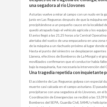
una segadora al río Llovones
Asturias vuelve a mirar al campo con un nudo en la 
junio en Las Regueras después de que la máquina em
precipitándose a un pequeño cauce en la localidad de
quedó atrapado bajo el vehículo agrícola y los equi
El aviso llegó a las 21.25 horas a la Central Operativa
alertaba del vuelco de una empacadora en una zona ru
de la máquina a un riachuelo próximo al lugar donde e
Hasta el punto del siniestro se desplazaron agentes
Llanera, efectivos de Bomberos de La Morgal y el grup
movilizados confirmaron que el conductor había fall
bajo la maquinaria, fue necesaria la intervención del 
Una tragedia repetida con inquietante p
El accidente de Las Regueras golpea con especial d
muerte casi calcada en el campo asturiano. El pasad
precipitarse con una segadora al río Llovones, en el ba
Coordinación de Emergencias se recibió a las 13.39 h
Bomberos del SEPA, Guardia Civil, SAMU y helicópte