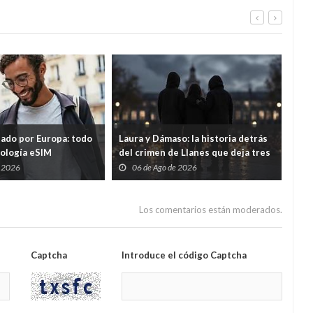
nueva era Mourinho
tado por Europa: todo
Laura y Dámaso: la historia detrás
El 
nología eSIM
del crimen de Llanes que deja tres
cad
hijos huérfanos
sid
e 2026
06 de Ago de 2026
0
Guar
por
Los comentarios están moderados.
Captcha
Introduce el código Captcha