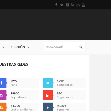
OPINIÓN
UESTRAS REDES
2292
5992
Fans
Seguidores
19900
830
Seguidores
Seguidores
+ 6200
¡nuevo!
Lectores diarios
Síguenos