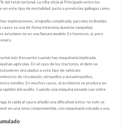
% del total nacional. La cifra sitúa al Principado entre los
o en este tipo de mortalidad, junto a provincias gallegas como
ñas explotaciones, orografía complicada, parcelas inclinadas,
s casos se usa de forma intensiva durante campañas
po asturiano no es una llanura amable. Es hermoso, sí, pero
ionero.
 mortal más frecuente cuando hay maquinaria implicada.
uinas agrícolas. En el caso de los tractores, el dato se
estuvieron vinculados a este tipo de vehículo.
niestros de circulación, atropellos y autoatropellos,
entos móviles. En muchos casos, el accidente se produce en
 la rapidez del auxilio. Cuando una máquina pesada cae sobre
a, la caída al cauce añadió una dificultad extra: no solo se
ervenir en una zona comprometida, con maquinaria volcada y una
acumulado