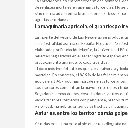
La coincidencia es estremecedora: dos hombres, dos
desenlaces mortales en apenas catorce días. No se tr
sino de una advertencia brutal sobre los riesgos que
agrarias asturianas.
La maquinaria agrícola, el gran riesgo inv
La muerte del vecino de Las Regueras se produce j
la siniestralidad agraria en España. El estudio “Sini
elaborado por Fundación Mapfre, la Universidad Públic
muertes registradas en el sector agrario español ent
prácticamente una muerte cada tres días.
El dato más inquietante es que la maquinaria agrícol
mortales. En concreto, el 86,9% de los fallecimientos
equivale a 1.407 víctimas mortales en catorce años.
Los tractores concentran la mayor parte de esa tragedi
Segadoras, empacadoras, cosechadoras y otros equi
varios factores: terrenos con pendiente, prados húme
visibilidad, maniobras en zonas estrechas o máquina
Asturias, entre los territorios más golp
Asturias no es una nota al pie en esta radiografía na