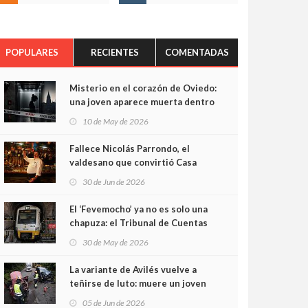
POPULARES
RECIENTES
COMENTADAS
Misterio en el corazón de Oviedo:
una joven aparece muerta dentro
del ascensor de su edificio y las
10 de May de 2026
cámaras captan sus últimos
minutos
Fallece Nicolás Parrondo, el
valdesano que convirtió Casa
Parrondo en un pedazo de
30 de Jun de 2026
Asturias en Madrid
El ‘Fevemocho’ ya no es solo una
chapuza: el Tribunal de Cuentas
cifra en casi 20 millones el
30 de May de 2026
sobrecoste de los trenes que no
cabían por los túneles
La variante de Avilés vuelve a
teñirse de luto: muere un joven
de 32 años en un violento choque
05 de Jun de 2026