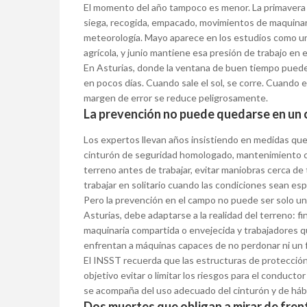
El momento del año tampoco es menor. La primavera y 
siega, recogida, empacado, movimientos de maquinari
meteorología. Mayo aparece en los estudios como un
agrícola, y junio mantiene esa presión de trabajo en 
En Asturias, donde la ventana de buen tiempo puede
en pocos días. Cuando sale el sol, se corre. Cuando el
margen de error se reduce peligrosamente.
La prevención no puede quedarse en un 
Los expertos llevan años insistiendo en medidas que
cinturón de seguridad homologado, mantenimiento cor
terreno antes de trabajar, evitar maniobras cerca de
trabajar en solitario cuando las condiciones sean e
Pero la prevención en el campo no puede ser solo u
Asturias, debe adaptarse a la realidad del terreno: 
maquinaria compartida o envejecida y trabajadores q
enfrentan a máquinas capaces de no perdonar ni un f
El INSST recuerda que las estructuras de protecció
objetivo evitar o limitar los riesgos para el conductor
se acompaña del uso adecuado del cinturón y de háb
Dos muertes que obligan a mirar de fren