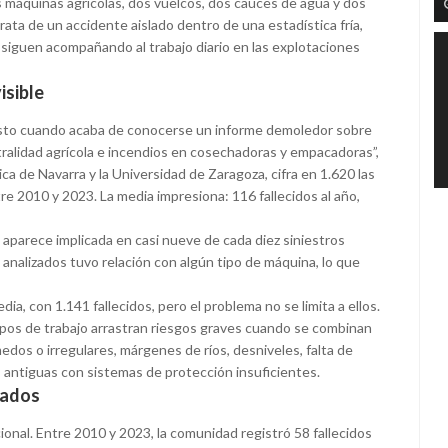
 máquinas agrícolas, dos vuelcos, dos cauces de agua y dos
ata de un accidente aislado dentro de una estadística fría,
 siguen acompañando al trabajo diario en las explotaciones
isible
usto cuando acaba de conocerse un informe demoledor sobre
estralidad agrícola e incendios en cosechadoras y empacadoras”,
a de Navarra y la Universidad de Zaragoza, cifra en 1.620 las
re 2010 y 2023. La media impresiona: 116 fallecidos al año,
a aparece implicada en casi nueve de cada diez siniestros
 analizados tuvo relación con algún tipo de máquina, lo que
a, con 1.141 fallecidos, pero el problema no se limita a ellos.
pos de trabajo arrastran riesgos graves cuando se combinan
dos o irregulares, márgenes de ríos, desniveles, falta de
s antiguas con sistemas de protección insuficientes.
eados
cional. Entre 2010 y 2023, la comunidad registró 58 fallecidos