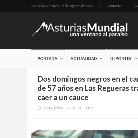
Asturias,
Viernes, 07 de Agosto de 2026
Contacto
Av
PORTADA
ACTUALIDAD
DEPORTES
Dos domingos negros en el c
de 57 años en Las Regueras t
caer a un cauce
15/06/2026
0
1195