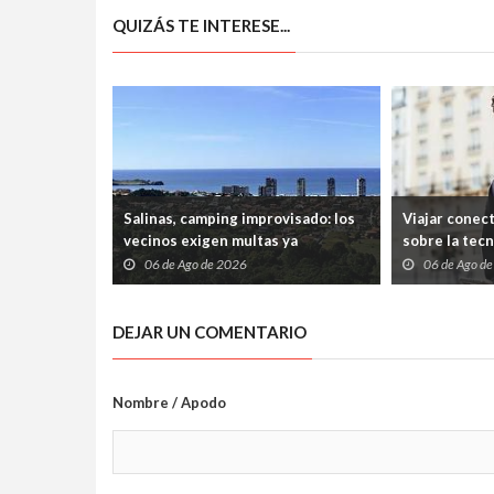
mojar pan sin vergüenza)
QUIZÁS TE INTERESE...
Salinas, camping improvisado: los
Viajar conec
vecinos exigen multas ya
sobre la tec
06 de Ago de 2026
06 de Ago d
DEJAR UN COMENTARIO
Nombre / Apodo