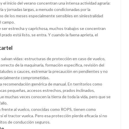
el inicio del verano concentran una intensa actividad agraria:
a y jornadas largas, a menudo condicionadas por la
o de los meses especialmente sensibles en siniestralidad
el campo.
 ser estrecha y caprichosa, muchos trabajos se concentran
 prado está listo, se entra. Y cuando la faena aprieta, el
cartel
 salvan vidas: estructuras de protección en caso de vuelco,
recto de la maquinaria, formación específica, revisión del
 taludes o cauces, extremar la precaución en pendientes y no
specialmente comprometidas.
na recomendación genérica de manual. En territorios como
fincas pequeñas, accesos estrechos, prados inclinados,
ue muchas veces conocen la tierra de toda la vida, pero que se
allo.
n frente al vuelco, conocidas como ROPS, tienen como
 si el tractor vuelca. Pero esa protección pierde eficacia si no
itos de conducción seguros.
te