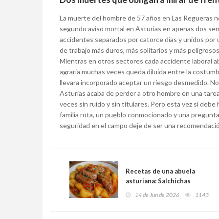
La muerte del hombre de 57 años en Las Regueras no e
segundo aviso mortal en Asturias en apenas dos sem
accidentes separados por catorce días y unidos por 
de trabajo más duros, más solitarios y más peligrosos
Mientras en otros sectores cada accidente laboral ab
agraria muchas veces queda diluida entre la costumbre
llevara incorporado aceptar un riesgo desmedido. No 
Asturias acaba de perder a otro hombre en una tarea
veces sin ruido y sin titulares. Pero esta vez sí deb
familia rota, un pueblo conmocionado y una pregunt
seguridad en el campo deje de ser una recomendación
Recetas de una abuela
asturiana: Salchichas
fresques de carnicería
14 de Jun de 2026
1143
guisadines con sidrina,
patatines y pimientos (pa