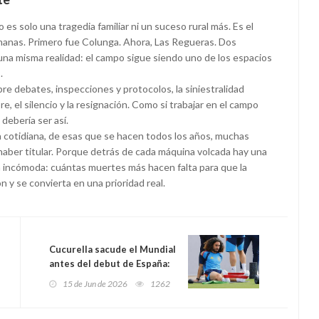
s solo una tragedia familiar ni un suceso rural más. Es el
anas. Primero fue Colunga. Ahora, Las Regueras. Dos
una misma realidad: el campo sigue siendo uno de los espacios
.
re debates, inspecciones y protocolos, la siniestralidad
, el silencio y la resignación. Como si trabajar en el campo
debería ser así.
 cotidiana, de esas que se hacen todos los años, muchas
e haber titular. Porque detrás de cada máquina volcada hay una
a incómoda: cuántas muertes más hacen falta para que la
 y se convierta en una prioridad real.
Cucurella sacude el Mundial
antes del debut de España:
acuerdo con el Real Madrid
15 de Jun de 2026
1262
para ser el primer
internacional español de la