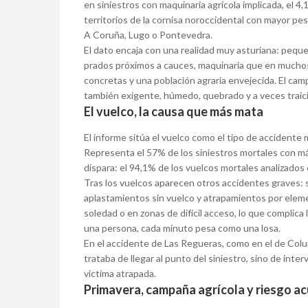
en siniestros con maquinaria agrícola implicada, el 4,1
territorios de la cornisa noroccidental con mayor pes
A Coruña, Lugo o Pontevedra.
El dato encaja con una realidad muy asturiana: peque
prados próximos a cauces, maquinaria que en mucho
concretas y una población agraria envejecida. El cam
también exigente, húmedo, quebrado y a veces traic
El vuelco, la causa que más mata
El informe sitúa el vuelco como el tipo de accidente
Representa el 57% de los siniestros mortales con máq
dispara: el 94,1% de los vuelcos mortales analizados 
Tras los vuelcos aparecen otros accidentes graves: si
aplastamientos sin vuelco y atrapamientos por elem
soledad o en zonas de difícil acceso, lo que complica
una persona, cada minuto pesa como una losa.
En el accidente de Las Regueras, como en el de Colung
trataba de llegar al punto del siniestro, sino de int
víctima atrapada.
Primavera, campaña agrícola y riesgo 