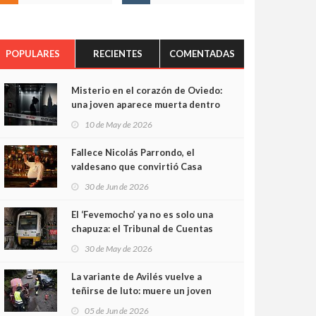
POPULARES
RECIENTES
COMENTADAS
Misterio en el corazón de Oviedo:
una joven aparece muerta dentro
del ascensor de su edificio y las
10 de May de 2026
cámaras captan sus últimos
minutos
Fallece Nicolás Parrondo, el
valdesano que convirtió Casa
Parrondo en un pedazo de
30 de Jun de 2026
Asturias en Madrid
El ‘Fevemocho’ ya no es solo una
chapuza: el Tribunal de Cuentas
cifra en casi 20 millones el
30 de May de 2026
sobrecoste de los trenes que no
cabían por los túneles
La variante de Avilés vuelve a
teñirse de luto: muere un joven
de 32 años en un violento choque
05 de Jun de 2026