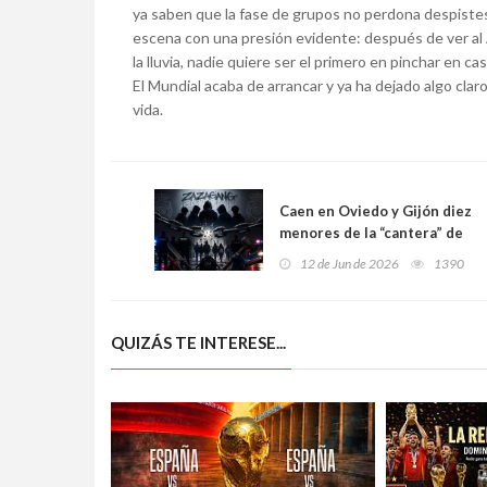
ya saben que la fase de grupos no perdona despistes.
escena con una presión evidente: después de ver al 
la lluvia, nadie quiere ser el primero en pinchar en cas
El Mundial acaba de arrancar y ya ha dejado algo clar
vida.
Caen en Oviedo y Gijón diez
menores de la “cantera” de
los Trinitarios: la Policía
12 de Jun de 2026
1390
desmantela la banda juvenil
Zazagang
QUIZÁS TE INTERESE...