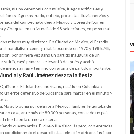
trás, ni una ceremonia con música, fuegos artificiales y
lsiones, lágrimas, ruido, euforia, protestas, lluvia, nervios y
 jornada del campeonato dejó a México y Corea del Sur en
ica y Chequia: en un Mundial de 48 selecciones, empezar mal
.
dos relatos muy distintos. En Ciudad de México, el Estadio
V
ral mundialista, como ya había ocurrido en 1970 y 1986. Allí,
dición: por primera vez ganó un partido inaugural de un
ur sufrió, cayó primero, se levantó después y acabó
de menos a más y terminó con aroma de partido importante.
Mundial y Raúl Jiménez desata la fiesta
n Quiñones. El delantero mexicano, nacido en Colombia y
chó un error defensivo de Sudáfrica para marcar en el minuto 9
teca.
a. No solo ponía por delante a México. También le quitaba de
zar en casa, ante más de 80.000 personas, con todo un país
 la fiesta en la primera escena.
aciendo cuesta arriba. El duelo fue físico, áspero, con entradas
n condicionando el desarrollo. La selección africana jugó con