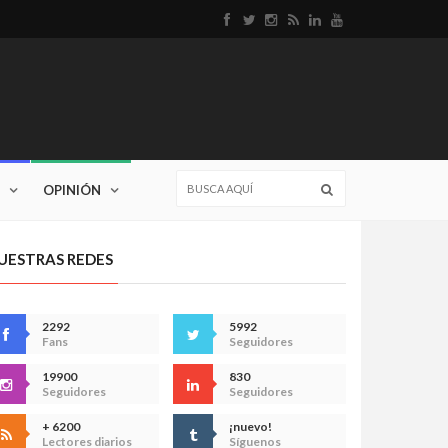
OPINIÓN
UESTRAS REDES
2292
5992
Fans
Seguidores
19900
830
Seguidores
Seguidores
+ 6200
¡nuevo!
Lectores diarios
Síguenos