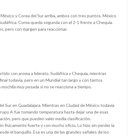
 México y Corea del Sur arriba, ambos con tres puntos. México
e Sudáfrica. Corea queda segunda con el 2-1 frente a Chequia.
tos, pero con margen para reaccionar.
tido con aroma a liderato. Sudáfrica y Chequia, mientras
final todavía, pero en un Mundial tan largo y con tantos
a mochila muy pesada si no se reacciona a tiempo.
del Sur en Guadalajara. Mientras en Ciudad de México todavía
 grupo A fue tomando temperatura hasta dejar una de esas
ción, pero que pueden valer media clasificación.
 físicamente fuerte y con mucho oficio. Lo hizo sin perder la
de el banquillo. Esa es una de las grandes señales de los