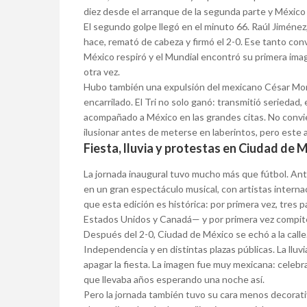
diez desde el arranque de la segunda parte y Méxic
El segundo golpe llegó en el minuto 66. Raúl Jiménez
hace, remató de cabeza y firmó el 2-0. Ese tanto convi
México respiró y el Mundial encontró su primera ima
otra vez.
Hubo también una expulsión del mexicano César Monte
encarrilado. El Tri no solo ganó: transmitió seriedad
acompañado a México en las grandes citas. No convi
ilusionar antes de meterse en laberintos, pero este 
Fiesta, lluvia y protestas en Ciudad de 
La jornada inaugural tuvo mucho más que fútbol. Ante
en un gran espectáculo musical, con artistas intern
que esta edición es histórica: por primera vez, tre
Estados Unidos y Canadá— y por primera vez compit
Después del 2-0, Ciudad de México se echó a la calle
Independencia y en distintas plazas públicas. La lluvia
apagar la fiesta. La imagen fue muy mexicana: celeb
que llevaba años esperando una noche así.
Pero la jornada también tuvo su cara menos decorati