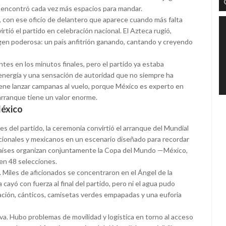
o encontró cada vez más espacios para mandar.
, con ese oficio de delantero que aparece cuando más falta
rtió el partido en celebración nacional. El Azteca rugió,
gen poderosa: un país anfitrión ganando, cantando y creyendo
s en los minutos finales, pero el partido ya estaba
, energía y una sensación de autoridad que no siempre ha
ene lanzar campanas al vuelo, porque México es experto en
arranque tiene un valor enorme.
México
s del partido, la ceremonia convirtió el arranque del Mundial
acionales y mexicanos en un escenario diseñado para recordar
s países organizan conjuntamente la Copa del Mundo —México,
en 48 selecciones.
. Miles de aficionados se concentraron en el Ángel de la
 cayó con fuerza al final del partido, pero ni el agua pudo
ración, cánticos, camisetas verdes empapadas y una euforia
va. Hubo problemas de movilidad y logística en torno al acceso