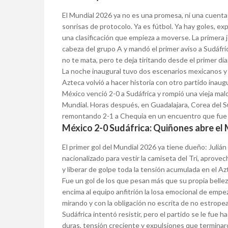
El Mundial 2026 ya no es una promesa, ni una cuenta a
sonrisas de protocolo. Ya es fútbol. Ya hay goles, expu
una clasificación que empieza a moverse. La primera
cabeza del grupo A y mandó el primer aviso a Sudáfr
no te mata, pero te deja tiritando desde el primer día
La noche inaugural tuvo dos escenarios mexicanos y 
Azteca volvió a hacer historia con otro partido inaugu
México venció 2-0 a Sudáfrica y rompió una vieja mal
Mundial. Horas después, en Guadalajara, Corea del S
remontando 2-1 a Chequia en un encuentro que fue 
México 2-0 Sudáfrica: Quiñones abre el 
El primer gol del Mundial 2026 ya tiene dueño: Juliá
nacionalizado para vestir la camiseta del Tri, aprove
y liberar de golpe toda la tensión acumulada en el Az
Fue un gol de los que pesan más que su propia bellez
encima al equipo anfitrión la losa emocional de empe
mirando y con la obligación no escrita de no estropear
Sudáfrica intentó resistir, pero el partido se le fue h
duras, tensión creciente y expulsiones que terminaro