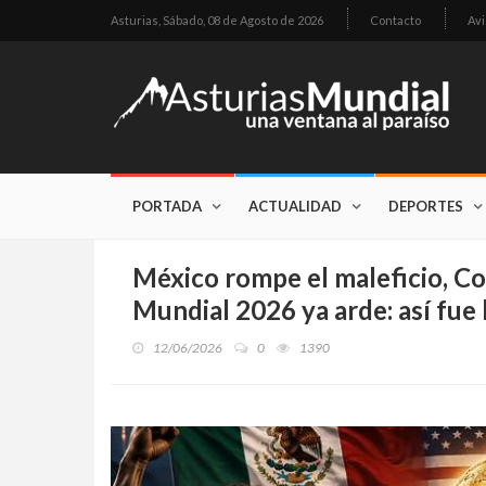
Asturias,
Sábado, 08 de Agosto de 2026
Contacto
Avi
PORTADA
ACTUALIDAD
DEPORTES
México rompe el maleficio, C
Mundial 2026 ya arde: así fue
12/06/2026
0
1390