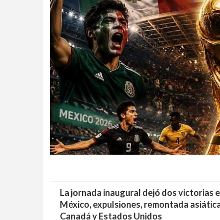
La jornada inaugural dejó dos victorias 
México, expulsiones, remontada asiática
Canadá y Estados Unidos