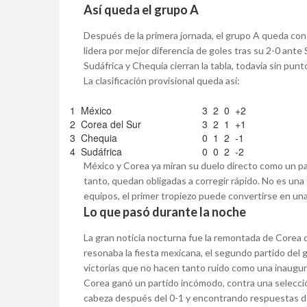
Así queda el grupo A
Después de la primera jornada, el grupo A queda con
lidera por mejor diferencia de goles tras su 2-0 ant
Sudáfrica y Chequia cierran la tabla, todavía sin pun
La clasificación provisional queda así:
1
México
3
2
0
+2
2
Corea del Sur
3
2
1
+1
3
Chequia
0
1
2
-1
4
Sudáfrica
0
0
2
-2
México y Corea ya miran su duelo directo como un par
tanto, quedan obligadas a corregir rápido. No es una 
equipos, el primer tropiezo puede convertirse en un
Lo que pasó durante la noche
La gran noticia nocturna fue la remontada de Corea 
resonaba la fiesta mexicana, el segundo partido del
victorias que no hacen tanto ruido como una inaugura
Corea ganó un partido incómodo, contra una selección
cabeza después del 0-1 y encontrando respuestas des