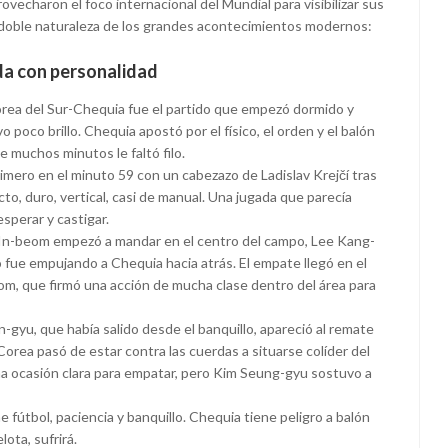
ovecharon el foco internacional del Mundial para visibilizar sus
la doble naturaleza de los grandes acontecimientos modernos:
da con personalidad
l Corea del Sur-Chequia fue el partido que empezó dormido y
poco brillo. Chequia apostó por el físico, el orden y el balón
e muchos minutos le faltó filo.
mero en el minuto 59 con un cabezazo de Ladislav Krejčí tras
to, duro, vertical, casi de manual. Una jugada que parecía
esperar y castigar.
In-beom empezó a mandar en el centro del campo, Lee Kang-
o fue empujando a Chequia hacia atrás. El empate llegó en el
, que firmó una acción de mucha clase dentro del área para
yu, que había salido desde el banquillo, apareció al remate
Corea pasó de estar contra las cuerdas a situarse colíder del
una ocasión clara para empatar, pero Kim Seung-gyu sostuvo a
ne fútbol, paciencia y banquillo. Chequia tiene peligro a balón
ota, sufrirá.