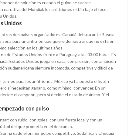
disponer de soluciones cuando el guion se tuerce.
 narrativa del Mundial: los anfitriones están bajo el foco.
s Unidos.
os Unidos
s otros dos países organizadores. Canadá debuta ante Bosnia
ba seria para un anfitrión que quiere demostrar que no está en
omo selección en los últimos años.
urno de Estados Unidos frente a Paraguay, a las 03.00 horas. Es
rnada. Estados Unidos juega en casa, con presión, con ambición
ción sudamericana siempre incómoda, competitiva y difícil de
 torneo para los anfitriones. México ya ha puesto el listón
pero sí necesitan ganar o, como mínimo, convencer. En un
decide el campeón, pero sí decide el estado de ánimo. Y el
 empezado con pulso
r: con ruido, con goles, con una fiesta local y con un
tbol del que prometía en el descanso.
Sur ha dado el primer golpe competitivo. Sudáfrica y Chequia