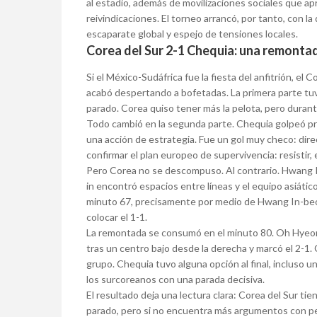
al estadio, además de movilizaciones sociales que apr
reivindicaciones. El torneo arrancó, por tanto, con 
escaparate global y espejo de tensiones locales.
Corea del Sur 2-1 Chequia: una remonta
Si el México-Sudáfrica fue la fiesta del anfitrión, e
acabó despertando a bofetadas. La primera parte tuvo 
parado. Corea quiso tener más la pelota, pero durant
Todo cambió en la segunda parte. Chequia golpeó pri
una acción de estrategia. Fue un gol muy checo: direc
confirmar el plan europeo de supervivencia: resistir, 
Pero Corea no se descompuso. Al contrario. Hwang 
in encontró espacios entre líneas y el equipo asiátic
minuto 67, precisamente por medio de Hwang In-beom
colocar el 1-1.
La remontada se consumó en el minuto 80. Oh Hyeon-g
tras un centro bajo desde la derecha y marcó el 2-1. 
grupo. Chequia tuvo alguna opción al final, incluso 
los surcoreanos con una parada decisiva.
El resultado deja una lectura clara: Corea del Sur tie
parado, pero si no encuentra más argumentos con pel