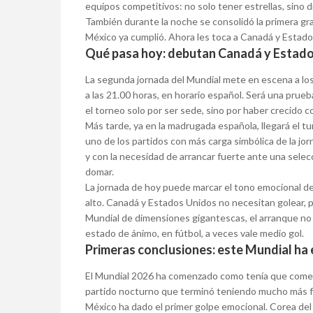
equipos competitivos: no solo tener estrellas, sino 
También durante la noche se consolidó la primera gran
México ya cumplió. Ahora les toca a Canadá y Estado
Qué pasa hoy: debutan Canadá y Estad
La segunda jornada del Mundial mete en escena a lo
a las 21.00 horas, en horario español. Será una prue
el torneo solo por ser sede, sino por haber crecido c
Más tarde, ya en la madrugada española, llegará el t
uno de los partidos con más carga simbólica de la jo
y con la necesidad de arrancar fuerte ante una selec
domar.
La jornada de hoy puede marcar el tono emocional del
alto. Canadá y Estados Unidos no necesitan golear, 
Mundial de dimensiones gigantescas, el arranque no 
estado de ánimo, en fútbol, a veces vale medio gol.
Primeras conclusiones: este Mundial ha
El Mundial 2026 ha comenzado como tenía que comenza
partido nocturno que terminó teniendo mucho más fú
México ha dado el primer golpe emocional. Corea del 