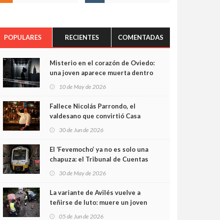
POPULARES
RECIENTES
COMENTADAS
Misterio en el corazón de Oviedo:
una joven aparece muerta dentro
del ascensor de su edificio y las
10 de May de 2026
cámaras captan sus últimos
minutos
Fallece Nicolás Parrondo, el
valdesano que convirtió Casa
Parrondo en un pedazo de
30 de Jun de 2026
Asturias en Madrid
El ‘Fevemocho’ ya no es solo una
chapuza: el Tribunal de Cuentas
cifra en casi 20 millones el
30 de May de 2026
sobrecoste de los trenes que no
cabían por los túneles
La variante de Avilés vuelve a
teñirse de luto: muere un joven
de 32 años en un violento choque
05 de Jun de 2026