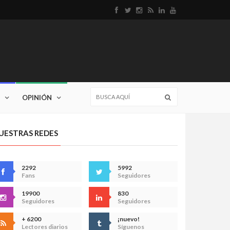
OPINIÓN
UESTRAS REDES
2292
5992
Fans
Seguidores
19900
830
Seguidores
Seguidores
+ 6200
¡nuevo!
Lectores diarios
Síguenos