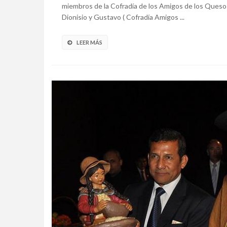
miembros de la Cofradía de los Amigos de los Quesos
Dionisio y Gustavo ( Cofradía Amigos ...
LEER MÁS