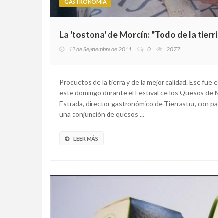
GASTRONOMÍA
La 'tostona' de Morcín: "Todo de la tierri
12 de Septiembre de 2011
0
2077
Productos de la tierra y de la mejor calidad. Ese fue
este domingo durante el Festival de los Quesos de Mo
Estrada, director gastronómico de Tierrastur, con p
una conjunción de quesos ...
LEER MÁS