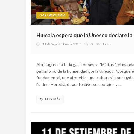
GASTRONOMÍA
Humala espera que la Unesco declare la
11 de Septiembre de 2011
0
1955
Al inaugurar la feria gastronómica “Mistura”, el mand
patrimonio de la humanidad por la Unesco, “porque e
fundamental, une al pueblo, une culturas”, concluyó e
Nadine Heredia, degustó diversos potajes y ...
LEER MÁS