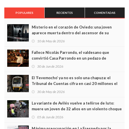
POPULARES
RECIENTES
COMENTADAS
Misterio en el corazón de Oviedo: una joven
aparece muerta dentro del ascensor de su
edificio y las cámaras captan sus últimos minutos
10 de May de 2026
Fallece Nicolás Parrondo, el valdesano que
convirtió Casa Parrondo en un pedazo de
Asturias en Madrid
30 de Jun de 2026
El ‘Fevemocho’ ya no es solo una chapuza: el
Tribunal de Cuentas cifra en casi 20 millones el
sobrecoste de los trenes que no cabían por los
30 de May de 2026
túneles
La variante de Avilés vuelve a teñirse de luto:
muere un joven de 32 años en un violento choque
frontal
05 de Jun de 2026
Máxima preocupación en La Fresneda por la