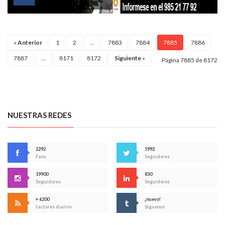
«
Anterior
1
2
...
7883
7884
7885
7886
7887
...
8171
8172
Siguiente
»
Página 7885 de 8172
NUESTRAS REDES
2292
5992
Fans
Seguidores
19900
830
Seguidores
Seguidores
+ 6200
¡nuevo!
Lectores diarios
Síguenos