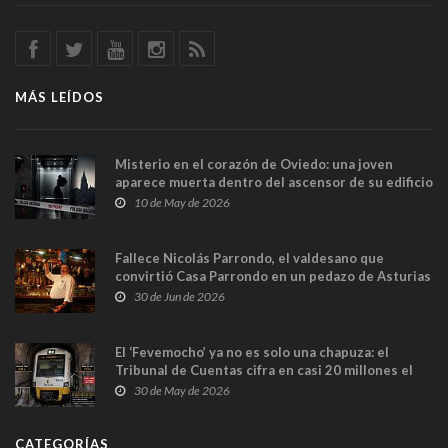
MÁS LEÍDOS
Misterio en el corazón de Oviedo: una joven
aparece muerta dentro del ascensor de su edificio
y las cámaras captan sus últimos minutos
10 de May de 2026
Fallece Nicolás Parrondo, el valdesano que
convirtió Casa Parrondo en un pedazo de Asturias
en Madrid
30 de Jun de 2026
El ‘Fevemocho’ ya no es solo una chapuza: el
Tribunal de Cuentas cifra en casi 20 millones el
sobrecoste de los trenes que no cabían por los
30 de May de 2026
túneles
CATEGORÍAS