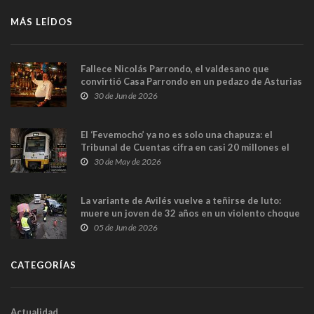
MÁS LEÍDOS
Fallece Nicolás Parrondo, el valdesano que
convirtió Casa Parrondo en un pedazo de Asturias
en Madrid
30 de Jun de 2026
El ‘Fevemocho’ ya no es solo una chapuza: el
Tribunal de Cuentas cifra en casi 20 millones el
sobrecoste de los trenes que no cabían por los
30 de May de 2026
túneles
La variante de Avilés vuelve a teñirse de luto:
muere un joven de 32 años en un violento choque
frontal
05 de Jun de 2026
CATEGORÍAS
Actualidad