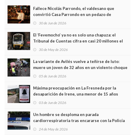
Fallece Nicolás Parrondo, el valdesano que
convirtió Casa Parrondo en un pedazo de
Asturias en Madrid
30 de Jun de 2026
El ‘Fevemocho’ ya no es solo una chapuza: el
Tribunal de Cuentas cifra en casi 20 millones el
sobrecoste de los trenes que no cabían por los
30 de May de 2026
túneles
La variante de Avilés vuelve a teñirse de luto:
muere un joven de 32 años en un violento choque
frontal
05 de Jun de 2026
Máxima preocupación en La Fresneda por la
desaparición de Irene, una menor de 15 años
03 de Jun de 2026
Un hombre se desploma en parada
cardiorrespiratoria tras encararse con la Policía
Local en Luanco
24 de May de 2026