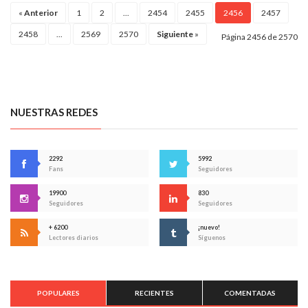
«
Anterior
1
2
...
2454
2455
2456
2457
2458
...
2569
2570
Siguiente
»
Página 2456 de 2570
NUESTRAS REDES
2292
5992
Fans
Seguidores
19900
830
Seguidores
Seguidores
+ 6200
¡nuevo!
Lectores diarios
Síguenos
POPULARES
RECIENTES
COMENTADAS