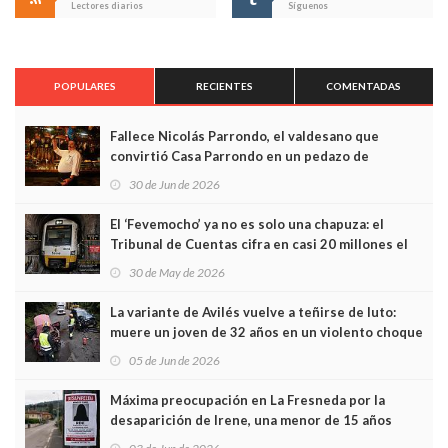
Lectores diarios
Síguenos
POPULARES
RECIENTES
COMENTADAS
Fallece Nicolás Parrondo, el valdesano que
convirtió Casa Parrondo en un pedazo de
Asturias en Madrid
30 de Jun de 2026
El ‘Fevemocho’ ya no es solo una chapuza: el
Tribunal de Cuentas cifra en casi 20 millones el
sobrecoste de los trenes que no cabían por los
30 de May de 2026
túneles
La variante de Avilés vuelve a teñirse de luto:
muere un joven de 32 años en un violento choque
frontal
05 de Jun de 2026
Máxima preocupación en La Fresneda por la
desaparición de Irene, una menor de 15 años