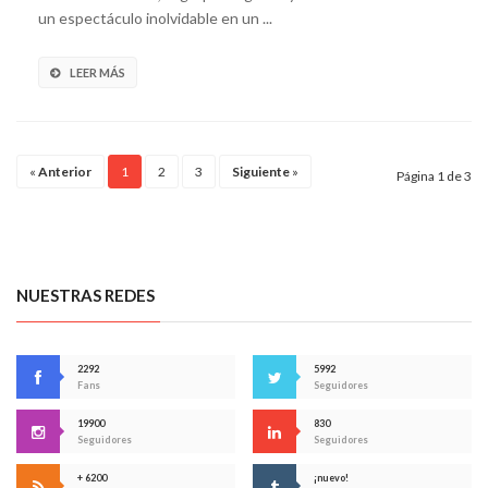
un espectáculo inolvidable en un ...
LEER MÁS
«
Anterior
1
2
3
Siguiente
»
Página 1 de 3
NUESTRAS REDES
2292
5992
Fans
Seguidores
19900
830
Seguidores
Seguidores
+ 6200
¡nuevo!