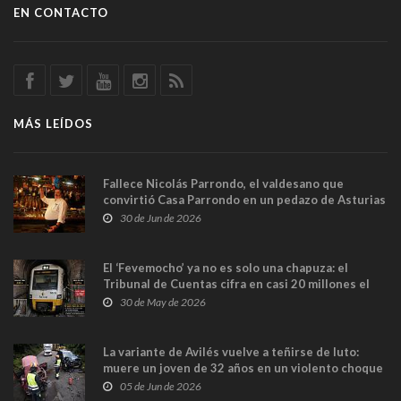
EN CONTACTO
MÁS LEÍDOS
Fallece Nicolás Parrondo, el valdesano que
convirtió Casa Parrondo en un pedazo de Asturias
en Madrid
30 de Jun de 2026
El ‘Fevemocho’ ya no es solo una chapuza: el
Tribunal de Cuentas cifra en casi 20 millones el
sobrecoste de los trenes que no cabían por los
30 de May de 2026
túneles
La variante de Avilés vuelve a teñirse de luto:
muere un joven de 32 años en un violento choque
frontal
05 de Jun de 2026