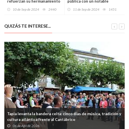
refuerzan su hermanamiento
pública con un notable
con planes de colaboración
avance en el primer semestre
10 de Sep de 2024
2440
11 de Sep de 2024
1451
en educación, cultura y
de 2024
turismo
QUIZÁS TE INTERESE...
Tapia levanta la bandera celta: cinco días de música, tradición y
cultura atlántica frente al Cantábrico
06 de Ago de 2026