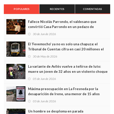
POPULARES
RECIENTES
COMENTADAS
Fallece Nicolás Parrondo, el valdesano que
convirtió Casa Parrondo en un pedazo de
Asturias en Madrid
30 de Jun de 2026
El ‘Fevemocho’ ya no es solo una chapuza: el
Tribunal de Cuentas cifra en casi 20 millones el
sobrecoste de los trenes que no cabían por los
30 de May de 2026
túneles
La variante de Avilés vuelve a teñirse de luto:
muere un joven de 32 años en un violento choque
frontal
05 de Jun de 2026
Máxima preocupación en La Fresneda por la
desaparición de Irene, una menor de 15 años
03 de Jun de 2026
Un hombre se desploma en parada