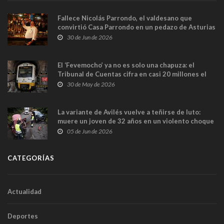
Fallece Nicolás Parrondo, el valdesano que
convirtió Casa Parrondo en un pedazo de Asturias
en Madrid
30 de Jun de 2026
El ‘Fevemocho’ ya no es solo una chapuza: el
Tribunal de Cuentas cifra en casi 20 millones el
sobrecoste de los trenes que no cabían por los
30 de May de 2026
túneles
La variante de Avilés vuelve a teñirse de luto:
muere un joven de 32 años en un violento choque
frontal
05 de Jun de 2026
CATEGORÍAS
Actualidad
Deportes