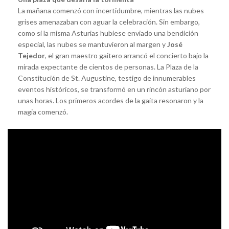
La mañana comenzó con incertidumbre, mientras las nubes
grises amenazaban con aguar la celebración. Sin embargo,
como si la misma Asturias hubiese enviado una bendición
especial, las nubes se mantuvieron al margen y
José
Tejedor
, el gran maestro gaitero arrancó el concierto bajo la
mirada expectante de cientos de personas. La Plaza de la
Constitución de St. Augustine, testigo de innumerables
eventos históricos, se transformó en un rincón asturiano por
unas horas. Los primeros acordes de la gaita resonaron y la
magia comenzó.