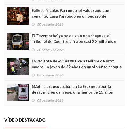
Fallece Nicolás Parrondo, el valdesano que
convirtió Casa Parrondo en un pedazo de
Asturias en Madrid
30 de Jun de 2026
El ‘Fevemocho’ ya no es solo una chapuza: el
Tribunal de Cuentas cifra en casi 20 millones el
sobrecoste de los trenes que no cabían por los
30 de May de 2026
túneles
La variante de Avilés vuelve a teñirse de luto:
muere un joven de 32 años en un violento choque
frontal
05 de Jun de 2026
Máxima preocupación en La Fresneda por la
desaparición de Irene, una menor de 15 años
03 de Jun de 2026
VÍDEO DESTACADO