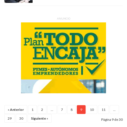
ANUNCIO
«
Anterior
1
2
...
7
8
9
10
11
...
29
30
Siguiente
»
Página 9 de 30