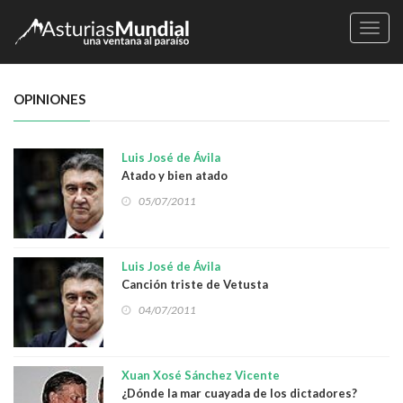
Naveg
OPINIONES
Luis José de Ávila
Atado y bien atado
05/07/2011
Luis José de Ávila
Canción triste de Vetusta
04/07/2011
Xuan Xosé Sánchez Vicente
¿Dónde la mar cuayada de los dictadores?