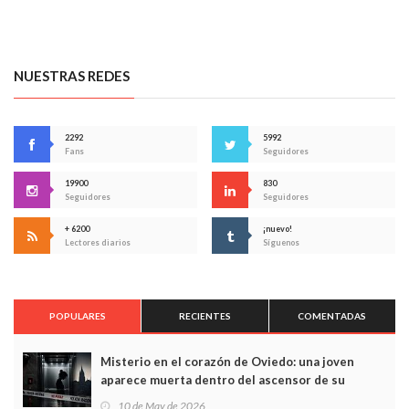
NUESTRAS REDES
2292
5992
Fans
Seguidores
19900
830
Seguidores
Seguidores
+ 6200
¡nuevo!
Lectores diarios
Síguenos
POPULARES
RECIENTES
COMENTADAS
Misterio en el corazón de Oviedo: una joven
aparece muerta dentro del ascensor de su
edificio y las cámaras captan sus últimos minutos
10 de May de 2026