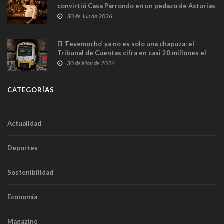
convirtió Casa Parrondo en un pedazo de Asturias
en Madrid
30 de Jun de 2026
El ‘Fevemocho’ ya no es solo una chapuza: el
Tribunal de Cuentas cifra en casi 20 millones el
sobrecoste de los trenes que no cabían por los
30 de May de 2026
túneles
CATEGORÍAS
Actualidad
Deportes
Sostenibilidad
Economía
Magazine