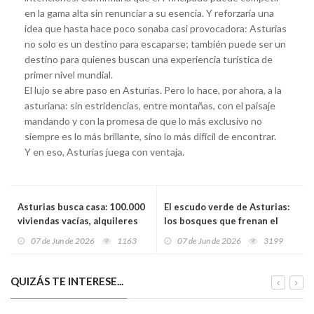
en la gama alta sin renunciar a su esencia. Y reforzaría una
idea que hasta hace poco sonaba casi provocadora: Asturias
no solo es un destino para escaparse; también puede ser un
destino para quienes buscan una experiencia turística de
primer nivel mundial.
El lujo se abre paso en Asturias. Pero lo hace, por ahora, a la
asturiana: sin estridencias, entre montañas, con el paisaje
mandando y con la promesa de que lo más exclusivo no
siempre es lo más brillante, sino lo más difícil de encontrar.
Y en eso, Asturias juega con ventaja.
Asturias busca casa: 100.000
El escudo verde de Asturias:
viviendas vacías, alquileres
los bosques que frenan el
disparados y jóvenes
fuego, guardan agua y pueden
07 de Jun de 2026
1163
07 de Jun de 2026
3199
atrapados en casa de sus
salvar a los pueblos que se
padres
vacían
QUIZÁS TE INTERESE...