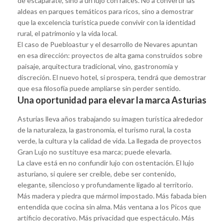
de escaparate, sino a un lujo con raíces. No a convertir las
aldeas en parques temáticos para ricos, sino a demostrar
que la excelencia turística puede convivir con la identidad
rural, el patrimonio y la vida local.
El caso de Puebloastur y el desarrollo de Nevares apuntan
en esa dirección: proyectos de alta gama construidos sobre
paisaje, arquitectura tradicional, vino, gastronomía y
discreción. El nuevo hotel, si prospera, tendrá que demostrar
que esa filosofía puede ampliarse sin perder sentido.
Una oportunidad para elevar la marca Asturias
Asturias lleva años trabajando su imagen turística alrededor
de la naturaleza, la gastronomía, el turismo rural, la costa
verde, la cultura y la calidad de vida. La llegada de proyectos
Gran Lujo no sustituye esa marca; puede elevarla.
La clave está en no confundir lujo con ostentación. El lujo
asturiano, si quiere ser creíble, debe ser contenido,
elegante, silencioso y profundamente ligado al territorio.
Más madera y piedra que mármol impostado. Más fabada bien
entendida que cocina sin alma. Más ventana a los Picos que
artificio decorativo. Más privacidad que espectáculo. Más