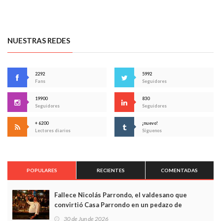
NUESTRAS REDES
2292
5992
Fans
Seguidores
19900
830
Seguidores
Seguidores
+ 6200
¡nuevo!
Lectores diarios
Síguenos
POPULARES
RECIENTES
COMENTADAS
Fallece Nicolás Parrondo, el valdesano que
convirtió Casa Parrondo en un pedazo de
Asturias en Madrid
30 de Jun de 2026