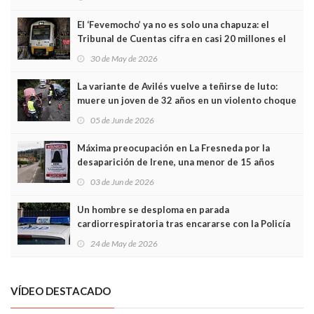
El ‘Fevemocho’ ya no es solo una chapuza: el
Tribunal de Cuentas cifra en casi 20 millones el
sobrecoste de los trenes que no cabían por los
30 de May de 2026
túneles
La variante de Avilés vuelve a teñirse de luto:
muere un joven de 32 años en un violento choque
frontal
05 de Jun de 2026
Máxima preocupación en La Fresneda por la
desaparición de Irene, una menor de 15 años
03 de Jun de 2026
Un hombre se desploma en parada
cardiorrespiratoria tras encararse con la Policía
Local en Luanco
24 de May de 2026
VÍDEO DESTACADO