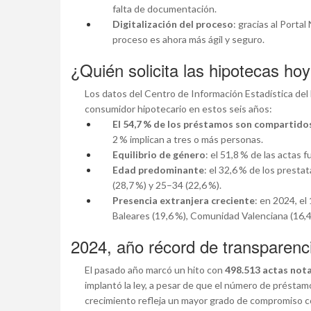
falta de documentación.
Digitalización del proceso
: gracias al Portal
proceso es ahora más ágil y seguro.
¿Quién solicita las hipotecas ho
Los datos del Centro de Información Estadística del 
consumidor hipotecario en estos seis años:
El 54,7 % de los préstamos son compartido
2 % implican a tres o más personas.
Equilibrio de género
: el 51,8 % de las actas
Edad predominante
: el 32,6 % de los presta
(28,7 %) y 25–34 (22,6 %).
Presencia extranjera creciente
: en 2024, e
Baleares (19,6 %), Comunidad Valenciana (16,4 
2024, año récord de transparenc
El pasado año marcó un hito con
498.513 actas nota
implantó la ley, a pesar de que el número de présta
crecimiento refleja un mayor grado de compromiso c