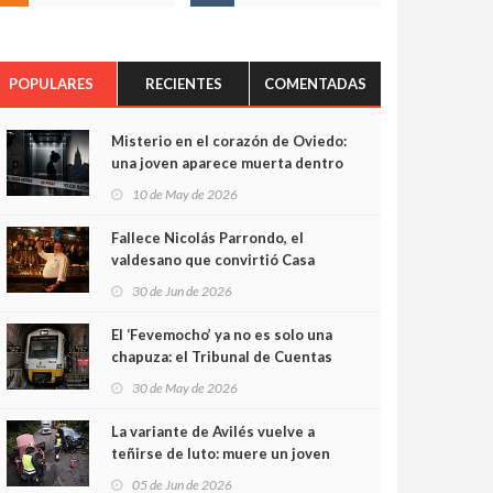
POPULARES
RECIENTES
COMENTADAS
Misterio en el corazón de Oviedo:
una joven aparece muerta dentro
del ascensor de su edificio y las
10 de May de 2026
cámaras captan sus últimos
minutos
Fallece Nicolás Parrondo, el
valdesano que convirtió Casa
Parrondo en un pedazo de
30 de Jun de 2026
Asturias en Madrid
El ‘Fevemocho’ ya no es solo una
chapuza: el Tribunal de Cuentas
cifra en casi 20 millones el
30 de May de 2026
sobrecoste de los trenes que no
cabían por los túneles
La variante de Avilés vuelve a
teñirse de luto: muere un joven
de 32 años en un violento choque
05 de Jun de 2026