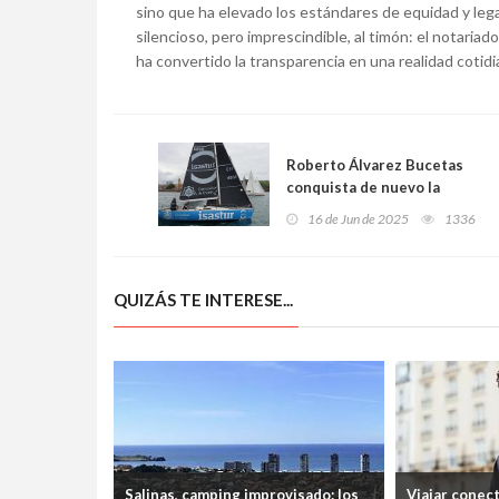
sino que ha elevado los estándares de equidad y lega
silencioso, pero imprescindible, al timón: el notariad
ha convertido la transparencia en una realidad cotidia
Roberto Álvarez Bucetas
conquista de nuevo la
travesía en solitario y a dos
16 de Jun de 2025
1336
del Real Club Astur de
Regatas
QUIZÁS TE INTERESE...
Salinas, camping improvisado: los
Viajar conec