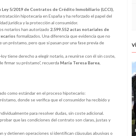
a
Ley 5/2019 de Contratos de Crédito Inmobiliario (LCCI)
,
tratación hipotecaria en España y ha reforzado el papel del
dad jurídica y la protección al consumidor.
los notarios han autorizado
2.599.552 actas notariales de
tecarios
formalizados. Una diferencia que evidencia que no
e un préstamo, pero que sí pasan por una fase previa de
V
y tiene derecho a elegir notario, a reunirse con él sin coste,
 de firmar su préstamo”, recuerda
María Teresa Barea
,
dado como estándar en el proceso hipotecario:
préstamo, donde se verifica que el consumidor ha recibido y
individualmente para resolver dudas, sin coste adicional.
probar que las condiciones del contrato son claras, justas y
an y detienen operaciones si identifican cláusulas abusivas o