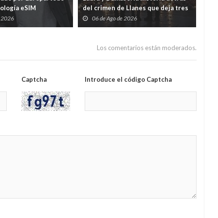
nología eSIM
del crimen de Llanes que deja tres
cad
hijos huérfanos
sid
e 2026
06 de Ago de 2026
0
Guar
por
Los comentarios están moderados.
Captcha
Introduce el código Captcha