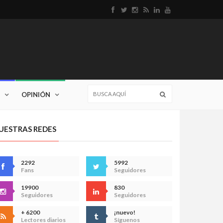
OPINIÓN
UESTRAS REDES
2292
5992
Fans
Seguidores
19900
830
Seguidores
Seguidores
+ 6200
¡nuevo!
Lectores diarios
Síguenos