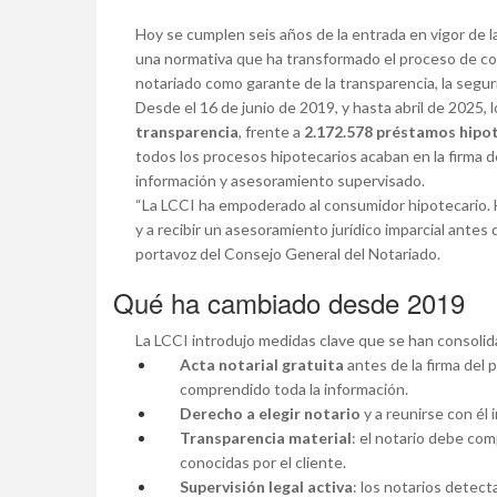
Hoy se cumplen seis años de la entrada en vigor de l
una normativa que ha transformado el proceso de con
notariado como garante de la transparencia, la seguri
Desde el 16 de junio de 2019, y hasta abril de 2025, 
transparencia
, frente a
2.172.578 préstamos hipo
todos los procesos hipotecarios acaban en la firma d
información y asesoramiento supervisado.
“La LCCI ha empoderado al consumidor hipotecario. Ho
y a recibir un asesoramiento jurídico imparcial antes
portavoz del Consejo General del Notariado.
Qué ha cambiado desde 2019
La LCCI introdujo medidas clave que se han consoli
Acta notarial gratuita
antes de la firma del 
comprendido toda la información.
Derecho a elegir notario
y a reunirse con él 
Transparencia material
: el notario debe com
conocidas por el cliente.
Supervisión legal activa
: los notarios detect