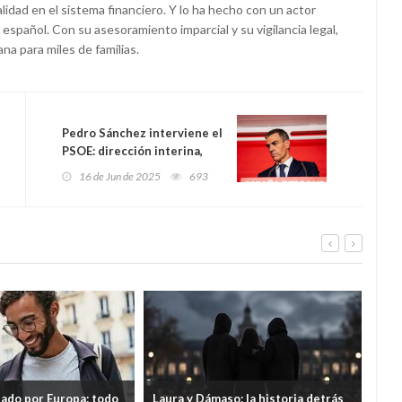
lidad en el sistema financiero. Y lo ha hecho con un actor
o español. Con su asesoramiento imparcial y su vigilancia legal,
na para miles de familias.
Pedro Sánchez interviene el
PSOE: dirección interina,
expulsión fulminante de
16 de Jun de 2025
693
Ábalos y comité de
regeneración urgente el 5
de julio
tado por Europa: todo
Laura y Dámaso: la historia detrás
El 