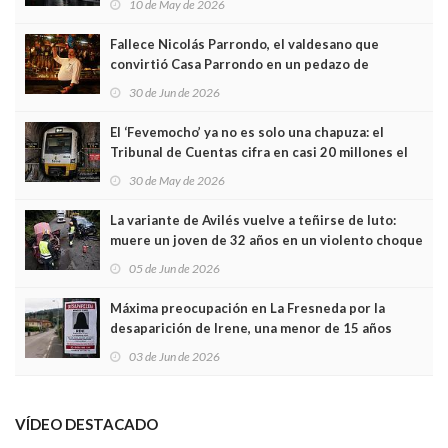
10 de May de 2026
Fallece Nicolás Parrondo, el valdesano que
convirtió Casa Parrondo en un pedazo de
Asturias en Madrid
30 de Jun de 2026
El ‘Fevemocho’ ya no es solo una chapuza: el
Tribunal de Cuentas cifra en casi 20 millones el
sobrecoste de los trenes que no cabían por los
30 de May de 2026
túneles
La variante de Avilés vuelve a teñirse de luto:
muere un joven de 32 años en un violento choque
frontal
05 de Jun de 2026
Máxima preocupación en La Fresneda por la
desaparición de Irene, una menor de 15 años
03 de Jun de 2026
VÍDEO DESTACADO