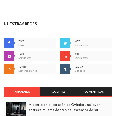
NUESTRAS REDES
2292
5992
Fans
Seguidores
19900
830
Seguidores
Seguidores
+ 6200
¡nuevo!
Lectores diarios
Síguenos
POPULARES
RECIENTES
COMENTADAS
Misterio en el corazón de Oviedo: una joven
aparece muerta dentro del ascensor de su
edificio y las cámaras captan sus últimos minutos