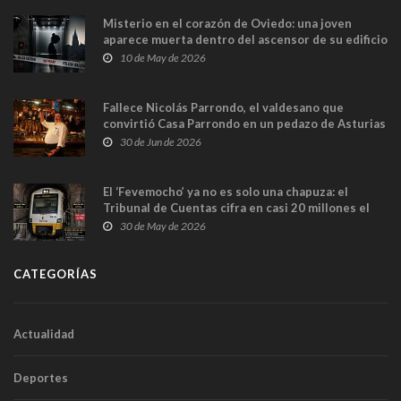
Misterio en el corazón de Oviedo: una joven
aparece muerta dentro del ascensor de su edificio
y las cámaras captan sus últimos minutos
10 de May de 2026
Fallece Nicolás Parrondo, el valdesano que
convirtió Casa Parrondo en un pedazo de Asturias
en Madrid
30 de Jun de 2026
El ‘Fevemocho’ ya no es solo una chapuza: el
Tribunal de Cuentas cifra en casi 20 millones el
sobrecoste de los trenes que no cabían por los
30 de May de 2026
túneles
CATEGORÍAS
Actualidad
Deportes