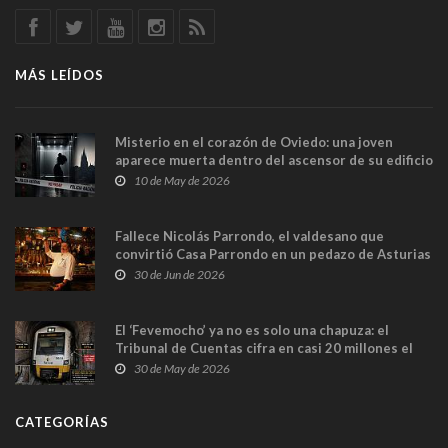
MÁS LEÍDOS
Misterio en el corazón de Oviedo: una joven
aparece muerta dentro del ascensor de su edificio
y las cámaras captan sus últimos minutos
10 de May de 2026
Fallece Nicolás Parrondo, el valdesano que
convirtió Casa Parrondo en un pedazo de Asturias
en Madrid
30 de Jun de 2026
El ‘Fevemocho’ ya no es solo una chapuza: el
Tribunal de Cuentas cifra en casi 20 millones el
sobrecoste de los trenes que no cabían por los
30 de May de 2026
túneles
CATEGORÍAS