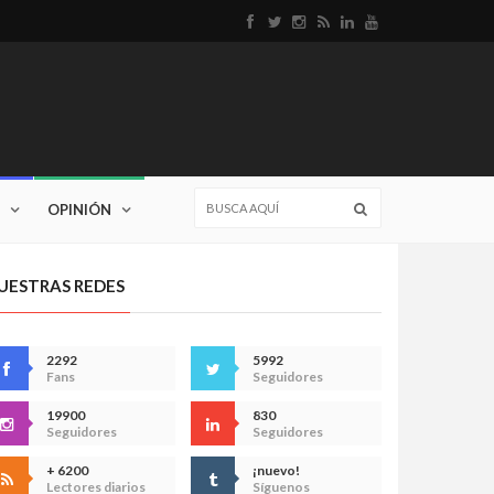
OPINIÓN
UESTRAS REDES
2292
5992
Fans
Seguidores
19900
830
Seguidores
Seguidores
+ 6200
¡nuevo!
Lectores diarios
Síguenos